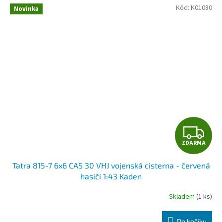
Kód:
K01080
Novinka
Z
ZDARMA
D
Tatra 815-7 6x6 CAS 30 VHJ vojenská cisterna - červená
A
hasiči 1:43 Kaden
R
Skladem
(1 ks)
M
Do košíku