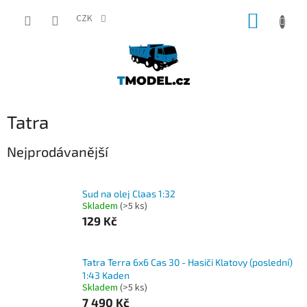
Přejít
NÁKUP
na
CZK
obsah
KOŠÍK
Tatra
Nejprodávanější
Sud na olej Claas 1:32
Skladem
(>5 ks)
129 Kč
Tatra Terra 6x6 Cas 30 - Hasiči Klatovy (poslední)
1:43 Kaden
Skladem
(>5 ks)
7 490 Kč