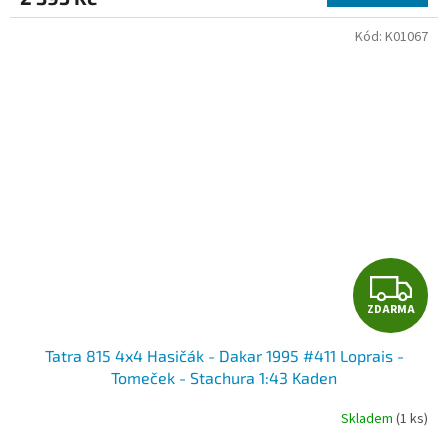
A
Kód:
K01067
Z
ZDARMA
D
Tatra 815 4x4 Hasičák - Dakar 1995 #411 Loprais -
A
Tomeček - Stachura 1:43 Kaden
R
Skladem
(1 ks)