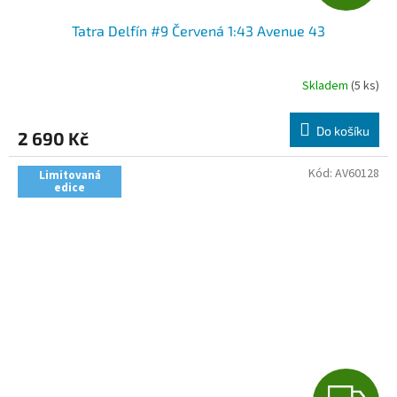
D
Tatra Delfín #9 Červená 1:43 Avenue 43
A
R
Skladem
(5 ks)
M
Do košíku
2 690 Kč
A
Kód:
AV60128
Limitovaná
edice
Z