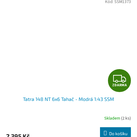
z
Kód:
SSM1373
5
hvězdiček.
Z
ZDARMA
D
Tatra 148 NT 6x6 Tahač - Modrá 1:43 SSM
A
R
Skladem
(2 ks)
M
Do košíku
2 395 Kč