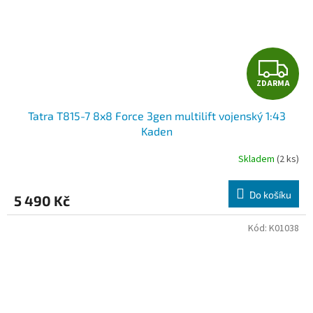
Z
ZDARMA
D
Tatra T815-7 8x8 Force 3gen multilift vojenský 1:43
A
Kaden
R
Skladem
(2 ks)
M
Do košíku
5 490 Kč
A
Kód:
K01038