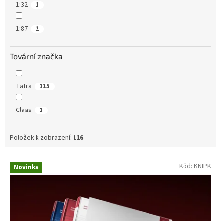
1:32
1
1:87
2
Tovární značka
Tatra
115
Claas
1
Položek k zobrazení:
116
V
Kód:
KNIPK
Novinka
ý
p
i
s
p