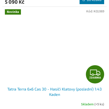
5 090 Kč
A
Kód:
K01069
Novinka
Z
ZDARMA
D
Tatra Terra 6x6 Cas 30 - Hasiči Klatovy (poslední) 1:43
A
Kaden
R
Skladem
(>5 ks)