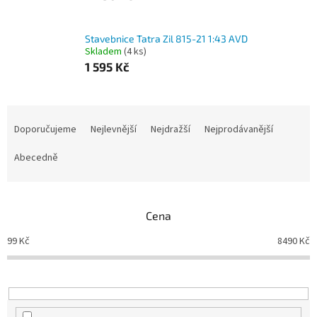
Stavebnice Tatra Zil 815-21 1:43 AVD
Skladem
(4 ks)
1 595 Kč
Ř
a
Doporučujeme
Nejlevnější
Nejdražší
Nejprodávanější
z
e
Abecedně
n
í
p
Cena
r
o
99
Kč
8490
Kč
d
u
k
t
ů