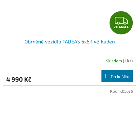
Z
ZDARMA
D
Obrněné vozidlo TADEAS 6x6 1:43 Kaden
A
R
Skladem
(2 ks)
M
Do košíku
4 990 Kč
A
Kód:
K01076