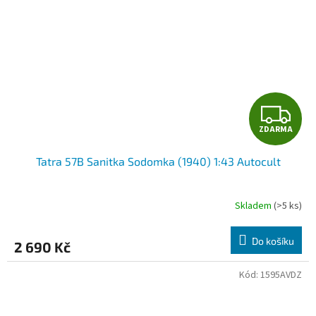
Z
ZDARMA
D
Tatra 57B Sanitka Sodomka (1940) 1:43 Autocult
A
R
Skladem
(>5 ks)
M
Do košíku
2 690 Kč
A
Kód:
1595AVDZ