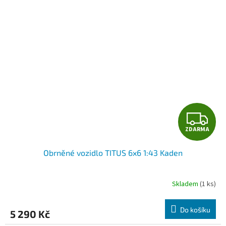
Z
ZDARMA
D
Obrněné vozidlo TITUS 6x6 1:43 Kaden
A
R
Skladem
(1 ks)
M
Do košíku
5 290 Kč
A