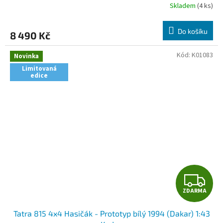
R
Skladem
(4 ks)
M
Do košíku
8 490 Kč
A
Kód:
K01083
Novinka
Limitovaná
edice
Z
ZDARMA
D
Tatra 815 4x4 Hasičák - Prototyp bílý 1994 (Dakar) 1:43
A