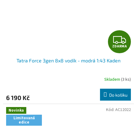
Z
ZDARMA
D
Tatra Force 3gen 8x8 vodík - modrá 1:43 Kaden
A
R
Skladem
(3 ks)
M
Do košíku
6 190 Kč
A
Kód:
AC12022
Novinka
Limitovaná
edice