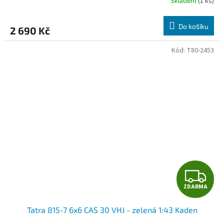
Skladem
(1 ks)
M
Do košíku
2 690 Kč
A
Kód:
T80-2453
Z
ZDARMA
D
Tatra 815-7 6x6 CAS 30 VHJ - zelená 1:43 Kaden
A