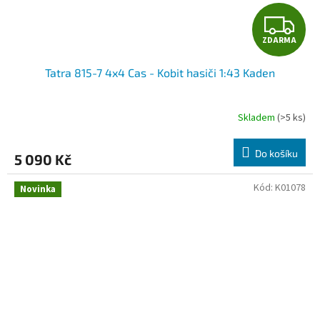
Z
ZDARMA
D
Tatra 815-7 4x4 Cas - Kobit hasiči 1:43 Kaden
A
R
Skladem
(>5 ks)
M
Do košíku
5 090 Kč
A
Kód:
K01078
Novinka