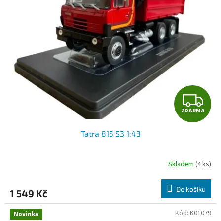
Z
ZDARMA
D
Tatra 815 S3 1:43
A
R
Skladem
(4 ks)
M
Do košíku
1 549 Kč
A
Kód:
K01079
Novinka