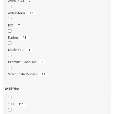
Avenue 43
2
Avtoistoria
10
IXO
7
Kaden
41
Model Pro
1
Premium ClassiXXs
6
Start Scale Models
17
Měřítko
1:43
111