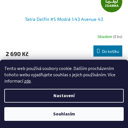
ZDARMA
D
Tatra Delfín #5 Modrá 1:43 Avenue 43
A
R
Skladem
(5 ks)
M
Do košíku
2 690 Kč
A
Kód:
K01057
Tento web používá soubory cookie. Dalším procházením
tohoto webu vyjadřujete souhlas s jejich používáním. Více
informací
zde
.
Nastavení
Souhlasím