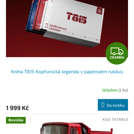
Z
ZDARMA
D
Kniha T815 Kopřivnická legenda v papírovém rukávu
A
R
Skladem
(1 ks)
M
Do košíku
1 999 Kč
A
Kód:
TATRAS3
Novinka