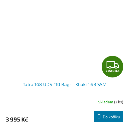
Z
ZDARMA
D
Tatra 148 UDS-110 Bagr - Khaki 1:43 SSM
A
R
Skladem
(3 ks)
Průměrné
hodnocení
M
produktu
Do košíku
3 995 Kč
je
A
5,0