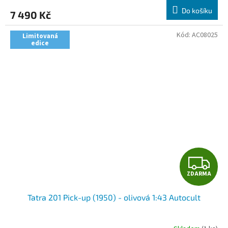
M
Do košíku
7 490 Kč
A
Kód:
AC08025
Limitovaná
edice
Z
ZDARMA
D
Tatra 201 Pick-up (1950) - olivová 1:43 Autocult
A
R