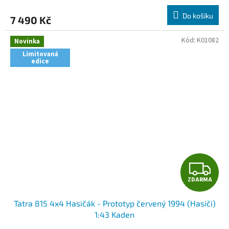
M
Do košíku
7 490 Kč
A
Kód:
K01082
Novinka
Limitovaná
edice
Z
ZDARMA
D
Tatra 815 4x4 Hasičák - Prototyp červený 1994 (Hasiči)
A
1:43 Kaden