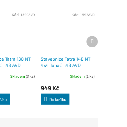
Kód:
1590AVD
Kód:
1592AVD
Další
produkt
ce Tatra 138 NT
Stavebnice Tatra 148 NT
č 1:43 AVD
4x4 Tahač 1:43 AVD
Skladem
(3 ks)
Skladem
(1 ks)
Průměrné
hodnocení
949 Kč
produktu
je
4,0
šíku
Do košíku
z
5
hvězdiček.