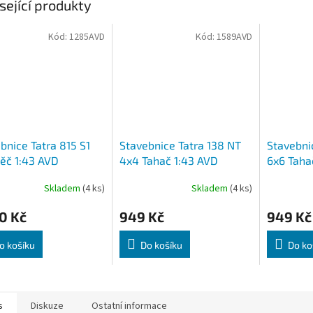
sející produkty
Kód:
1285AVD
Kód:
1589AVD
bnice Tatra 815 S1
Stavebnice Tatra 138 NT
Stavebni
ěč 1:43 AVD
4x4 Tahač 1:43 AVD
6x6 Taha
Skladem
(4 ks)
Skladem
(4 ks)
0 Kč
949 Kč
949 Kč
o košíku
Do košíku
Do ko
s
Diskuze
Ostatní informace