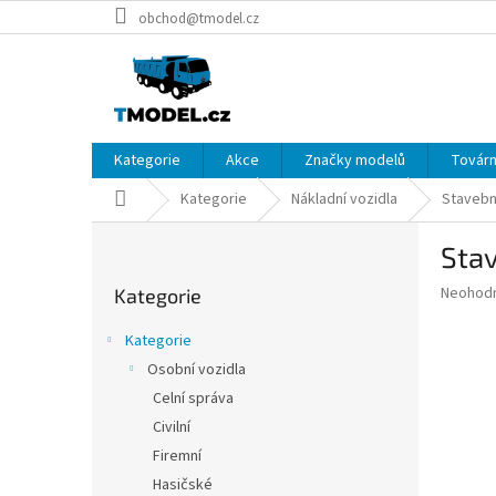
Přejít
obchod@tmodel.cz
na
obsah
Kategorie
Akce
Značky modelů
Továrn
Domů
Kategorie
Nákladní vozidla
Stavebn
P
Stav
o
Přeskočit
s
Průměr
Neohod
Kategorie
kategorie
t
hodnoce
r
produkt
Kategorie
a
je
Osobní vozidla
0,0
n
z
Celní správa
n
5
í
Civilní
hvězdič
p
Firemní
a
Hasičské