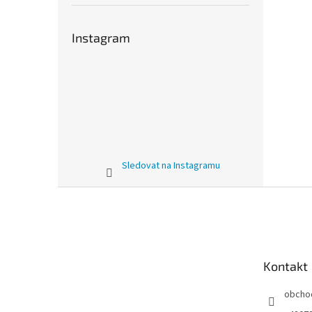
Instagram
Sledovat na Instagramu
Z
á
p
a
t
Kontakt
í
obcho