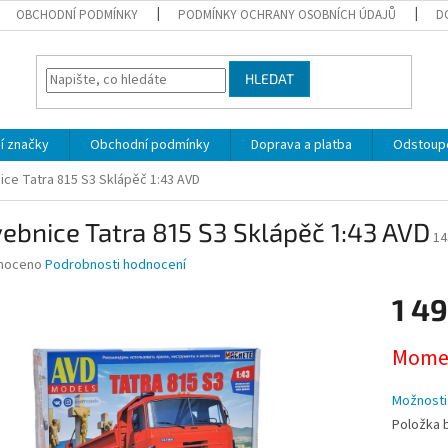
OBCHODNÍ PODMÍNKY
PODMÍNKY OCHRANY OSOBNÍCH ÚDAJŮ
D
HLEDAT
í značky
Obchodní podmínky
Doprava a platba
Odstoupe
ice Tatra 815 S3 Sklápěč 1:43 AVD
ebnice Tatra 815 S3 Sklápěč 1:43 AVD
14
né
noceno
Podrobnosti hodnocení
ní
1 4
u
Měrná
Momen
cena:
ek.
Možnosti
Položka 