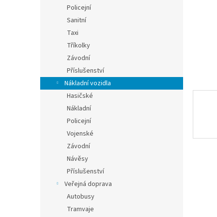
n
Policejní
e
Sanitní
l
Taxi
Tříkolky
Závodní
Příslušenství
Nákladní vozidla
Hasičské
Nákladní
Policejní
Vojenské
Závodní
Návěsy
Příslušenství
Veřejná doprava
Autobusy
Tramvaje