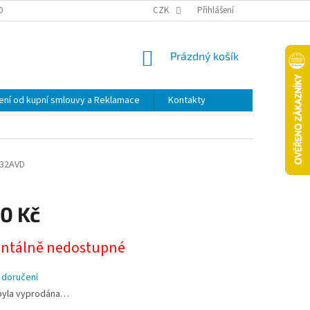
OPRAVA A PLATBA
ODSTOUPENÍ OD KUPNÍ SMLOUVY A REKLAMACE
CZK
Přihlášení
NÁKUPNÍ
Prázdný košík
KOŠÍK
ní od kupní smlouvy a Reklamace
Kontakty
32AVD
90 Kč
tálně nedostupné
 doručení
byla vyprodána…