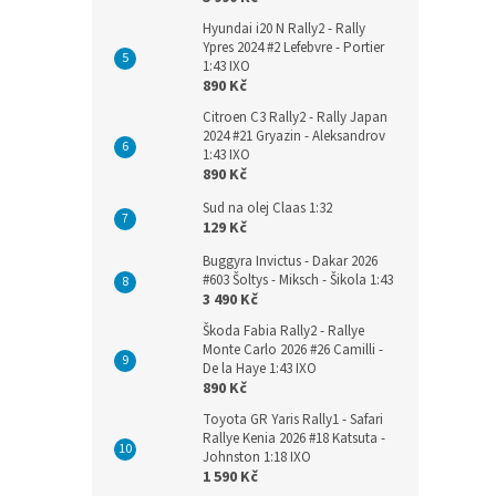
Hyundai i20 N Rally2 - Rally
Ypres 2024 #2 Lefebvre - Portier
1:43 IXO
890 Kč
Citroen C3 Rally2 - Rally Japan
2024 #21 Gryazin - Aleksandrov
1:43 IXO
890 Kč
Sud na olej Claas 1:32
129 Kč
Buggyra Invictus - Dakar 2026
#603 Šoltys - Miksch - Šikola 1:43
3 490 Kč
Škoda Fabia Rally2 - Rallye
Monte Carlo 2026 #26 Camilli -
De la Haye 1:43 IXO
890 Kč
Toyota GR Yaris Rally1 - Safari
Rallye Kenia 2026 #18 Katsuta -
Johnston 1:18 IXO
1 590 Kč