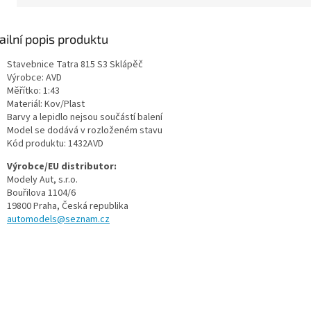
ailní popis produktu
Stavebnice Tatra 815 S3 Sklápěč
Výrobce: AVD
Měřítko: 1:43
Materiál: Kov/Plast
Barvy a lepidlo nejsou součástí balení
Model se dodává v rozloženém stavu
Kód produktu:
1432AVD
Výrobce/EU distributor:
Modely Aut, s.r.o.
Bouřilova 1104/6
19800 Praha
, Česká republika
automodels@seznam.cz