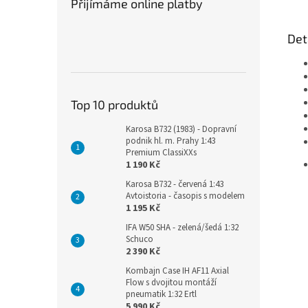
Přijímáme online platby
Det
Top 10 produktů
Karosa B732 (1983) - Dopravní
podnik hl. m. Prahy 1:43
Premium ClassiXXs
1 190 Kč
Karosa B732 - červená 1:43
Avtoistoria - časopis s modelem
1 195 Kč
IFA W50 SHA - zelená/šedá 1:32
Schuco
2 390 Kč
Kombajn Case IH AF11 Axial
Flow s dvojitou montáží
pneumatik 1:32 Ertl
5 990 Kč