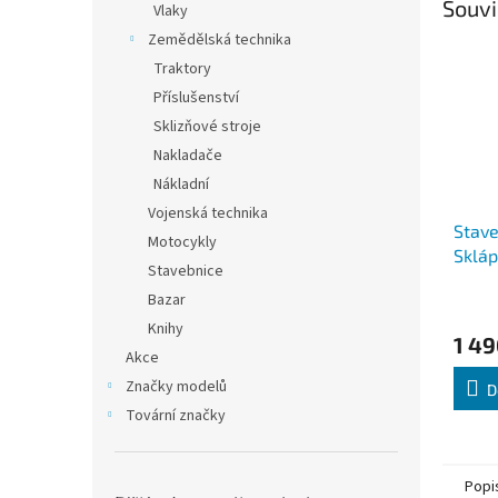
Souvi
Vlaky
Zemědělská technika
Traktory
Příslušenství
Sklizňové stroje
Nakladače
Nákladní
Vojenská technika
Stave
Motocykly
Skláp
Stavebnice
Bazar
Knihy
1 49
Akce
Značky modelů
D
Tovární značky
Popi