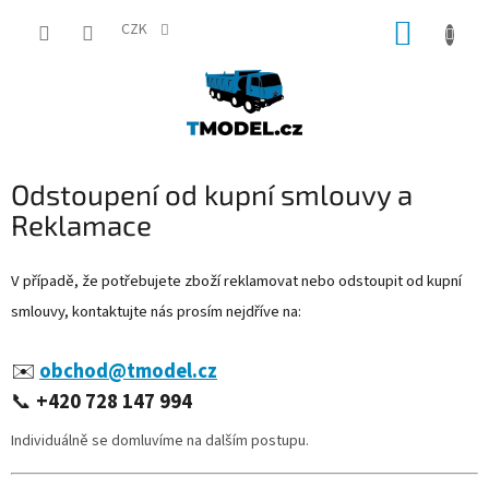
Přejít
NÁKUP
na
CZK
obsah
KOŠÍK
Odstoupení od kupní smlouvy a
Reklamace
V případě, že potřebujete zboží reklamovat nebo odstoupit od kupní
smlouvy, kontaktujte nás prosím nejdříve na:
✉️
obchod@tmodel.cz
📞
+420 728 147 994
Individuálně se domluvíme na dalším postupu.