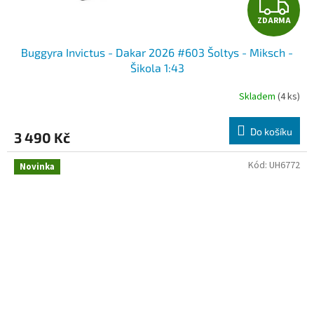
Z
ZDARMA
D
Buggyra Invictus - Dakar 2026 #603 Šoltys - Miksch -
A
Šikola 1:43
R
Skladem
(4 ks)
M
Do košíku
3 490 Kč
A
Kód:
UH6772
Novinka