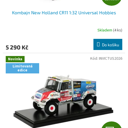
D
Kombajn New Holland CR11 1:32 Universal Hobbies
A
R
Skladem
(4 ks)
M
Do košíku
5 290 Kč
A
Kód:
INVICTUS2026
Novinka
Limitovaná
edice