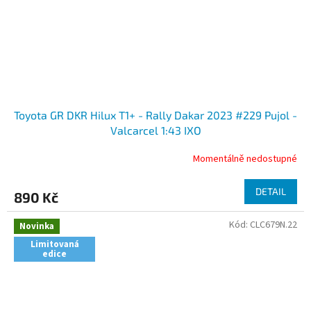
Toyota GR DKR Hilux T1+ - Rally Dakar 2023 #229 Pujol -
Valcarcel 1:43 IXO
Momentálně nedostupné
DETAIL
890 Kč
Kód:
CLC679N.22
Novinka
Limitovaná
edice