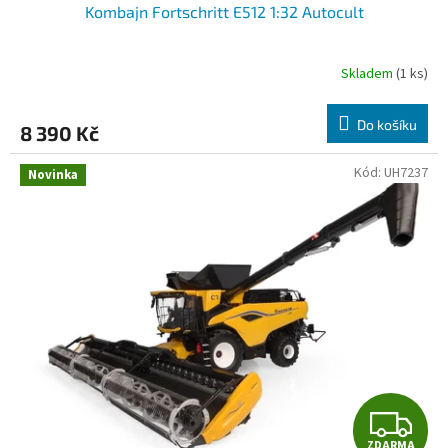
Kombajn Fortschritt E512 1:32 Autocult
A
R
Skladem
(1 ks)
M
Do košíku
8 390 Kč
A
Kód:
UH7237
Novinka
Z
ZDARMA