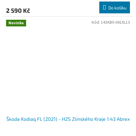
M
Do košíku
2 590 Kč
A
Kód:
143ABX-041XL13
Novinka
Škoda Kodiaq FL (2021) - HZS Zlínského Kraje 1:43 Abrex