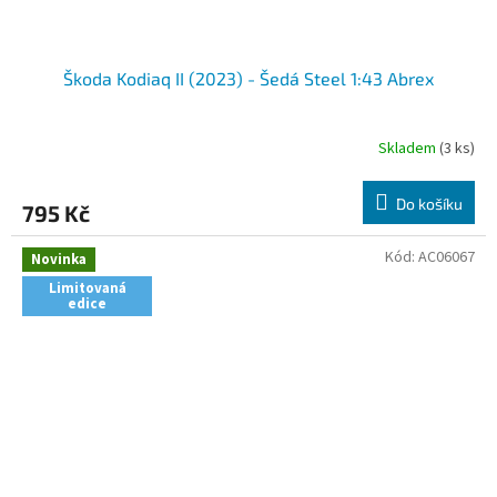
Škoda Kodiaq II (2023) - Šedá Steel 1:43 Abrex
Skladem
(3 ks)
Do košíku
795 Kč
Kód:
AC06067
Novinka
Limitovaná
edice