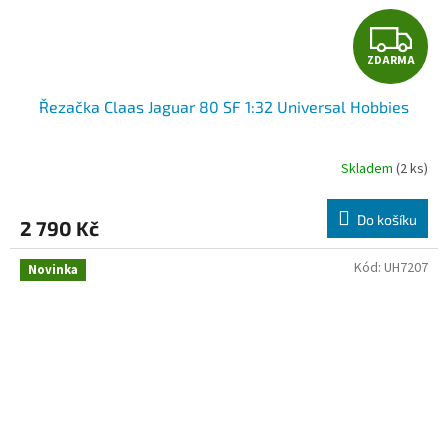
Z
ZDARMA
D
Řezačka Claas Jaguar 80 SF 1:32 Universal Hobbies
A
R
Skladem
(2 ks)
M
Do košíku
2 790 Kč
A
Kód:
UH7207
Novinka