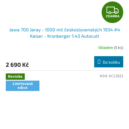
Z
ZDARMA
D
Jawa 700 Jaray - 1000 mil československých 1934 #4
A
Kaiser - Kronberger 1:43 Autocult
R
Skladem
(5 ks)
M
Do košíku
2 690 Kč
A
Kód:
AC12022
Novinka
Limitovaná
edice