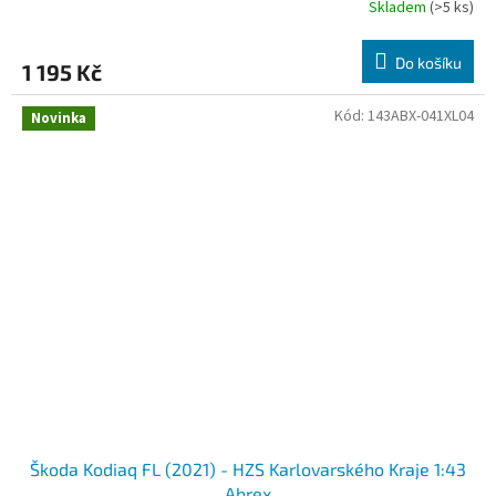
Skladem
(>5 ks)
Do košíku
1 195 Kč
Kód:
143ABX-041XL04
Novinka
Škoda Kodiaq FL (2021) - HZS Karlovarského Kraje 1:43
Abrex