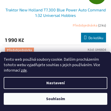
D
Traktor New Holland T7.300 Blue Power Auto Command
A
1:32 Universal Hobbies
R
Předobjednávka
(2 ks)
M
Do košíku
1 990 Kč
A
Kód:
UH6604
Předobjednávka
Tento web používá soubory cookie. Dalším procházením
tohoto webu vyjadřujete souhlas s jejich používáním. Více
informací
zde
.
Nastavení
Souhlasím