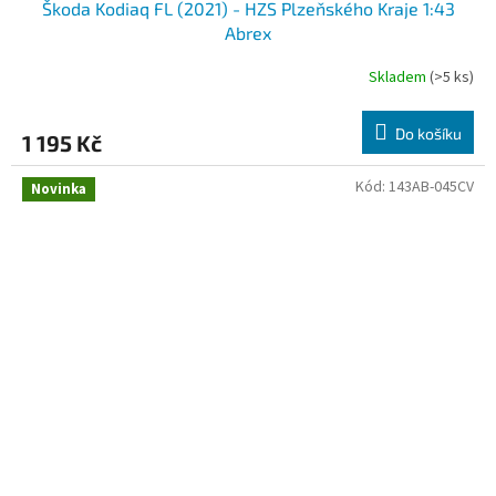
Škoda Kodiaq FL (2021) - HZS Plzeňského Kraje 1:43
Abrex
Skladem
(>5 ks)
Do košíku
1 195 Kč
Kód:
143AB-045CV
Novinka