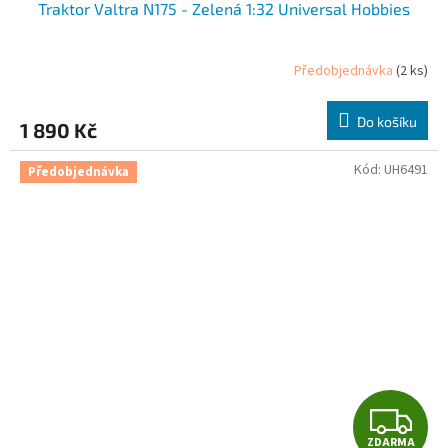
Traktor Valtra N175 - Zelená 1:32 Universal Hobbies
A
R
Předobjednávka
(2 ks)
M
Do košíku
1 890 Kč
A
Kód:
UH6491
Předobjednávka
Z
ZDARMA