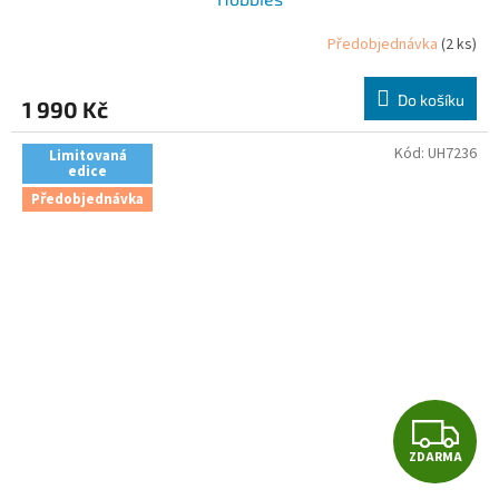
Předobjednávka
(2 ks)
Do košíku
1 990 Kč
Kód:
UH7236
Limitovaná
edice
Předobjednávka
Z
ZDARMA
D