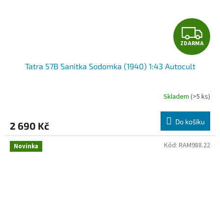
Z
ZDARMA
D
Tatra 57B Sanitka Sodomka (1940) 1:43 Autocult
A
R
Skladem
(>5 ks)
M
Do košíku
2 690 Kč
A
Kód:
RAM988.22
Novinka