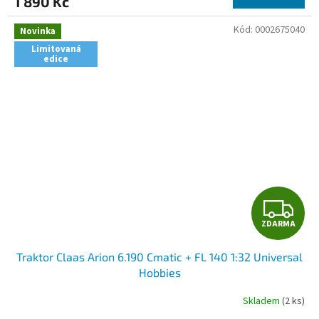
1 890 Kč
A
Kód:
0002675040
Novinka
Limitovaná
edice
Z
ZDARMA
D
Traktor Claas Arion 6.190 Cmatic + FL 140 1:32 Universal
A
Hobbies
R
Skladem
(2 ks)