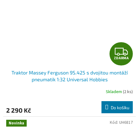
Z
ZDARMA
D
Traktor Massey Ferguson 9S.425 s dvojitou montáží
A
pneumatik 1:32 Universal Hobbies
R
Skladem
(2 ks)
M
Do košíku
2 290 Kč
A
Kód:
UH6817
Novinka