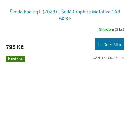
Škoda Kodiaq II (2023) - Šedá Graphite Metalíza 1:43
Abrex
Skladem
(3 ks)
Do košíku
795 Kč
Kód:
143AB-045CN
Novinka