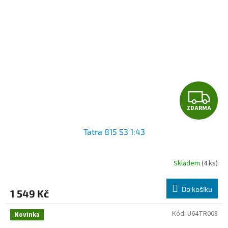
Z
ZDARMA
D
Tatra 815 S3 1:43
A
R
Skladem
(4 ks)
M
Do košíku
1 549 Kč
A
Kód:
U64TR008
Novinka