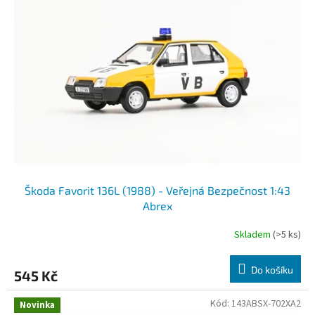
i
s
p
r
o
d
u
k
t
ů
Škoda Favorit 136L (1988) - Veřejná Bezpečnost 1:43
Abrex
Skladem
(>5 ks)
Do košíku
545 Kč
Kód:
143ABSX-702XA2
Novinka