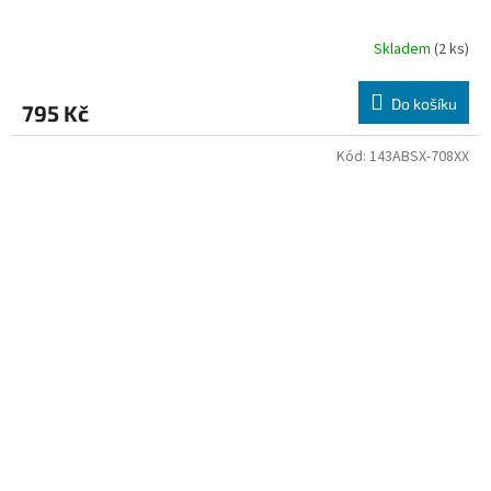
Skladem
(2 ks)
Do košíku
795 Kč
Kód:
143ABSX-708XX