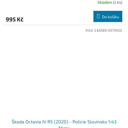
Skladem
(1 ks)
Do košíku
995 Kč
Kód:
143ABX-037XA01
Škoda Octavia IV RS (2020) - Policie Slovinsko 1:43
Abrex