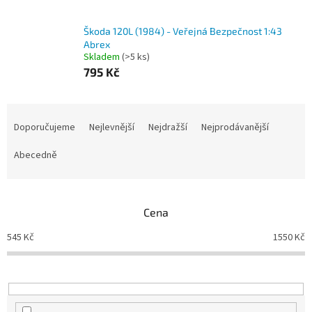
Škoda 120L (1984) - Veřejná Bezpečnost 1:43
Abrex
Skladem
(>5 ks)
795 Kč
Ř
a
Doporučujeme
Nejlevnější
Nejdražší
Nejprodávanější
z
e
Abecedně
n
í
p
Cena
r
o
545
Kč
1550
Kč
d
u
k
t
ů