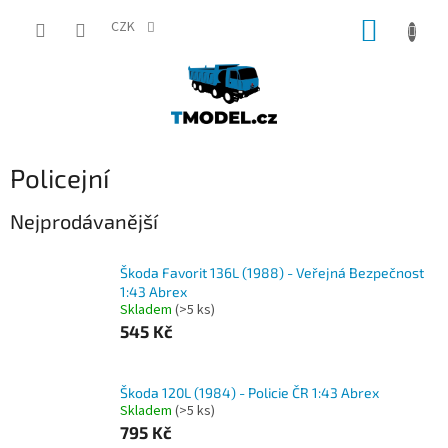
Přejít
NÁKUP
na
CZK
obsah
KOŠÍK
Policejní
Nejprodávanější
Škoda Favorit 136L (1988) - Veřejná Bezpečnost
1:43 Abrex
Skladem
(>5 ks)
545 Kč
Škoda 120L (1984) - Policie ČR 1:43 Abrex
Skladem
(>5 ks)
795 Kč