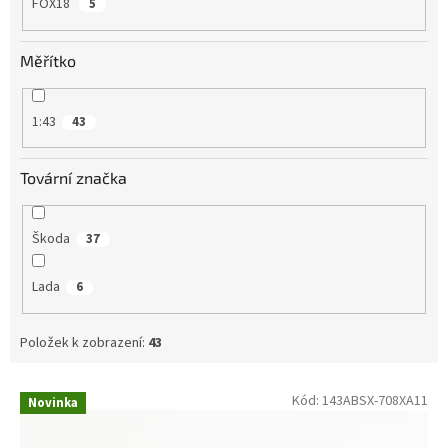
FOX18
5
Měřítko
1:43
43
Tovární značka
Škoda
37
Lada
6
Položek k zobrazení:
43
V
Kód:
143ABSX-708XA11
Novinka
ý
p