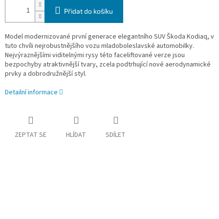
Přidat do košíku
Model modernizované první generace elegantního SUV Škoda Kodiaq, v
tuto chvíli nejrobustnějšího vozu mladoboleslavské automobilky.
Nejvýraznějšími viditelnými rysy této faceliftované verze jsou
bezpochyby atraktivnější tvary, zcela podtrhující nové aerodynamické
prvky a dobrodružnější styl.
Detailní informace
ZEPTAT SE
HLÍDAT
SDÍLET