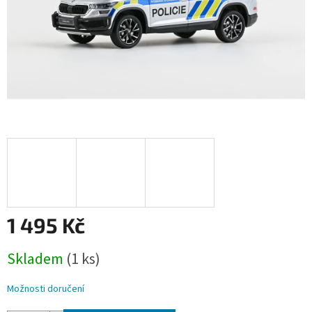
1 495 Kč
Měrná
Skladem
(1 ks)
cena:
Možnosti doručení