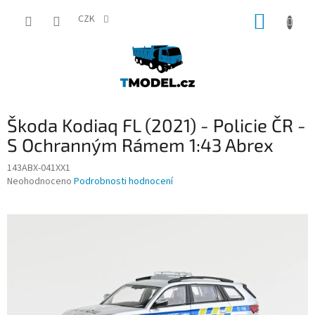
Přejít
NÁKUP
na
CZK
obsah
KOŠÍK
Škoda Kodiaq FL (2021) - Policie ČR -
S Ochranným Rámem 1:43 Abrex
143ABX-041XX1
Průměrné
Neohodnoceno
Podrobnosti hodnocení
hodnocení
produktu
je
0,0
z
5
hvězdiček.