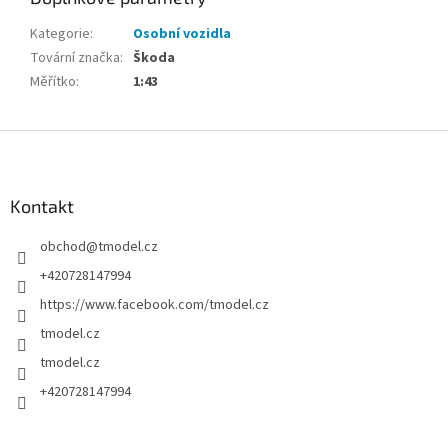
Kategorie
:
Osobní vozidla
Tovární značka
:
Škoda
Měřítko
:
1:43
Z
á
p
a
Kontakt
t
obchod
@
tmodel.cz
í
+420728147994
https://www.facebook.com/tmodel.cz
tmodel.cz
tmodel.cz
+420728147994