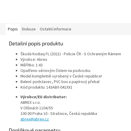
Popis
Diskuze
Ostatní informace
Detailní popis produktu
Škoda Kodiaq FL (2021) - Policie ČR - S Ochranným Rámem
Výrobce: Abrex
Měřítko: 1:43
Opatřeno sériovým číslem na podvozku
Model kompletně vyrobený v České republice!
Balení: podstavec, PVC box a papírový přebal
Kód produktu: 143ABX-041XX1
Výrobce/EU distributor:
ABREX s.r.o.
V Olšinách 1104/55
100 00 Praha 10 - Strašnice, Česká republika
abrex@abrex.cz
Doplňkové parametry