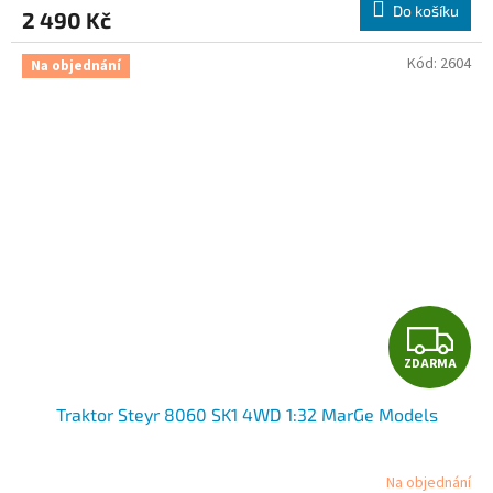
Do košíku
2 490 Kč
A
Kód:
2604
Na objednání
Z
ZDARMA
D
Traktor Steyr 8060 SK1 4WD 1:32 MarGe Models
A
R
Na objednání