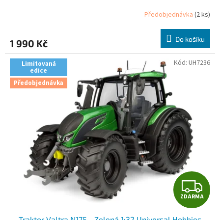
Předobjednávka
(2 ks)
Do košíku
1 990 Kč
Kód:
UH7236
Limitovaná
edice
Předobjednávka
Z
ZDARMA
D
Traktor Valtra N175 - Zelená 1:32 Universal Hobbies