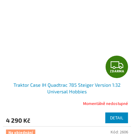
Z
ZDARMA
D
Traktor Case IH Quadtrac 785 Steiger Version 1:32
A
Universal Hobbies
R
Momentálně nedostupné
M
DETAIL
4 290 Kč
A
Kód:
2606
Na objednání