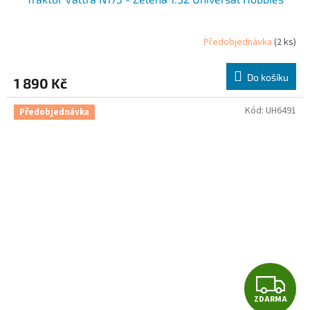
A
R
Předobjednávka
(2 ks)
M
Do košíku
1 890 Kč
A
Kód:
UH6491
Předobjednávka
Z
ZDARMA