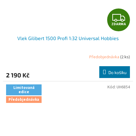
Z
ZDARMA
D
Vlek Gilibert 1500 Profi 1:32 Universal Hobbies
A
R
Předobjednávka
(2 ks)
M
Do košíku
2 190 Kč
A
Kód:
UH6854
Limitovaná
edice
Předobjednávka