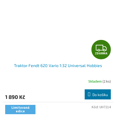
Z
ZDARMA
D
Traktor Fendt 620 Vario 1:32 Universal Hobbies
A
R
Skladem
(2 ks)
M
Do košíku
1 890 Kč
A
Kód:
UH7214
Limitovaná
edice