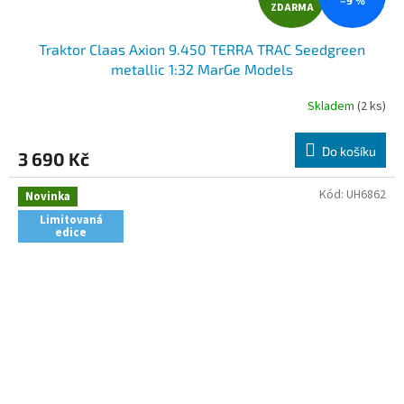
ZDARMA
D
Traktor Claas Axion 9.450 TERRA TRAC Seedgreen
A
metallic 1:32 MarGe Models
R
Skladem
(2 ks)
Průměrné
hodnocení
M
produktu
Do košíku
3 690 Kč
je
A
5,0
z
Kód:
UH6862
Novinka
5
Limitovaná
hvězdiček.
edice