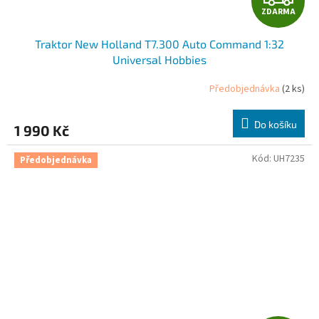
ZDARMA
D
Traktor New Holland T7.300 Auto Command 1:32
A
Universal Hobbies
R
Předobjednávka
(2 ks)
M
Do košíku
1 990 Kč
A
Kód:
UH7235
Předobjednávka