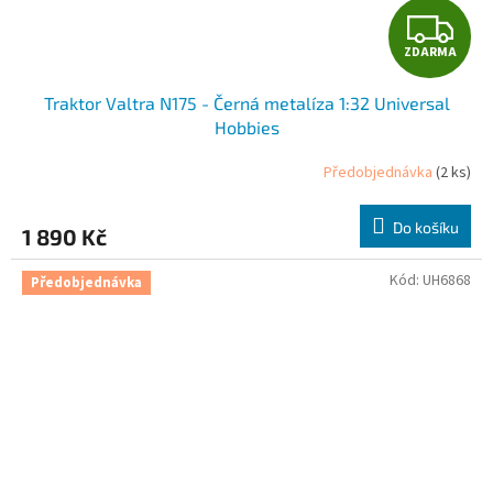
Z
ZDARMA
D
Traktor Valtra N175 - Černá metalíza 1:32 Universal
A
Hobbies
R
Předobjednávka
(2 ks)
M
Do košíku
1 890 Kč
A
Kód:
UH6868
Předobjednávka