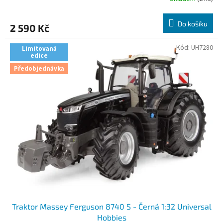
M
Do košíku
2 590 Kč
A
Kód:
UH7280
Limitovaná
edice
Předobjednávka
Traktor Massey Ferguson 8740 S - Černá 1:32 Universal
Hobbies