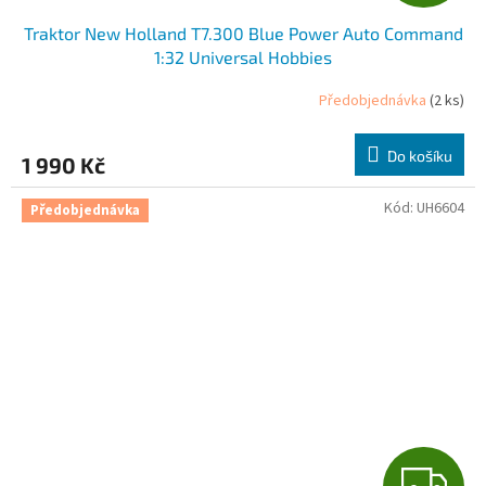
D
Traktor New Holland T7.300 Blue Power Auto Command
A
1:32 Universal Hobbies
R
Předobjednávka
(2 ks)
M
Do košíku
1 990 Kč
A
Kód:
UH6604
Předobjednávka
Z