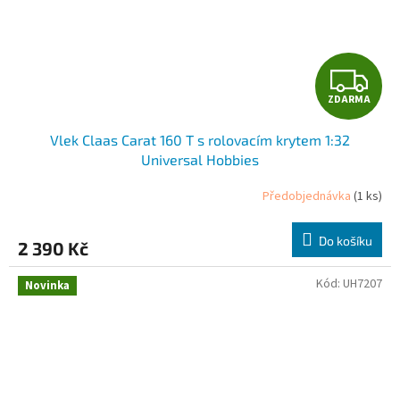
Z
ZDARMA
D
Vlek Claas Carat 160 T s rolovacím krytem 1:32
A
Universal Hobbies
R
Předobjednávka
(1 ks)
M
Do košíku
2 390 Kč
A
Kód:
UH7207
Novinka