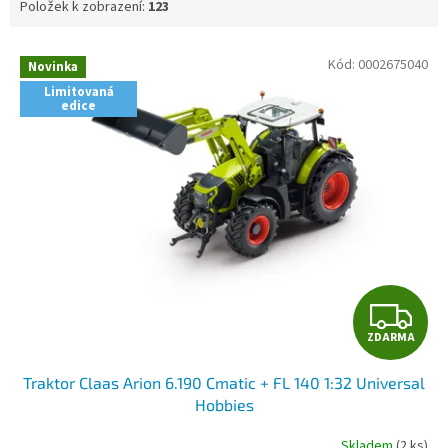
Položek k zobrazení:
123
V
Kód:
0002675040
Novinka
ý
Limitovaná
p
edice
i
s
p
r
o
d
u
k
t
Z
ů
ZDARMA
D
Traktor Claas Arion 6.190 Cmatic + FL 140 1:32 Universal
A
Hobbies
R
Skladem
(2 ks)