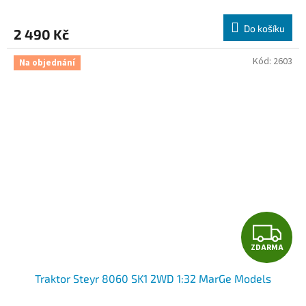
M
Do košíku
2 490 Kč
A
Kód:
2603
Na objednání
Z
ZDARMA
D
Traktor Steyr 8060 SK1 2WD 1:32 MarGe Models
A