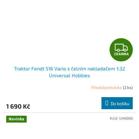
Z
ZDARMA
D
Traktor Fendt 516 Vario s čelním nakladačem 1:32
A
Universal Hobbies
R
Předobjednávka
(2 ks)
M
Do košíku
1 690 Kč
A
Kód:
UH6666
Novinka