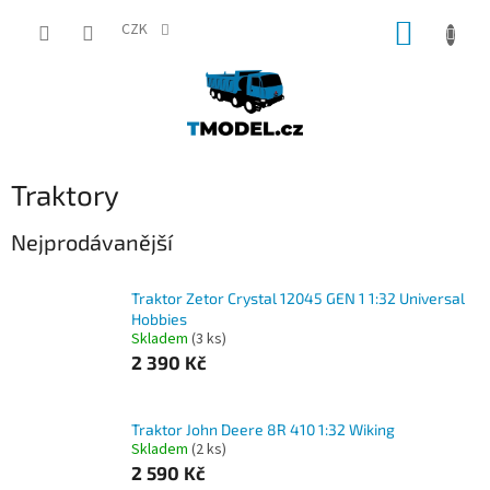
Přejít
NÁKUP
na
CZK
obsah
KOŠÍK
Traktory
Nejprodávanější
Traktor Zetor Crystal 12045 GEN 1 1:32 Universal
Hobbies
Skladem
(3 ks)
2 390 Kč
Traktor John Deere 8R 410 1:32 Wiking
Skladem
(2 ks)
2 590 Kč