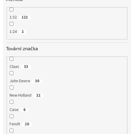
1:32
121
1:24
2
Tovární značka
Claas
33
John Deere
30
New Holland
12
Case
6
Fendt
10