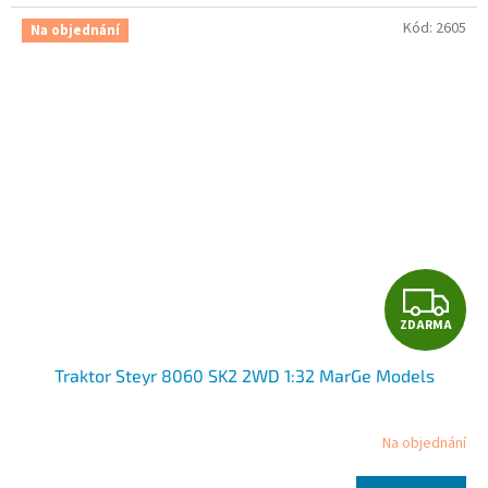
A
Kód:
2605
Na objednání
Z
ZDARMA
D
Traktor Steyr 8060 SK2 2WD 1:32 MarGe Models
A
R
Na objednání
M