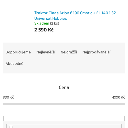
Traktor Claas Arion 6.190 Cmatic + FL 140 1:32
Universal Hobbies
Skladem
(2 ks)
2 590 Kč
Ř
a
Doporučujeme
Nejlevnější
Nejdražší
Nejprodávanější
z
e
Abecedně
n
í
p
Cena
r
o
890
Kč
4990
Kč
d
u
k
t
ů