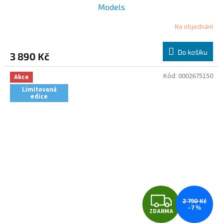
A
Models
R
Na objednání
M
Do košíku
3 890 Kč
A
Kód:
0002675150
Akce
Limitovaná
edice
Z
2 790 Kč
–7 %
ZDARMA
D