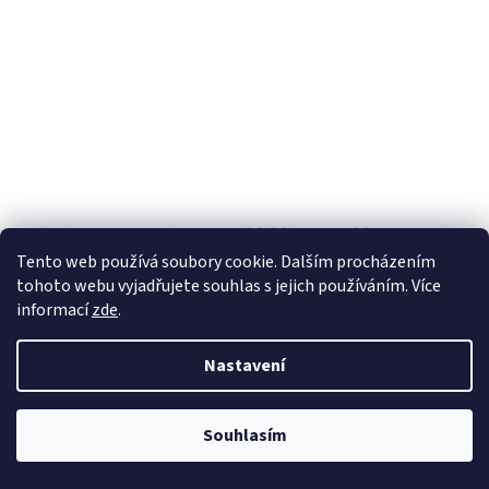
Traktor Massey Ferguson 8S.265 Xtra 1:32 Universal
Hobbies
Tento web používá soubory cookie. Dalším procházením
tohoto webu vyjadřujete souhlas s jejich používáním. Více
Skladem
(1 ks)
informací
zde
.
Do košíku
1 890 Kč
Nastavení
Kód:
UH6851
Předobjednávka
Souhlasím