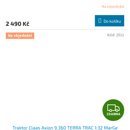
R
Na objednání
M
Do košíku
2 490 Kč
A
Kód:
2511
Na objednání
Z
ZDARMA
D
Traktor Claas Axion 9.360 TERRA TRAC 1:32 MarGe