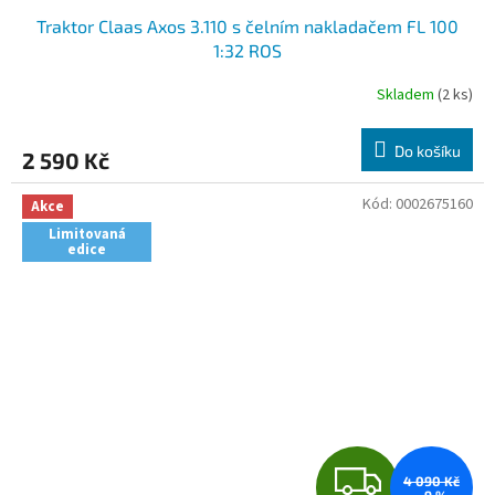
Traktor Claas Axos 3.110 s čelním nakladačem FL 100
A
1:32 ROS
R
Skladem
(2 ks)
M
Do košíku
2 590 Kč
A
Kód:
0002675160
Akce
Limitovaná
edice
Z
4 090 Kč
–9 %