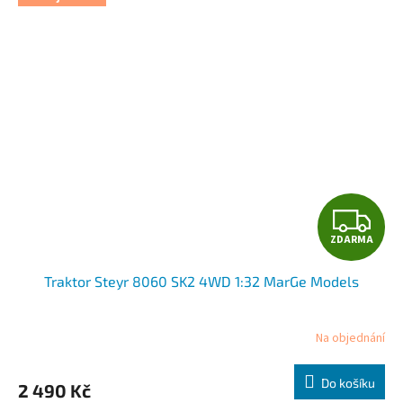
Z
ZDARMA
D
Traktor Steyr 8060 SK2 4WD 1:32 MarGe Models
A
R
Na objednání
M
Do košíku
2 490 Kč