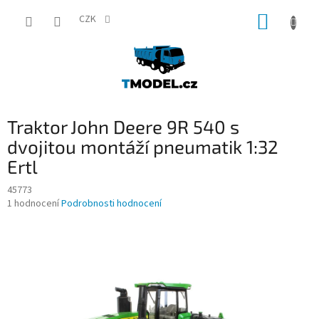
Přejít
NÁKUP
na
CZK
obsah
KOŠÍK
Traktor John Deere 9R 540 s
dvojitou montáží pneumatik 1:32
Ertl
45773
Průměrné
1 hodnocení
Podrobnosti hodnocení
hodnocení
produktu
je
5,0
z
5
hvězdiček.