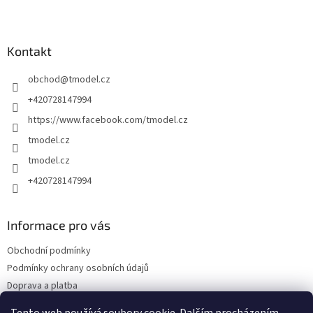
Z
á
p
a
Kontakt
t
obchod
@
tmodel.cz
í
+420728147994
https://www.facebook.com/tmodel.cz
tmodel.cz
tmodel.cz
+420728147994
Informace pro vás
Obchodní podmínky
Podmínky ochrany osobních údajů
Doprava a platba
Odstoupení od kupní smlouvy a Reklamace