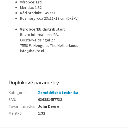
Výrobce: Ertl
Měřítko: 1:32
Kód produktu:
45773
Rozměry: cca 23x11x13 cm (DxŠxV)
Výrobce/EU distributor:
Bevro International B.V.
Oosterveldsingel 27
7558 PJ Hengelo, The Netherlands
info@bevro.nl
Doplňkové parametry
Kategorie
:
Zemědělská technika
EAN
:
036881457732
Tovární značka
:
John Deere
Měřítko
:
1:32