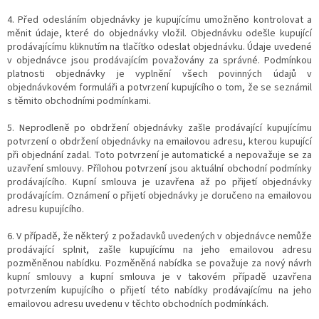
4. Před odesláním objednávky je kupujícímu umožněno kontrolovat a
měnit údaje, které do objednávky vložil. Objednávku odešle kupující
prodávajícímu kliknutím na tlačítko odeslat objednávku. Údaje uvedené
v objednávce jsou prodávajícím považovány za správné. Podmínkou
platnosti objednávky je vyplnění všech povinných údajů v
objednávkovém formuláři a potvrzení kupujícího o tom, že se seznámil
s těmito obchodními podmínkami.
5. Neprodleně po obdržení objednávky zašle prodávající kupujícímu
potvrzení o obdržení objednávky na emailovou adresu, kterou kupující
při objednání zadal. Toto potvrzení je automatické a nepovažuje se za
uzavření smlouvy. Přílohou potvrzení jsou aktuální obchodní podmínky
prodávajícího. Kupní smlouva je uzavřena až po přijetí objednávky
prodávajícím. Oznámení o přijetí objednávky je doručeno na emailovou
adresu kupujícího.
6. V případě, že některý z požadavků uvedených v objednávce nemůže
prodávající splnit, zašle kupujícímu na jeho emailovou adresu
pozměněnou nabídku. Pozměněná nabídka se považuje za nový návrh
kupní smlouvy a kupní smlouva je v takovém případě uzavřena
potvrzením kupujícího o přijetí této nabídky prodávajícímu na jeho
emailovou adresu uvedenu v těchto obchodních podmínkách.