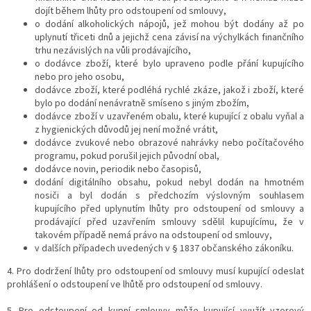
dojít během lhůty pro odstoupení od smlouvy,
o dodání alkoholických nápojů, jež mohou být dodány až po
uplynutí třiceti dnů a jejichž cena závisí na výchylkách finančního
trhu nezávislých na vůli prodávajícího,
o dodávce zboží, které bylo upraveno podle přání kupujícího
nebo pro jeho osobu,
dodávce zboží, které podléhá rychlé zkáze, jakož i zboží, které
bylo po dodání nenávratně smíseno s jiným zbožím,
dodávce zboží v uzavřeném obalu, které kupující z obalu vyňal a
z hygienických důvodů jej není možné vrátit,
dodávce zvukové nebo obrazové nahrávky nebo počítačového
programu, pokud porušil jejich původní obal,
dodávce novin, periodik nebo časopisů,
dodání digitálního obsahu, pokud nebyl dodán na hmotném
nosiči a byl dodán s předchozím výslovným souhlasem
kupujícího před uplynutím lhůty pro odstoupení od smlouvy a
prodávající před uzavřením smlouvy sdělil kupujícímu, že v
takovém případě nemá právo na odstoupení od smlouvy,
v dalších případech uvedených v § 1837 občanského zákoníku.
4. Pro dodržení lhůty pro odstoupení od smlouvy musí kupující odeslat
prohlášení o odstoupení ve lhůtě pro odstoupení od smlouvy.