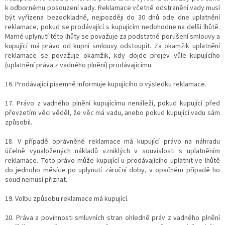
k odbornému posouzení vady. Reklamace včetně odstranění vady musí
být vyřízena bezodkladně, nejpozději do 30 dnů ode dne uplatnění
reklamace, pokud se prodávající s kupujícím nedohodne na delší lhůtě.
Marné uplynutí této lhůty se považuje za podstatné porušení smlouvy a
kupující má právo od kupní smlouvy odstoupit. Za okamžik uplatnění
reklamace se považuje okamžik, kdy dojde projev vůle kupujícího
(uplatnění práva z vadného plnění) prodávajícímu.
16. Prodávající písemně informuje kupujícího o výsledku reklamace.
17. Právo z vadného plnění kupujícímu nenáleží, pokud kupující před
převzetím věci věděl, že věc má vadu, anebo pokud kupující vadu sám
způsobil.
18. V případě oprávněné reklamace má kupující právo na náhradu
účelně vynaložených nákladů vzniklých v souvislosti s uplatněním
reklamace. Toto právo může kupující u prodávajícího uplatnit ve lhůtě
do jednoho měsíce po uplynutí záruční doby, v opačném případě ho
soud nemusí přiznat.
19. Volbu způsobu reklamace má kupující.
20. Práva a povinnosti smluvních stran ohledně práv z vadného plnění