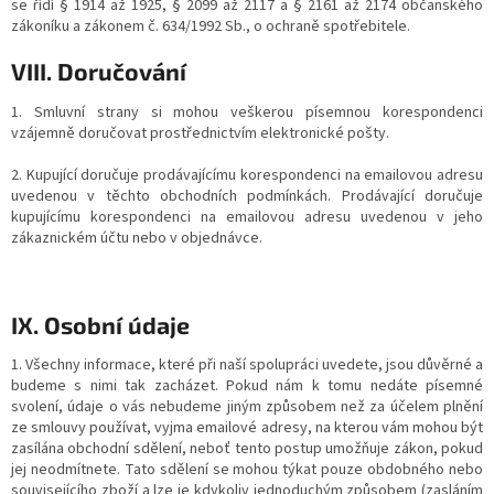
se řídí § 1914 až 1925, § 2099 až 2117 a § 2161 až 2174 občanského
zákoníku a zákonem č. 634/1992 Sb., o ochraně spotřebitele.
VIII. Doručování
1. Smluvní strany si mohou veškerou písemnou korespondenci
vzájemně doručovat prostřednictvím elektronické pošty.
2. Kupující doručuje prodávajícímu korespondenci na emailovou adresu
uvedenou v těchto obchodních podmínkách. Prodávající doručuje
kupujícímu korespondenci na emailovou adresu uvedenou v jeho
zákaznickém účtu nebo v objednávce.
IX. Osobní údaje
1. Všechny informace, které při naší spolupráci uvedete, jsou důvěrné a
budeme s nimi tak zacházet. Pokud nám k tomu nedáte písemné
svolení, údaje o vás nebudeme jiným způsobem než za účelem plnění
ze smlouvy používat, vyjma emailové adresy, na kterou vám mohou být
zasílána obchodní sdělení, neboť tento postup umožňuje zákon, pokud
jej neodmítnete. Tato sdělení se mohou týkat pouze obdobného nebo
souvisejícího zboží a lze je kdykoliv jednoduchým způsobem (zasláním