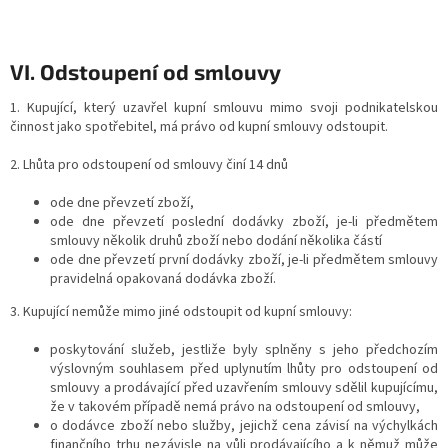
VI. Odstoupení od smlouvy
1. Kupující, který uzavřel kupní smlouvu mimo svoji podnikatelskou
činnost jako spotřebitel, má právo od kupní smlouvy odstoupit.
2. Lhůta pro odstoupení od smlouvy činí 14 dnů
ode dne převzetí zboží,
ode dne převzetí poslední dodávky zboží, je-li předmětem
smlouvy několik druhů zboží nebo dodání několika částí
ode dne převzetí první dodávky zboží, je-li předmětem smlouvy
pravidelná opakovaná dodávka zboží.
3. Kupující nemůže mimo jiné odstoupit od kupní smlouvy:
poskytování služeb, jestliže byly splněny s jeho předchozím
výslovným souhlasem před uplynutím lhůty pro odstoupení od
smlouvy a prodávající před uzavřením smlouvy sdělil kupujícímu,
že v takovém případě nemá právo na odstoupení od smlouvy,
o dodávce zboží nebo služby, jejichž cena závisí na výchylkách
finančního trhu nezávisle na vůli prodávajícího a k němuž může