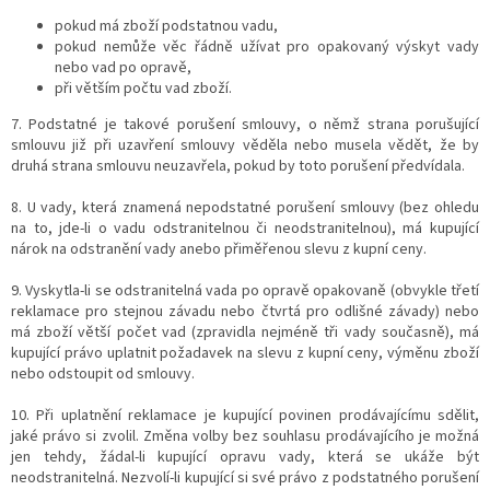
pokud má zboží podstatnou vadu,
pokud nemůže věc řádně užívat pro opakovaný výskyt vady
nebo vad po opravě,
při větším počtu vad zboží.
7. Podstatné je takové porušení smlouvy, o němž strana porušující
smlouvu již při uzavření smlouvy věděla nebo musela vědět, že by
druhá strana smlouvu neuzavřela, pokud by toto porušení předvídala.
8. U vady, která znamená nepodstatné porušení smlouvy (bez ohledu
na to, jde-li o vadu odstranitelnou či neodstranitelnou), má kupující
nárok na odstranění vady anebo přiměřenou slevu z kupní ceny.
9. Vyskytla-li se odstranitelná vada po opravě opakovaně (obvykle třetí
reklamace pro stejnou závadu nebo čtvrtá pro odlišné závady) nebo
má zboží větší počet vad (zpravidla nejméně tři vady současně), má
kupující právo uplatnit požadavek na slevu z kupní ceny, výměnu zboží
nebo odstoupit od smlouvy.
10. Při uplatnění reklamace je kupující povinen prodávajícímu sdělit,
jaké právo si zvolil. Změna volby bez souhlasu prodávajícího je možná
jen tehdy, žádal-li kupující opravu vady, která se ukáže být
neodstranitelná. Nezvolí-li kupující si své právo z podstatného porušení