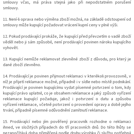
smlouvy včas, má práva stejná jako při nepodstatném porušení
smlouvy.
11. Není-li oprava nebo výměna zboží možná, na základě odstoupení od
smlouvy může kupující požadovat vrácení kupní ceny v plné výši.
12. Pokud prodávající prokáže, že kupující před převzetím o vadě zboží
věděl nebo ji sám způsobil, není prodávající povinen nároku kupujícího
vyhovět.
13. Kupující nemůže reklamovat zlevněné zboží z důvodu, pro který je
dané zboží zlevněno.
14. Prodávající je povinen přijmout reklamaci v kterékoli provozovně, v
níž je přijetí reklamace možné, případně i v sídle nebo místě podnikání.
Prodávající je povinen kupujícímu vydat písemné potvrzení o tom, kdy
kupující právo uplatnil, co je obsahem reklamace a jaký způsob vyřízení
reklamace kupující požaduje, jakož i potvrzení o datu a způsobu
vyřízení reklamace, včetně potvrzení o provedení opravy a době jejího
trvání, případně písemné odůvodnění zamítnutí reklamace.
15. Prodávající nebo jím pověřený pracovník rozhodne o reklamaci
ihned, ve složitých případech do tří pracovních dnů. Do této lhůty se
nezapočítává doba přiměřená podle druhu výrobku či služby potřebná