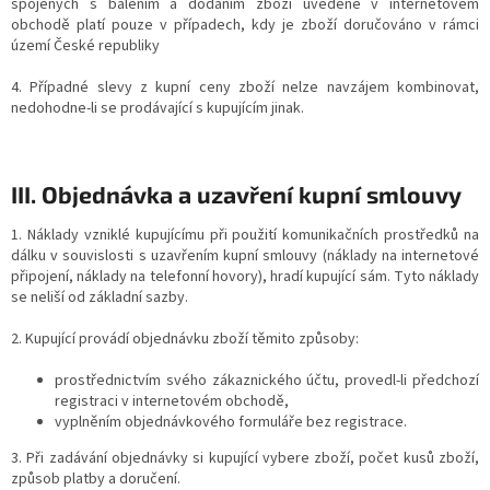
spojených s balením a dodáním zboží uvedené v internetovém
obchodě platí pouze v případech, kdy je zboží doručováno v rámci
území České republiky
4. Případné slevy z kupní ceny zboží nelze navzájem kombinovat,
nedohodne-li se prodávající s kupujícím jinak.
III. Objednávka a uzavření kupní smlouvy
1. Náklady vzniklé kupujícímu při použití komunikačních prostředků na
dálku v souvislosti s uzavřením kupní smlouvy (náklady na internetové
připojení, náklady na telefonní hovory), hradí kupující sám. Tyto náklady
se neliší od základní sazby.
2. Kupující provádí objednávku zboží těmito způsoby:
prostřednictvím svého zákaznického účtu, provedl-li předchozí
registraci v internetovém obchodě,
vyplněním objednávkového formuláře bez registrace.
3. Při zadávání objednávky si kupující vybere zboží, počet kusů zboží,
způsob platby a doručení.