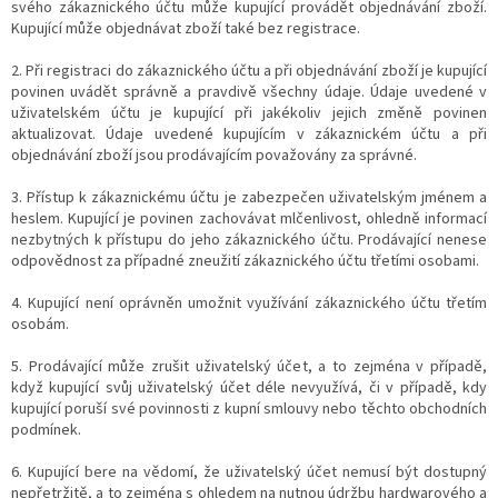
svého zákaznického účtu může kupující provádět objednávání zboží.
Kupující může objednávat zboží také bez registrace.
2. Při registraci do zákaznického účtu a při objednávání zboží je kupující
povinen uvádět správně a pravdivě všechny údaje. Údaje uvedené v
uživatelském účtu je kupující při jakékoliv jejich změně povinen
aktualizovat. Údaje uvedené kupujícím v zákaznickém účtu a při
objednávání zboží jsou prodávajícím považovány za správné.
3. Přístup k zákaznickému účtu je zabezpečen uživatelským jménem a
heslem. Kupující je povinen zachovávat mlčenlivost, ohledně informací
nezbytných k přístupu do jeho zákaznického účtu. Prodávající nenese
odpovědnost za případné zneužití zákaznického účtu třetími osobami.
4. Kupující není oprávněn umožnit využívání zákaznického účtu třetím
osobám.
5. Prodávající může zrušit uživatelský účet, a to zejména v případě,
když kupující svůj uživatelský účet déle nevyužívá, či v případě, kdy
kupující poruší své povinnosti z kupní smlouvy nebo těchto obchodních
podmínek.
6. Kupující bere na vědomí, že uživatelský účet nemusí být dostupný
nepřetržitě, a to zejména s ohledem na nutnou údržbu hardwarového a