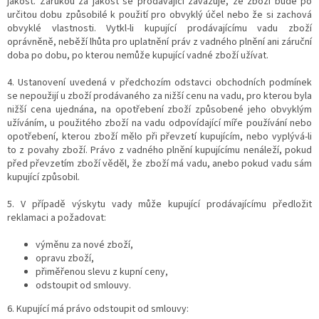
jakost. Zárukou za jakost se prodávající zavazuje, že zboží bude po
určitou dobu způsobilé k použití pro obvyklý účel nebo že si zachová
obvyklé vlastnosti. Vytkl-li kupující prodávajícímu vadu zboží
oprávněně, neběží lhůta pro uplatnění práv z vadného plnění ani záruční
doba po dobu, po kterou nemůže kupující vadné zboží užívat.
4. Ustanovení uvedená v předchozím odstavci obchodních podmínek
se nepoužijí u zboží prodávaného za nižší cenu na vadu, pro kterou byla
nižší cena ujednána, na opotřebení zboží způsobené jeho obvyklým
užíváním, u použitého zboží na vadu odpovídající míře používání nebo
opotřebení, kterou zboží mělo při převzetí kupujícím, nebo vyplývá-li
to z povahy zboží. Právo z vadného plnění kupujícímu nenáleží, pokud
před převzetím zboží věděl, že zboží má vadu, anebo pokud vadu sám
kupující způsobil.
5. V případě výskytu vady může kupující prodávajícímu předložit
reklamaci a požadovat:
výměnu za nové zboží,
opravu zboží,
přiměřenou slevu z kupní ceny,
odstoupit od smlouvy.
6. Kupující má právo odstoupit od smlouvy: