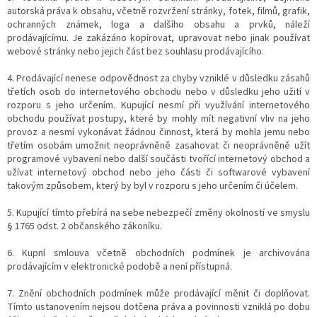
autorská práva k obsahu, včetně rozvržení stránky, fotek, filmů, grafik,
ochranných známek, loga a dalšího obsahu a prvků, náleží
prodávajícímu. Je zakázáno kopírovat, upravovat nebo jinak používat
webové stránky nebo jejich část bez souhlasu prodávajícího.
4. Prodávající nenese odpovědnost za chyby vzniklé v důsledku zásahů
třetích osob do internetového obchodu nebo v důsledku jeho užití v
rozporu s jeho určením. Kupující nesmí při využívání internetového
obchodu používat postupy, které by mohly mít negativní vliv na jeho
provoz a nesmí vykonávat žádnou činnost, která by mohla jemu nebo
třetím osobám umožnit neoprávněně zasahovat či neoprávněně užít
programové vybavení nebo další součásti tvořící internetový obchod a
užívat internetový obchod nebo jeho části či softwarové vybavení
takovým způsobem, který by byl v rozporu s jeho určením či účelem.
5. Kupující tímto přebírá na sebe nebezpečí změny okolností ve smyslu
§ 1765 odst. 2 občanského zákoníku.
6. Kupní smlouva včetně obchodních podmínek je archivována
prodávajícím v elektronické podobě a není přístupná.
7. Znění obchodních podmínek může prodávající měnit či doplňovat.
Tímto ustanovením nejsou dotčena práva a povinnosti vzniklá po dobu