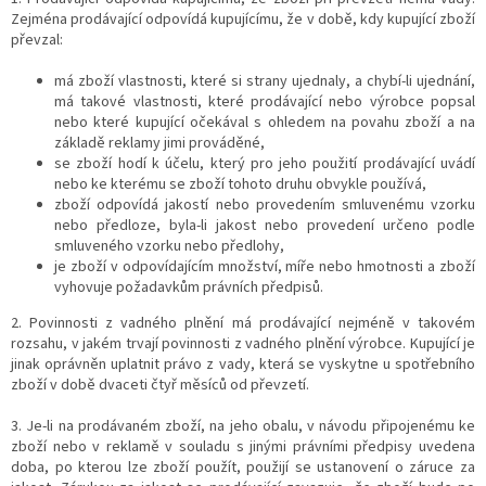
Zejména prodávající odpovídá kupujícímu, že v době, kdy kupující zboží
převzal:
má zboží vlastnosti, které si strany ujednaly, a chybí-li ujednání,
má takové vlastnosti, které prodávající nebo výrobce popsal
nebo které kupující očekával s ohledem na povahu zboží a na
základě reklamy jimi prováděné,
se zboží hodí k účelu, který pro jeho použití prodávající uvádí
nebo ke kterému se zboží tohoto druhu obvykle používá,
zboží odpovídá jakostí nebo provedením smluvenému vzorku
nebo předloze, byla-li jakost nebo provedení určeno podle
smluveného vzorku nebo předlohy,
je zboží v odpovídajícím množství, míře nebo hmotnosti a zboží
vyhovuje požadavkům právních předpisů.
2. Povinnosti z vadného plnění má prodávající nejméně v takovém
rozsahu, v jakém trvají povinnosti z vadného plnění výrobce. Kupující je
jinak oprávněn uplatnit právo z vady, která se vyskytne u spotřebního
zboží v době dvaceti čtyř měsíců od převzetí.
3. Je-li na prodávaném zboží, na jeho obalu, v návodu připojenému ke
zboží nebo v reklamě v souladu s jinými právními předpisy uvedena
doba, po kterou lze zboží použít, použijí se ustanovení o záruce za