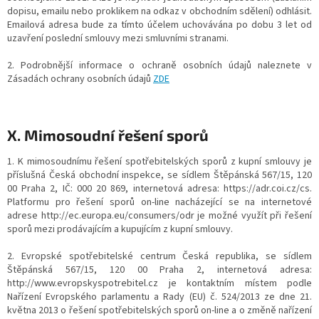
dopisu, emailu nebo proklikem na odkaz v obchodním sdělení) odhlásit.
Emailová adresa bude za tímto účelem uchovávána po dobu 3 let od
uzavření poslední smlouvy mezi smluvními stranami.
2. Podrobnější informace o ochraně osobních údajů naleznete v
Zásadách ochrany osobních údajů
ZDE
X. Mimosoudní řešení sporů
1. K mimosoudnímu řešení spotřebitelských sporů z kupní smlouvy je
příslušná Česká obchodní inspekce, se sídlem Štěpánská 567/15, 120
00 Praha 2, IČ: 000 20 869, internetová adresa: https://adr.coi.cz/cs.
Platformu pro řešení sporů on-line nacházející se na internetové
adrese http://ec.europa.eu/consumers/odr je možné využít při řešení
sporů mezi prodávajícím a kupujícím z kupní smlouvy.
2. Evropské spotřebitelské centrum Česká republika, se sídlem
Štěpánská 567/15, 120 00 Praha 2, internetová adresa:
http://www.evropskyspotrebitel.cz je kontaktním místem podle
Nařízení Evropského parlamentu a Rady (EU) č. 524/2013 ze dne 21.
května 2013 o řešení spotřebitelských sporů on-line a o změně nařízení