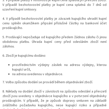
3. V případě platby v hotovosti je kupní cena splatná při převzetí zboží.
V případě bezhotovostní platby je kupní cena splatná do 7 dnů od
uzavření kupní smlouvy.
4. V případě bezhotovostní platby je závazek kupujícího uhradit kupní
cenu splněn okamžikem připsání příslušné částky na bankovní účet
prodávajícího.
5. Prodávající nepožaduje od kupujícího předem žádnou zálohu či jinou
obdobnou platbu. Úhrada kupní ceny před odesláním zboží není
zálohou.
6. Zboží je kupujícímu dodáno:
prostřednictvím výdejny zásilek na adresu výdejny, kterou
kupující určil,
na adresu uvedenou v objednávce.
7.
Volba způsobu dodání se provádí během objednávání zboží.
8. Náklady na dodání zboží v závislosti na způsobu odeslání a převzetí
zboží jsou uvedeny v objednávce kupujícího a v potvrzení objednávky
prodávajícím. V případě, že je způsob dopravy smluven na základě
zvláštního požadavku kupujícího, nese kupující riziko a případné