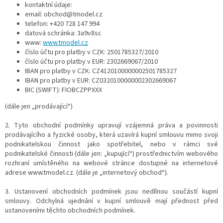
kontaktní údaje:
email: obchod@tmodel.cz
telefon: +420 728 147 994
datová schránka: 3a9v8sc
www:
www.tmodel.cz
číslo účtu pro platby v CZK: 2501785327/2010
číslo účtu pro platby v EUR:
2302669067/2010
IBAN pro platby v CZK:
CZ4120100000002501785327
IBAN pro platby v EUR:
CZ0320100000002302669067
BIC (SWIFT):
FIOBCZPPXXX
(dále jen „prodávající“)
2. Tyto obchodní podmínky upravují vzájemná práva a povinnosti
prodávajícího a fyzické osoby, která uzavírá kupní smlouvu mimo svoji
podnikatelskou činnost jako spotřebitel, nebo v rámci své
podnikatelské činnosti (dále jen: „kupující“) prostřednictvím webového
rozhraní umístěného na webové stránce dostupné na internetové
adrese www.tmodel.cz. (dále je „internetový obchod“).
3. Ustanovení obchodních podmínek jsou nedílnou součástí kupní
smlouvy. Odchylná ujednání v kupní smlouvě mají přednost před
ustanoveními těchto obchodních podmínek.