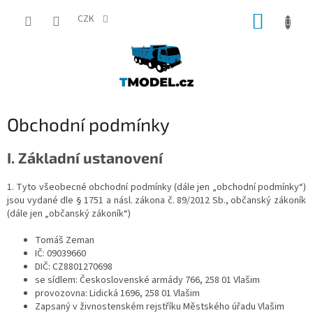
Přejít
NÁKUP
na
CZK
obsah
KOŠÍK
Obchodní podmínky
I. Základní ustanovení
1. Tyto všeobecné obchodní podmínky (dále jen „obchodní podmínky“)
jsou vydané dle § 1751 a násl. zákona č. 89/2012 Sb., občanský zákoník
(dále jen „občanský zákoník“)
Tomáš Zeman
IČ: 09039660
DIČ: CZ8801270698
se sídlem: Československé armády 766, 258 01 Vlašim
provozovna: Lidická 1696, 258 01 Vlašim
Zapsaný v živnostenském rejstříku Městského úřadu Vlašim