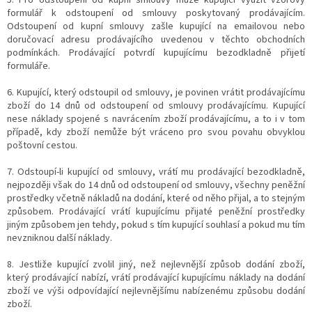
5. Pro odstoupení od kupní smlouvy může kupující využít vzorový
formulář k odstoupení od smlouvy poskytovaný prodávajícím.
Odstoupení od kupní smlouvy zašle kupující na emailovou nebo
doručovací adresu prodávajícího uvedenou v těchto obchodních
podmínkách. Prodávající potvrdí kupujícímu bezodkladně přijetí
formuláře.
6. Kupující, který odstoupil od smlouvy, je povinen vrátit prodávajícímu
zboží do 14 dnů od odstoupení od smlouvy prodávajícímu. Kupující
nese náklady spojené s navrácením zboží prodávajícímu, a to i v tom
případě, kdy zboží nemůže být vráceno pro svou povahu obvyklou
poštovní cestou.
7. Odstoupí-li kupující od smlouvy, vrátí mu prodávající bezodkladně,
nejpozději však do 14 dnů od odstoupení od smlouvy, všechny peněžní
prostředky včetně nákladů na dodání, které od něho přijal, a to stejným
způsobem. Prodávající vrátí kupujícímu přijaté peněžní prostředky
jiným způsobem jen tehdy, pokud s tím kupující souhlasí a pokud mu tím
nevzniknou další náklady.
8. Jestliže kupující zvolil jiný, než nejlevnější způsob dodání zboží,
který prodávající nabízí, vrátí prodávající kupujícímu náklady na dodání
zboží ve výši odpovídající nejlevnějšímu nabízenému způsobu dodání
zboží.