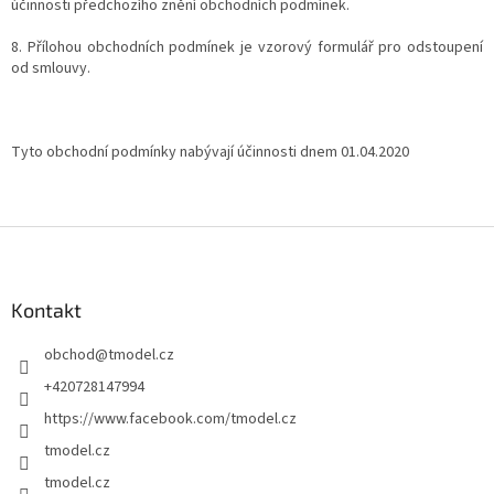
účinnosti předchozího znění obchodních podmínek.
8. Přílohou obchodních podmínek je vzorový formulář pro odstoupení
od smlouvy.
Tyto obchodní podmínky nabývají účinnosti dnem 01.04.2020
Z
á
p
a
Kontakt
t
obchod
@
tmodel.cz
í
+420728147994
https://www.facebook.com/tmodel.cz
tmodel.cz
tmodel.cz