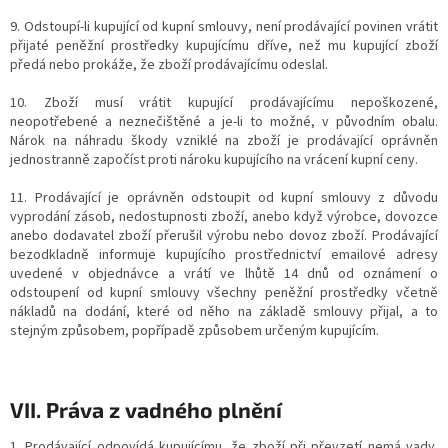
9. Odstoupí-li kupující od kupní smlouvy, není prodávající povinen vrátit
přijaté peněžní prostředky kupujícímu dříve, než mu kupující zboží
předá nebo prokáže, že zboží prodávajícímu odeslal.
10. Zboží musí vrátit kupující prodávajícímu nepoškozené,
neopotřebené a neznečištěné a je-li to možné, v původním obalu.
Nárok na náhradu škody vzniklé na zboží je prodávající oprávněn
jednostranně započíst proti nároku kupujícího na vrácení kupní ceny.
11. Prodávající je oprávněn odstoupit od kupní smlouvy z důvodu
vyprodání zásob, nedostupnosti zboží, anebo když výrobce, dovozce
anebo dodavatel zboží přerušil výrobu nebo dovoz zboží. Prodávající
bezodkladně informuje kupujícího prostřednictví emailové adresy
uvedené v objednávce a vrátí ve lhůtě 14 dnů od oznámení o
odstoupení od kupní smlouvy všechny peněžní prostředky včetně
nákladů na dodání, které od něho na základě smlouvy přijal, a to
stejným způsobem, popřípadě způsobem určeným kupujícím.
VII. Práva z vadného plnění
1. Prodávající odpovídá kupujícímu, že zboží při převzetí nemá vady.