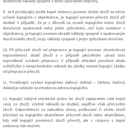
dodatečné náklady spojené s tímto způsobem dopravy.
9. Je-li prodávající podle kupní smlouvy povinen dodat zboží na místo
určené kupujícím v objednávce, je kupující povinen převzít zboží při
dodání. V případě, že je z důvodů na straně kupujícího nutno zboží
doručovat opakovaně nebo jiným způsobem, než bylo uvedeno v
objednávce, je kupující povinen uhradit náklady spojené s opakovaným
doručováním zboží, resp. náklady spojené s jiným způsobem doručení.
10. Při převzetí zboží od přepravce je kupující povinen zkontrolovat
neporušenost obalů zboží a v případě jakýchkoliv závad toto
neprodleně oznámit přepravci. V případě shledání porušení obalu
svědčícího o neoprávněném vniknutí do zásilky nemusí kupující zásilku
od přepravce převzít.
11. Prodávající vystaví kupujícímu daňový doklad – fakturu. Daňový
doklad je odeslán na emailovou adresu kupujícího.
12. Kupující nabývá vlastnické právo ke zboží zaplacením celé kupní
ceny za zboží, včetně nákladů na dodání, nejdříve však převzetím
zboží. Odpovědnost za nahodilou zkázu, poškození či ztrátu zboží
přechází na kupujícího okamžikem převzetí zboží nebo okamžikem,
kdy měl kupující povinnost zboží převzít, ale v rozporu s kupní
smlouvou tak neučinil.