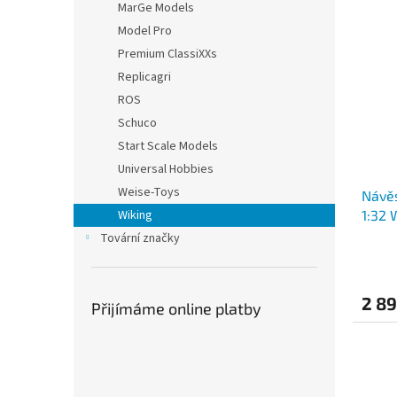
MarGe Models
Model Pro
Premium ClassiXXs
Replicagri
ROS
Schuco
Start Scale Models
Universal Hobbies
Weise-Toys
Návěs
1:32 
Wiking
Tovární značky
2 89
Přijímáme online platby