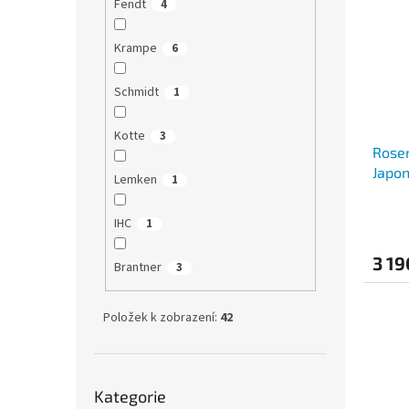
Fendt
4
Krampe
6
Schmidt
1
Kotte
3
Rosen
Japon
Lemken
1
IHC
1
3 19
Brantner
3
Položek k zobrazení:
42
Přeskočit
Kategorie
kategorie