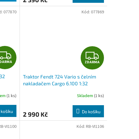
A
d:
077870
Kód:
077869
Z
Z
DARMA
ZDARMA
D
D
:32
Traktor Fendt 724 Vario s čelním
A
A
nakladačem Cargo 6.100 1:32
Wiking
R
R
dem
(1 ks)
Skladem
(1 ks)
M
M
 košíku
Do košíku
2 990 Kč
A
A
RB-VI1100
Kód:
RB-VI1106