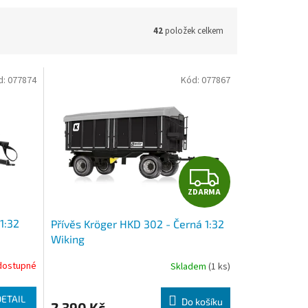
42
položek celkem
d:
077874
Kód:
077867
Z
ZDARMA
D
1:32
Přívěs Kröger HKD 302 - Černá 1:32
A
Wiking
R
dostupné
Skladem
(1 ks)
M
DETAIL
Do košíku
2 390 Kč