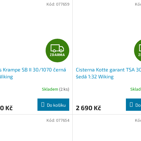
Kód:
077659
Kó
Z
ZDARMA
Z
D
 Krampe SB II 30/1070 černá
Cisterna Kotte garant TSA 3
A
Wiking
šedá 1:32 Wiking
R
Skladem
(2 ks)
Skla
M
Do košíku
Do
0 Kč
2 690 Kč
A
Kód:
077654
Kó