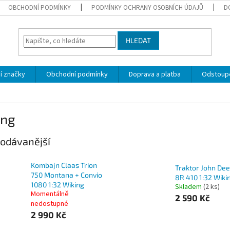
OBCHODNÍ PODMÍNKY
PODMÍNKY OCHRANY OSOBNÍCH ÚDAJŮ
D
HLEDAT
í značky
Obchodní podmínky
Doprava a platba
Odstoupe
ing
odávanější
Kombajn Claas Trion
Traktor John De
750 Montana + Convio
8R 410 1:32 Wiki
1080 1:32 Wiking
Skladem
(2 ks)
Momentálně
2 590 Kč
nedostupné
2 990 Kč