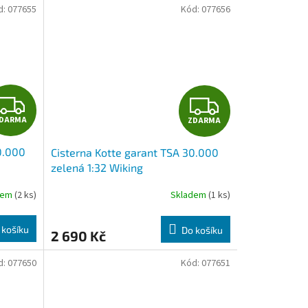
d:
077655
Kód:
077656
Z
Z
DARMA
ZDARMA
D
D
0.000
Cisterna Kotte garant TSA 30.000
A
A
zelená 1:32 Wiking
R
R
dem
(2 ks)
Skladem
(1 ks)
M
M
 košíku
Do košíku
2 690 Kč
A
A
d:
077650
Kód:
077651