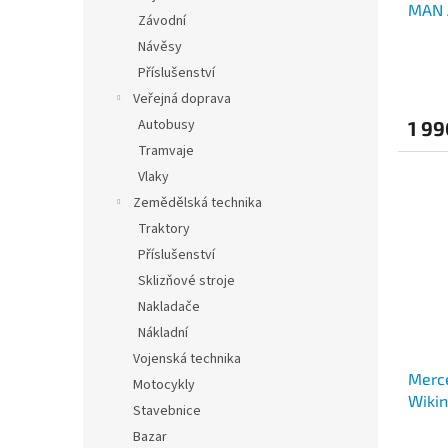
MAN A
Závodní
Návěsy
Příslušenství
Veřejná doprava
Autobusy
1 99
Tramvaje
Vlaky
Zemědělská technika
Traktory
Příslušenství
Sklizňové stroje
Nakladače
Nákladní
Vojenská technika
Merce
Motocykly
Wiki
Stavebnice
Bazar