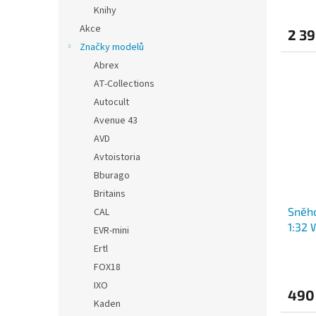
Knihy
Akce
2 39
Značky modelů
Abrex
AT-Collections
Autocult
Avenue 43
AVD
Avtoistoria
Bburago
Britains
Sněho
CAL
1:32 
EVR-mini
Ertl
FOX18
IXO
490
Kaden