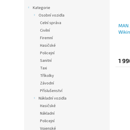
Kategorie
Osobní vozidla
Celní správa
MAN A
Civilní
Wiki
Firemní
Hasičské
Policejní
1 99
Sanitní
Taxi
Tříkolky
Závodní
Příslušenství
Nákladní vozidla
Hasičské
Nákladní
Policejní
Vojenské