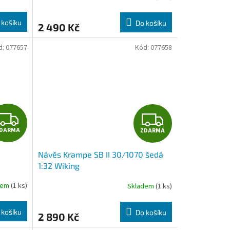
M
M
 košíku
Do košíku
2 490 Kč
A
A
d:
077657
Kód:
077658
Z
Z
DARMA
ZDARMA
D
D
Návěs Krampe SB II 30/1070 šedá
A
A
1:32 Wiking
R
R
dem
(1 ks)
Skladem
(1 ks)
M
M
 košíku
Do košíku
2 890 Kč
A
A