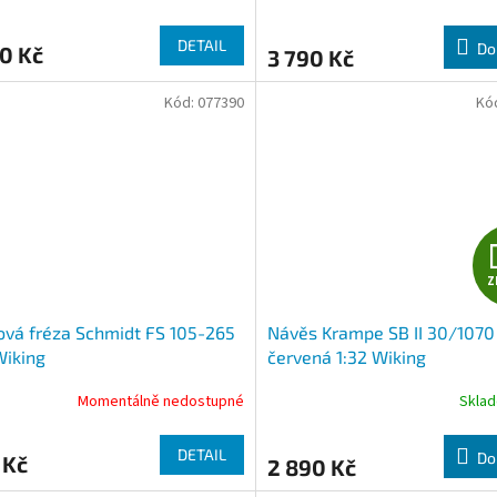
M
DETAIL
Do
0 Kč
3 790 Kč
A
Kód:
077390
Kó
Z
vá fréza Schmidt FS 105-265
Návěs Krampe SB II 30/1070
Wiking
červená 1:32 Wiking
Momentálně nedostupné
Skla
DETAIL
Do
 Kč
2 890 Kč