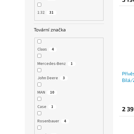
1:32
31
Tovární značka
Claas
4
Mercedes-Benz
1
Přívě
John Deere
3
Bílá/
MAN
10
Case
1
2 39
Rosenbauer
4