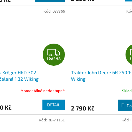
A
Kód:
077866
Kó
Z
ZDARMA
Z
D
s Kröger HKD 302 -
Traktor John Deere 6R 250 1
A
Zelená 1:32 Wiking
Wiking
R
Momentálně nedostupné
Skla
Průměrné
hodnocení
M
produktu
DETAIL
Do
0 Kč
2 790 Kč
je
A
5,0
z
Kód:
RB-VI1151
Kód:
5
hvězdiček.