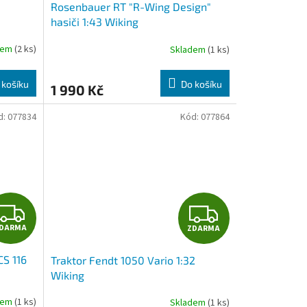
Rosenbauer RT "R-Wing Design"
hasiči 1:43 Wiking
dem
(2 ks)
Skladem
(1 ks)
 košíku
Do košíku
1 990 Kč
d:
077834
Kód:
077864
Z
Z
DARMA
ZDARMA
D
D
S 116
Traktor Fendt 1050 Vario 1:32
A
A
Wiking
R
R
dem
(1 ks)
Skladem
(1 ks)