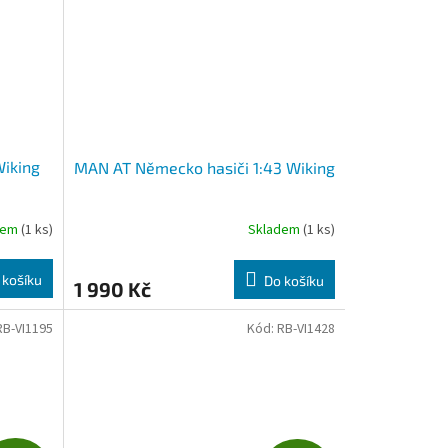
Wiking
MAN AT Německo hasiči 1:43 Wiking
dem
(1 ks)
Skladem
(1 ks)
 košíku
Do košíku
1 990 Kč
RB-VI1195
Kód:
RB-VI1428