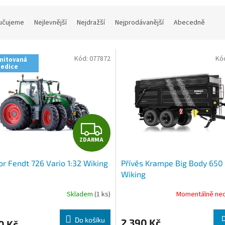
učujeme
Nejlevnější
Nejdražší
Nejprodávanější
Abecedně
Kód:
077872
Kó
mitovaná
edice
Z
ZDARMA
D
or Fendt 726 Vario 1:32 Wiking
Přívěs Krampe Big Body 650 
A
Wiking
R
Skladem
(1 ks)
Momentálně ne
M
Do košíku
2 390 Kč
0 Kč