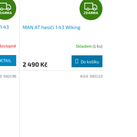
Z
Z
DARMA
ZDARMA
D
D
1:43
MAN AT hasiči 1:43 Wiking
A
A
R
R
dostupné
Skladem
(1 ks)
M
M
DETAIL
Do košíku
2 490 Kč
A
A
d:
043196
Kód:
043110