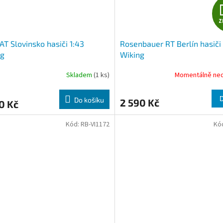
Z
T Slovinsko hasiči 1:43
Rosenbauer RT Berlín hasiči 
ng
Wiking
Skladem
(1 ks)
Momentálně ne
Do košíku
2 590 Kč
0 Kč
Kód:
RB-VI1172
Kó