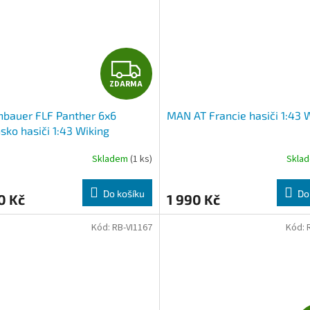
Z
ZDARMA
D
bauer FLF Panther 6x6
MAN AT Francie hasiči 1:43 
A
sko hasiči 1:43 Wiking
R
Skladem
(1 ks)
Skla
M
Do košíku
Do
0 Kč
1 990 Kč
A
Kód:
RB-VI1167
Kód: