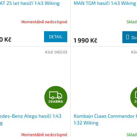
T 25 let hasiči 1:43 Wiking
MAN TGM hasiči 1:43 Wiking
Momentálně nedostupné
Skla
DETAIL
Do
0 Kč
1 990 Kč
Kód:
043103
Kó
Z
ZDARMA
Z
D
des-Benz Atego hasiči 1:43
Kombajn Claas Commandor C
A
ng
1:32 Wiking
R
Momentálně nedostupné
Skla