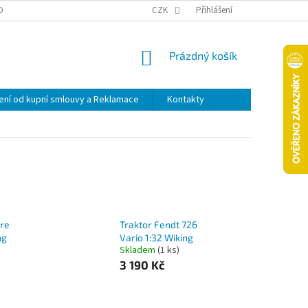
OPRAVA A PLATBA
ODSTOUPENÍ OD KUPNÍ SMLOUVY A REKLAMACE
CZK
Přihlášení
NÁKUPNÍ
Prázdný košík
KOŠÍK
ní od kupní smlouvy a Reklamace
Kontakty
ere
Traktor Fendt 726
ng
Vario 1:32 Wiking
Skladem
(1 ks)
3 190 Kč