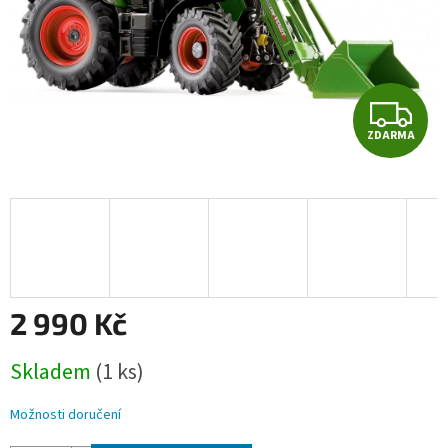
Z
ZDARMA
D
A
R
M
A
2 990 Kč
Měrná
Skladem
(1 ks)
cena:
Možnosti doručení