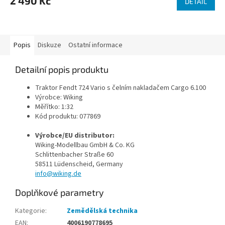
2 490 Kč
DETAIL
A
Popis
Diskuze
Ostatní informace
Detailní popis produktu
Traktor Fendt 724 Vario s čelním nakladačem Cargo 6.100
Výrobce: Wiking
Měřítko: 1:32
Kód produktu: 077869
Výrobce/EU distributor:
Wiking-Modellbau GmbH & Co. KG
Schlittenbacher Straße 60
58511 Lüdenscheid, Germany
info@wiking.de
Doplňkové parametry
Kategorie
:
Zemědělská technika
EAN
:
4006190778695