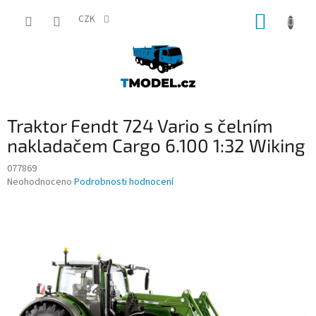
Přejít
NÁKUP
na
CZK
obsah
KOŠÍK
Traktor Fendt 724 Vario s čelním
nakladačem Cargo 6.100 1:32 Wiking
077869
Průměrné
Neohodnoceno
Podrobnosti hodnocení
hodnocení
produktu
je
0,0
z
5
hvězdiček.