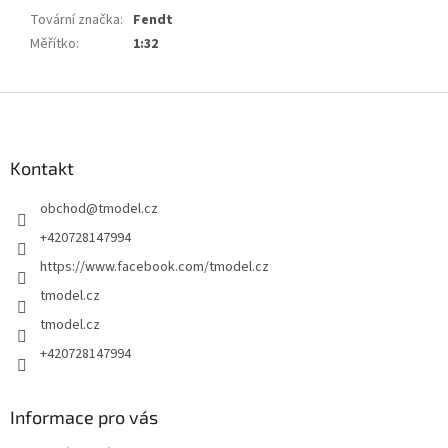
Tovární značka
:
Fendt
Měřítko
:
1:32
Z
á
p
a
Kontakt
t
obchod
@
tmodel.cz
í
+420728147994
https://www.facebook.com/tmodel.cz
tmodel.cz
tmodel.cz
+420728147994
Informace pro vás