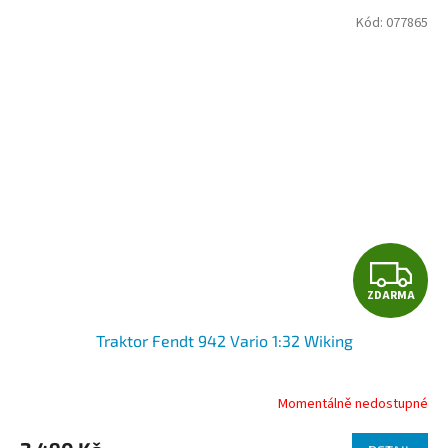
Kód:
077865
Z
ZDARMA
D
Traktor Fendt 942 Vario 1:32 Wiking
A
R
Momentálně nedostupné
M