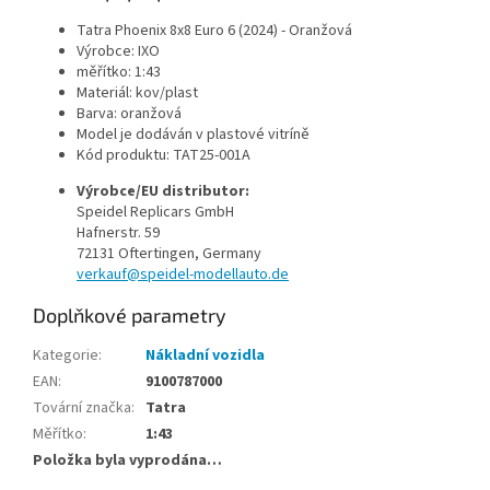
Tatra Phoenix 8x8 Euro 6 (2024) - Oranžová
Výrobce: IXO
měřítko: 1:43
Materiál: kov/plast
Barva: oranžová
Model je dodáván v plastové vitríně
Kód produktu: TAT25-001A
Výrobce/EU distributor:
Speidel Replicars GmbH
Hafnerstr. 59
72131 Oftertingen, Germany
verkauf@speidel-modellauto.de
Doplňkové parametry
Kategorie
:
Nákladní vozidla
EAN
:
9100787000
Tovární značka
:
Tatra
Měřítko
:
1:43
Položka byla vyprodána…