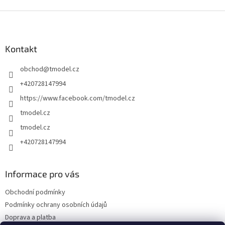
Z
á
p
a
Kontakt
t
obchod
@
tmodel.cz
í
+420728147994
https://www.facebook.com/tmodel.cz
tmodel.cz
tmodel.cz
+420728147994
Informace pro vás
Obchodní podmínky
Podmínky ochrany osobních údajů
Doprava a platba