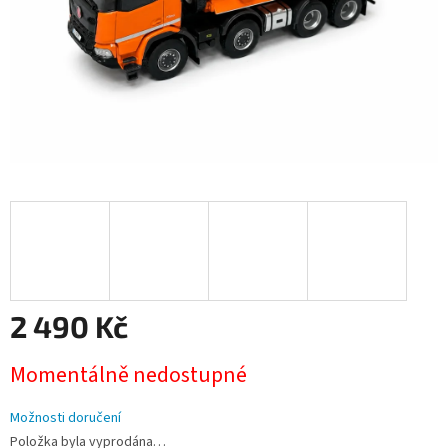
2 490 Kč
Měrná
Momentálně nedostupné
cena:
Možnosti doručení
Položka byla vyprodána…