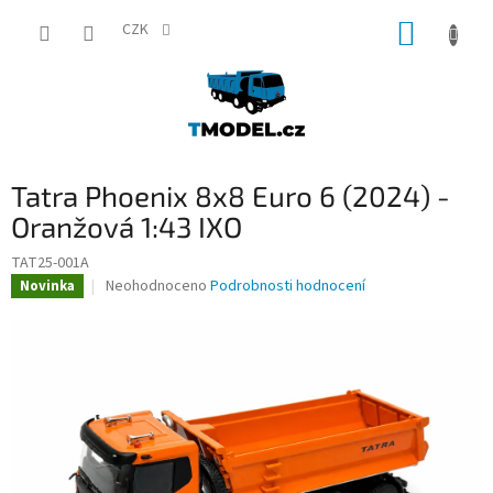
Přejít
NÁKUP
na
CZK
obsah
KOŠÍK
Tatra Phoenix 8x8 Euro 6 (2024) -
Oranžová 1:43 IXO
TAT25-001A
Průměrné
Neohodnoceno
Podrobnosti hodnocení
Novinka
hodnocení
produktu
je
0,0
z
5
hvězdiček.