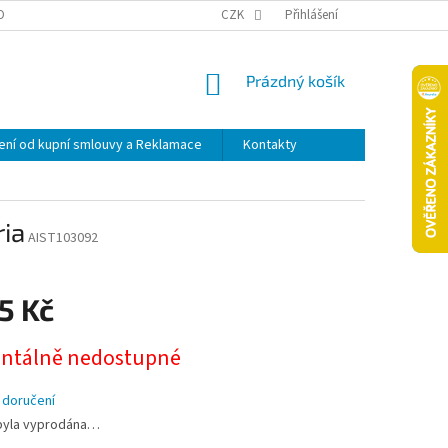
OPRAVA A PLATBA
ODSTOUPENÍ OD KUPNÍ SMLOUVY A REKLAMACE
CZK
Přihlášení
NÁKUPNÍ
Prázdný košík
KOŠÍK
ní od kupní smlouvy a Reklamace
Kontakty
ria
AIST103092
5 Kč
tálně nedostupné
 doručení
byla vyprodána…