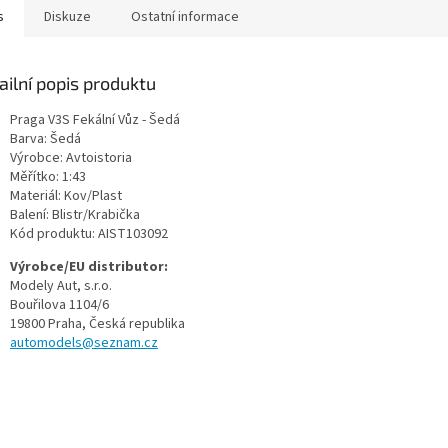
s
Diskuze
Ostatní informace
ailní popis produktu
Praga V3S Fekální Vůz - Šedá
Barva: Šedá
Výrobce: Avtoistoria
Měřítko: 1:43
Materiál: Kov/Plast
Balení: Blistr/Krabička
Kód produktu: AIST
103092
Výrobce/EU distributor:
Modely Aut, s.r.o.
Bouřilova 1104/6
19800 Praha
, Česká republika
automodels@seznam.cz