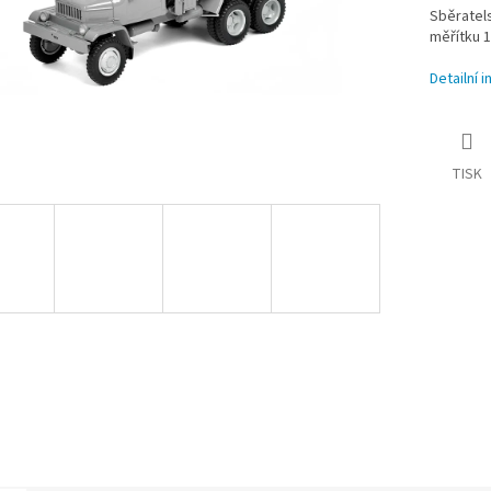
Sběratels
měřítku 1
Detailní 
TISK