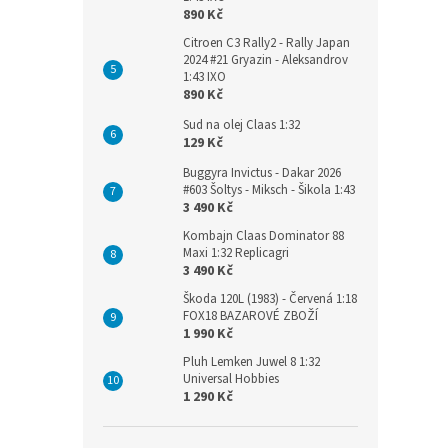
890 Kč
Citroen C3 Rally2 - Rally Japan
2024 #21 Gryazin - Aleksandrov
1:43 IXO
890 Kč
Sud na olej Claas 1:32
129 Kč
Buggyra Invictus - Dakar 2026
#603 Šoltys - Miksch - Šikola 1:43
3 490 Kč
Kombajn Claas Dominator 88
Maxi 1:32 Replicagri
3 490 Kč
Škoda 120L (1983) - Červená 1:18
FOX18 BAZAROVÉ ZBOŽÍ
1 990 Kč
Pluh Lemken Juwel 8 1:32
Universal Hobbies
1 290 Kč