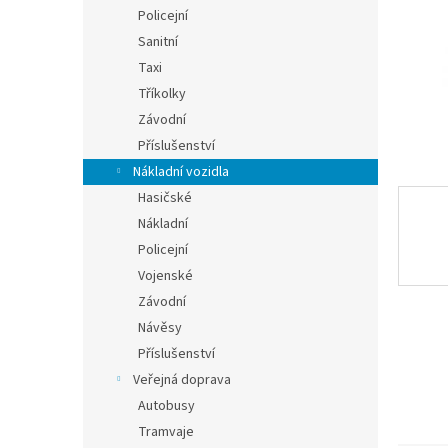
n
Policejní
e
Sanitní
l
Taxi
Tříkolky
Závodní
Příslušenství
Nákladní vozidla
Hasičské
Nákladní
Policejní
Vojenské
Závodní
Návěsy
Příslušenství
Veřejná doprava
Autobusy
Tramvaje