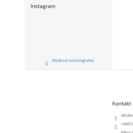
Instagram
Sledovat na Instagramu
Z
á
p
a
t
Kontakt
í
obcho
+4207
https: