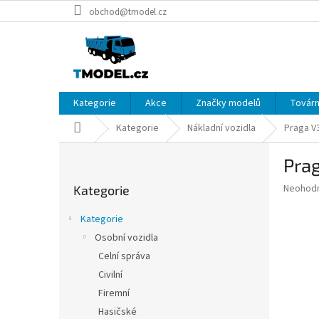
Přejít
obchod@tmodel.cz
na
obsah
Kategorie
Akce
Značky modelů
Továrn
Domů
Kategorie
Nákladní vozidla
Praga V3
P
Prag
o
Přeskočit
s
Průměr
Neohod
Kategorie
kategorie
t
hodnoce
r
produkt
Kategorie
a
je
Osobní vozidla
0,0
n
z
Celní správa
n
5
í
Civilní
hvězdič
p
Firemní
a
Hasičské