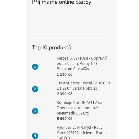
Přijímáme online platby
Top 10 produktů
Karosa B732 (1983) - Dopravní
podnik hl. m. Prahy 1:43
Premium ClassiXXs
1 190 Kč
Traktor Zetor Crystal 12045 GEN
1 1:32 Universal Hobbies
2 390 Kč
Kombajn Case IH AF11 Axial
Flow s dvojitou montáží
pneumatik 1:32 Ertl
5 990 Kč
Hyundai i20 N Rally2 - Rally
Ypres 2024 #2 Lefebvre - Portier
1:43 IXO