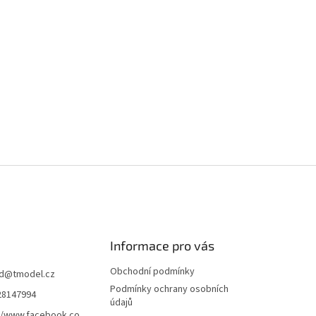
Informace pro vás
Obchodní podmínky
d
@
tmodel.cz
Podmínky ochrany osobních
28147994
údajů
//www.facebook.co