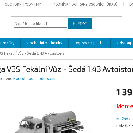
OBCHODNÍ PODMÍNKY
PODMÍNKY OCHRANY OSOBNÍCH ÚDAJŮ
D
HLEDAT
í značky
Obchodní podmínky
Doprava a platba
Odstoupe
S Fekální Vůz - Šedá 1:43 Avtoistoria
a V3S Fekální Vůz - Šedá 1:43 Avtoisto
né
noceno
Podrobnosti hodnocení
ní
1 39
u
Měrná
Momen
cena:
ek.
Možnosti
Položka 