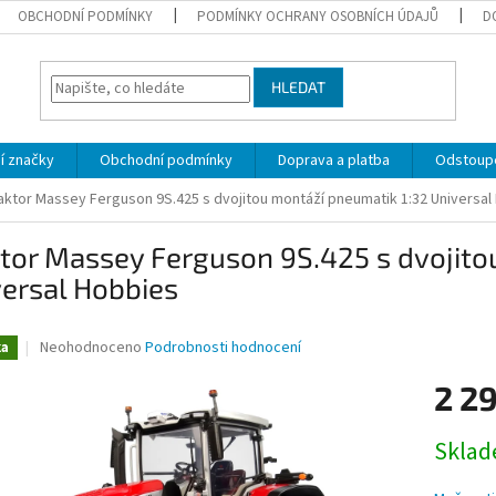
OBCHODNÍ PODMÍNKY
PODMÍNKY OCHRANY OSOBNÍCH ÚDAJŮ
D
HLEDAT
í značky
Obchodní podmínky
Doprava a platba
Odstoupe
aktor Massey Ferguson 9S.425 s dvojitou montáží pneumatik 1:32 Universal
tor Massey Ferguson 9S.425 s dvojito
ersal Hobbies
Průměrné
Neohodnoceno
Podrobnosti hodnocení
ka
hodnocení
produktu
2 2
je
0,0
Měrná
Skla
z
cena:
5
hvězdiček.