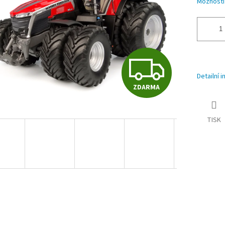
Možnosti
Z
Detailní 
ZDARMA
D
TISK
A
R
M