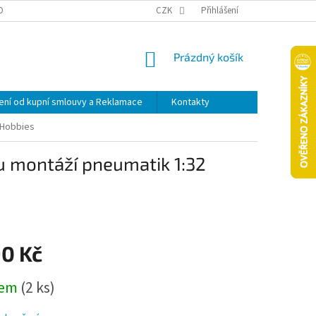
OPRAVA A PLATBA
ODSTOUPENÍ OD KUPNÍ SMLOUVY A REKLAMACE
CZK
Přihlášení
NÁKUPNÍ
Prázdný košík
KOŠÍK
ní od kupní smlouvy a Reklamace
Kontakty
 Hobbies
u montáží pneumatik 1:32
90 Kč
dem
(2 ks)