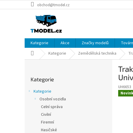
Přejít
obchod@tmodel.cz
na
obsah
Kategorie
Akce
Značky modelů
Továrn
Domů
Kategorie
Zemědělská technika
Tr
P
Trak
o
Přeskočit
s
Univ
Kategorie
kategorie
t
UH6653
r
Kategorie
Novin
a
Osobní vozidla
n
Celní správa
n
í
Civilní
p
Firemní
a
Hasičské