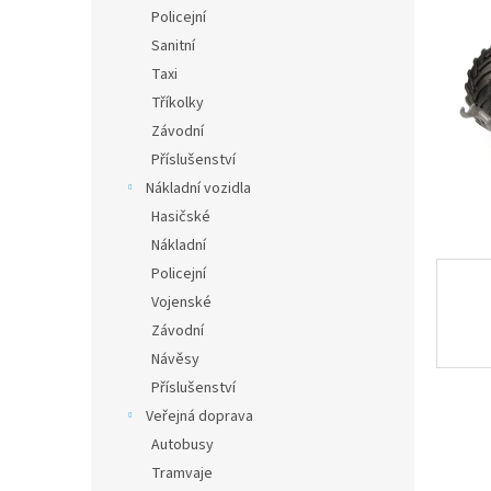
n
Policejní
e
Sanitní
l
Taxi
Tříkolky
Závodní
Příslušenství
Nákladní vozidla
Hasičské
Nákladní
Policejní
Vojenské
Závodní
Návěsy
Příslušenství
Veřejná doprava
Autobusy
Tramvaje