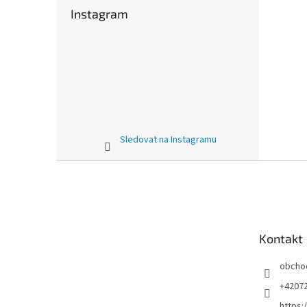
Instagram
Sledovat na Instagramu
Z
á
p
a
t
Kontakt
í
obcho
+4207
https: