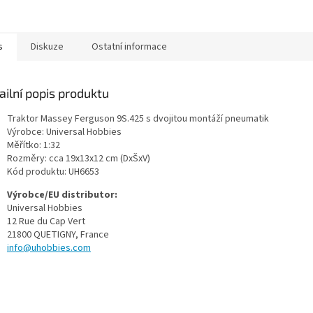
A
s
Diskuze
Ostatní informace
ailní popis produktu
Traktor Massey Ferguson 9S.425 s dvojitou montáží pneumatik
Výrobce: Universal Hobbies
Měřítko: 1:32
Rozměry: cca 19x13x12 cm (DxŠxV)
Kód produktu:
UH6653
Výrobce/EU distributor:
Universal Hobbies
12 Rue du Cap Vert
21800 QUETIGNY, France
info@uhobbies.com