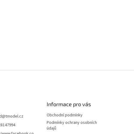
Informace pro vás
Obchodní podmínky
d
@
tmodel.cz
Podmínky ochrany osobních
28147994
údajů
//www.facebook.co