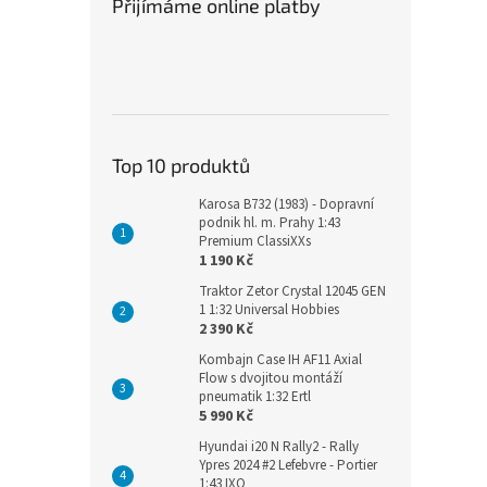
Přijímáme online platby
Top 10 produktů
Karosa B732 (1983) - Dopravní
podnik hl. m. Prahy 1:43
Premium ClassiXXs
1 190 Kč
Traktor Zetor Crystal 12045 GEN
1 1:32 Universal Hobbies
2 390 Kč
Kombajn Case IH AF11 Axial
Flow s dvojitou montáží
pneumatik 1:32 Ertl
5 990 Kč
Hyundai i20 N Rally2 - Rally
Ypres 2024 #2 Lefebvre - Portier
1:43 IXO