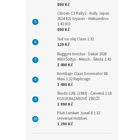
890 Kč
Citroen C3 Rally2 - Rally Japan
2024 #21 Gryazin - Aleksandrov
1:43 IXO
890 Kč
Sud na olej Claas 1:32
129 Kč
Buggyra Invictus - Dakar 2026
#603 Šoltys - Miksch - Šikola 1:43
3 490 Kč
Kombajn Claas Dominator 88
Maxi 1:32 Replicagri
3 490 Kč
Škoda 120L (1983) - Červená 1:18
FOX18 BAZAROVÉ ZBOŽÍ
1 990 Kč
Pluh Lemken Juwel 8 1:32
Universal Hobbies
1 290 Kč