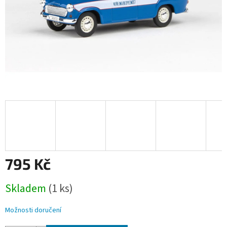
795 Kč
Měrná
Skladem
(1 ks)
cena:
Možnosti doručení