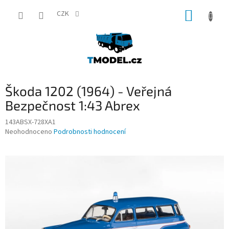
Přejít
NÁKUP
na
CZK
obsah
KOŠÍK
Škoda 1202 (1964) - Veřejná
Bezpečnost 1:43 Abrex
143ABSX-728XA1
Průměrné
Neohodnoceno
Podrobnosti hodnocení
hodnocení
produktu
je
0,0
z
5
hvězdiček.