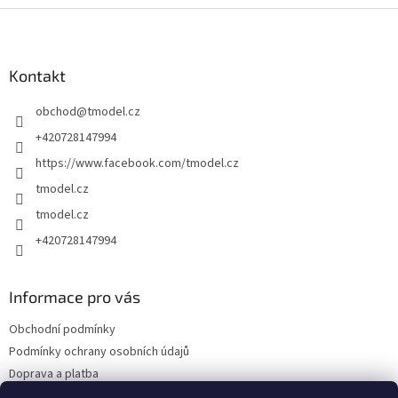
Z
á
p
a
Kontakt
t
obchod
@
tmodel.cz
í
+420728147994
https://www.facebook.com/tmodel.cz
tmodel.cz
tmodel.cz
+420728147994
Informace pro vás
Obchodní podmínky
Podmínky ochrany osobních údajů
Doprava a platba
Odstoupení od kupní smlouvy a Reklamace