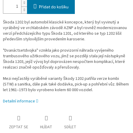
Přidat do košíku
Škoda 1202 byl automobil klasické koncepce, který byl vyvinutý a
vyráběný ve vrchlabském závodě AZNP a byl rovněž modernizovanou
verzí předcházejícího typu Škoda 1201, od kterého se typ 1202 lišil
především stylovějším provedením karoserie.
"Dvanáctsetdvojka" vznikla jako provizorní náhrada vyvíjeného
trambusového užitkového vozu, jímž se později stala její nástupkyně
Škoda 1203, jejíž vývoj byl doprovázen nespočtem komplikací, které
realizaci značně opožďovaly a přerušovaly.
Mezi nejčastěji vyráběné varianty Škody 1202 patřila verze kombi
(STW) a sanitka, dále pak také dodávka, pick-up a pohřební vůz. Během
let 1961–1973 bylo vyrobeno kolem 60 000 vozidel.
Detailní informace
ZEPTAT SE
HLÍDAT
SDÍLET