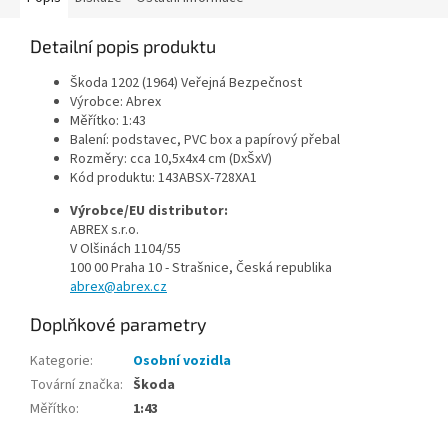
Detailní popis produktu
Škoda 1202 (1964) Veřejná Bezpečnost
Výrobce: Abrex
Měřítko: 1:43
Balení: podstavec, PVC box a papírový přebal
Rozměry: cca 10,5x4x4 cm (DxŠxV)
Kód produktu: 143ABSX-728XA1
Výrobce/EU distributor:
ABREX s.r.o.
V Olšinách 1104/55
100 00 Praha 10 - Strašnice, Česká republika
abrex@abrex.cz
Doplňkové parametry
Kategorie
:
Osobní vozidla
Tovární značka
:
Škoda
Měřítko
:
1:43