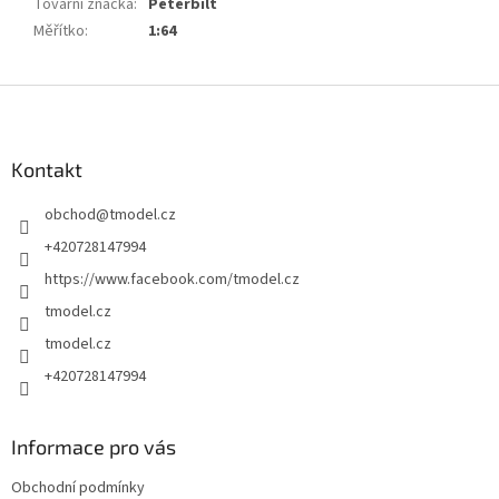
Tovární značka
:
Peterbilt
Měřítko
:
1:64
Z
á
p
a
Kontakt
t
obchod
@
tmodel.cz
í
+420728147994
https://www.facebook.com/tmodel.cz
tmodel.cz
tmodel.cz
+420728147994
Informace pro vás
Obchodní podmínky