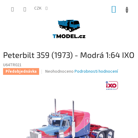
Přejít
NÁKUP
na
CZK
obsah
KOŠÍK
Peterbilt 359 (1973) - Modrá 1:64 IXO
U64TR021
Průměrné
Neohodnoceno
Podrobnosti hodnocení
Předobjednávka
hodnocení
produktu
je
0,0
z
5
hvězdiček.