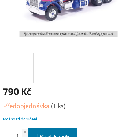
790 Kč
Měrná
Předobjednávka
(1 ks)
cena:
Možnosti doručení
Přidat do košíku