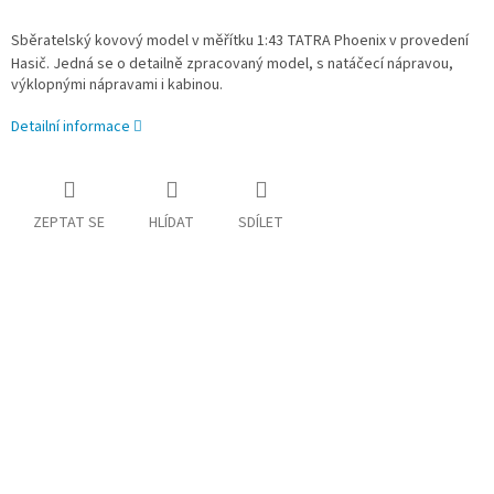
Sběratelský kovový model v měřítku 1:43 TATRA Phoenix v provedení
Hasič. Jedná se o detailně zpracovaný model, s natáčecí nápravou,
výklopnými nápravami i kabinou.
Detailní informace
ZEPTAT SE
HLÍDAT
SDÍLET