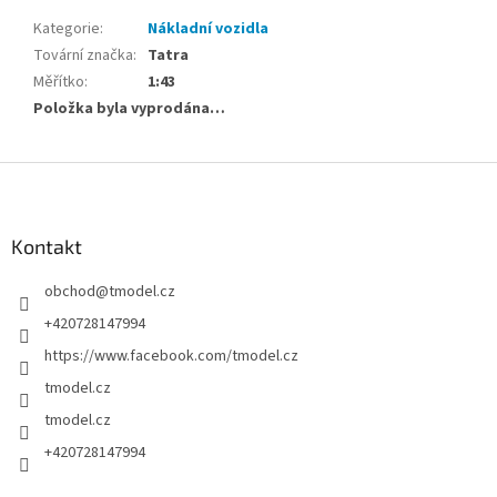
Kategorie
:
Nákladní vozidla
Tovární značka
:
Tatra
Měřítko
:
1:43
Položka byla vyprodána…
Z
á
p
a
Kontakt
t
obchod
@
tmodel.cz
í
+420728147994
https://www.facebook.com/tmodel.cz
tmodel.cz
tmodel.cz
+420728147994