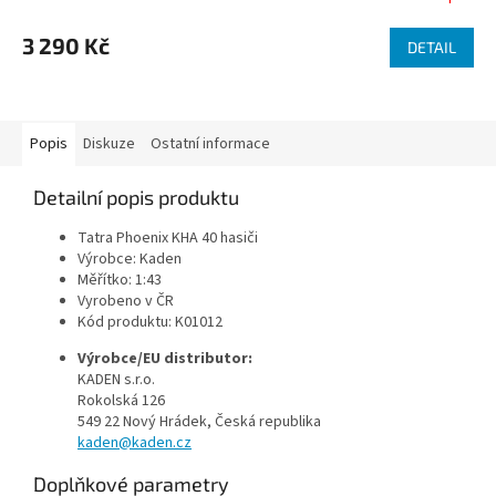
M
3 290 Kč
DETAIL
A
Popis
Diskuze
Ostatní informace
Detailní popis produktu
Tatra Phoenix KHA 40 hasiči
Výrobce: Kaden
Měřítko: 1:43
Vyrobeno v ČR
Kód produktu: K01012
Výrobce/EU distributor:
KADEN s.r.o.
Rokolská 126
549 22 Nový Hrádek, Česká republika
kaden@kaden.cz
Doplňkové parametry