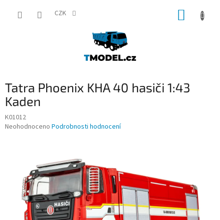
Přejít
NÁKUP
na
CZK
obsah
KOŠÍK
Tatra Phoenix KHA 40 hasiči 1:43
Kaden
K01012
Průměrné
Neohodnoceno
Podrobnosti hodnocení
hodnocení
produktu
je
0,0
z
5
hvězdiček.