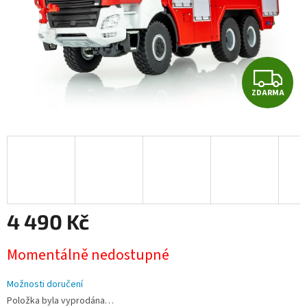
Z
ZDARMA
D
A
R
M
A
4 490 Kč
Měrná
Momentálně nedostupné
cena:
Možnosti doručení
Položka byla vyprodána…