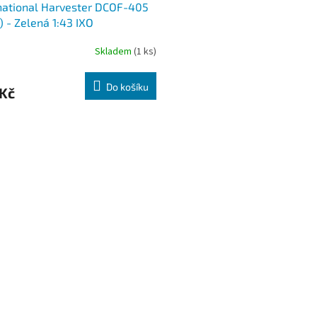
national Harvester DCOF-405
) - Zelená 1:43 IXO
Skladem
(1 ks)
Do košíku
 Kč
O
v
l
á
d
a
c
í
p
r
v
k
y
v
ý