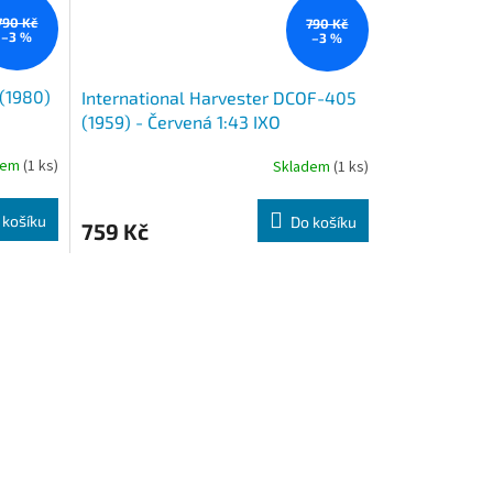
790 Kč
790 Kč
–3 %
–3 %
 (1980)
International Harvester DCOF-405
(1959) - Červená 1:43 IXO
dem
(1 ks)
Skladem
(1 ks)
 košíku
Do košíku
759 Kč