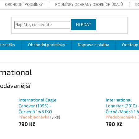
OBCHODNÍ PODMÍNKY
PODMÍNKY OCHRANY OSOBNÍCH ÚDAJŮ
D
HLEDAT
í značky
Obchodní podmínky
Doprava a platba
Odstoupe
rnational
odávanější
International Eagle
International
Cabover (1995) -
Lonestar (2010) 
Červená 1:43 IXO
Černá/Modrá 1:6
Předobjednávka
(3 ks)
Předobjednávka
790 Kč
790 Kč