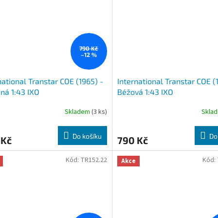
790 Kč
–12 %
national Transtar COE (1965) -
International Transtar COE (
ná 1:43 IXO
Béžová 1:43 IXO
Skladem
(3 ks)
Skla
Do košíku
Do
 Kč
790 Kč
Kód:
TR152.22
Kód:
Akce