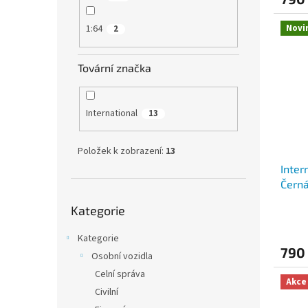
Novi
1:64
2
Tovární značka
International
13
Položek k zobrazení:
13
Inter
Černá
Přeskočit
Kategorie
kategorie
Kategorie
790
Osobní vozidla
Celní správa
Akce
Civilní