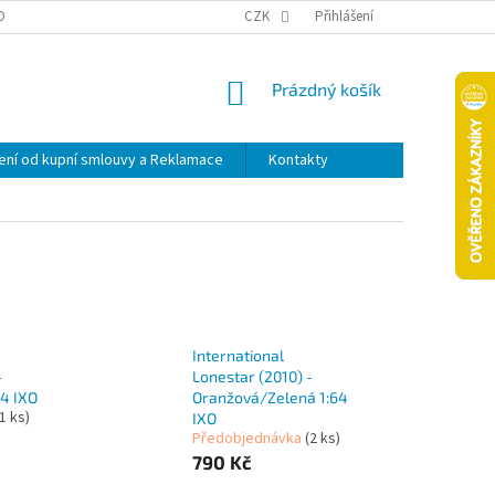
OPRAVA A PLATBA
ODSTOUPENÍ OD KUPNÍ SMLOUVY A REKLAMACE
CZK
Přihlášení
NÁKUPNÍ
Prázdný košík
KOŠÍK
ní od kupní smlouvy a Reklamace
Kontakty
International
-
Lonestar (2010) -
4 IXO
Oranžová/Zelená 1:64
(1 ks)
IXO
Předobjednávka
(2 ks)
790 Kč