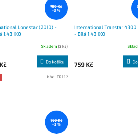
790 Kč
–3 %
national Lonestar (2010) -
International Transtar 4300
 1:43 IXO
- Bílá 1:43 IXO
Skladem
(3 ks)
Skla
Do košíku
Do
 Kč
759 Kč
Kód:
TR112
790 Kč
–3 %