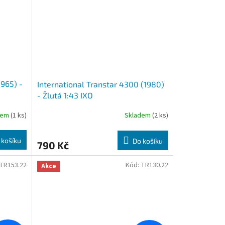
1965) -
International Transtar 4300 (1980)
- Žlutá 1:43 IXO
dem
(1 ks)
Skladem
(2 ks)
 košíku
Do košíku
790 Kč
TR153.22
Kód:
TR130.22
Akce