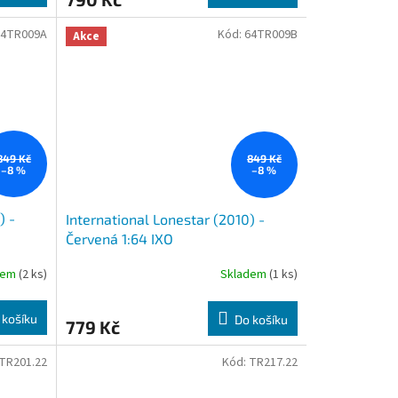
64TR009A
Kód:
64TR009B
Akce
849 Kč
849 Kč
–8 %
–8 %
) -
International Lonestar (2010) -
Červená 1:64 IXO
dem
(2 ks)
Skladem
(1 ks)
 košíku
Do košíku
779 Kč
TR201.22
Kód:
TR217.22