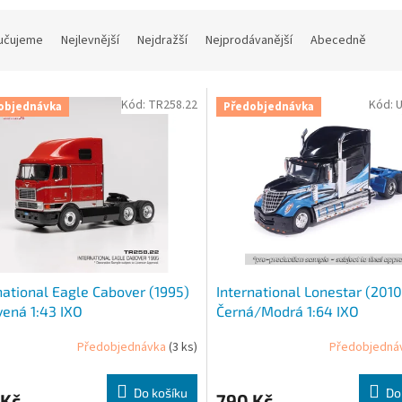
učujeme
Nejlevnější
Nejdražší
Nejprodávanější
Abecedně
Kód:
TR258.22
Kód:
objednávka
Předobjednávka
national Eagle Cabover (1995)
International Lonestar (2010
vená 1:43 IXO
Černá/Modrá 1:64 IXO
Předobjednávka
(3 ks)
Předobjedná
Do košíku
Do
 Kč
790 Kč