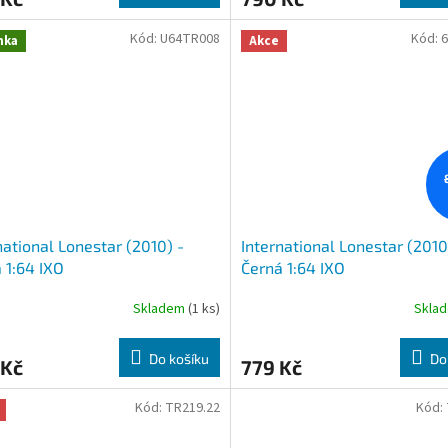
Kód:
U64TR008
Kód:
nka
Akce
national Lonestar (2010) -
International Lonestar (2010
 1:64 IXO
Černá 1:64 IXO
Skladem
(1 ks)
Skla
Do košíku
Do
 Kč
779 Kč
Kód:
TR219.22
Kód: