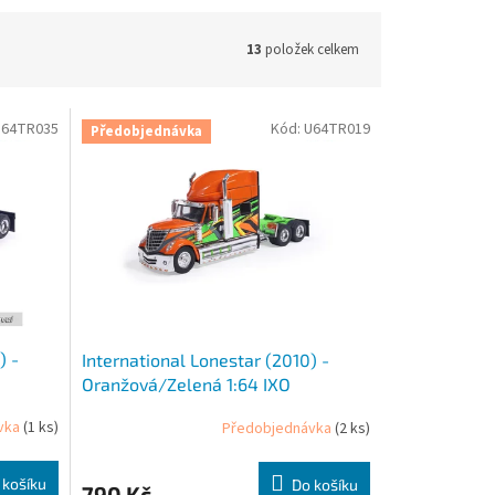
13
položek celkem
U64TR035
Kód:
U64TR019
Předobjednávka
) -
International Lonestar (2010) -
Oranžová/Zelená 1:64 IXO
vka
(1 ks)
Předobjednávka
(2 ks)
 košíku
Do košíku
790 Kč