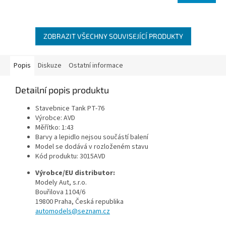
ZOBRAZIT VŠECHNY SOUVISEJÍCÍ PRODUKTY
Popis
Diskuze
Ostatní informace
Detailní popis produktu
Stavebnice Tank
PT-76
Výrobce: AVD
Měřítko: 1:43
Barvy a lepidlo nejsou součástí balení
Model se dodává v rozloženém stavu
Kód produktu:
3015AVD
Výrobce/EU distributor:
Modely Aut, s.r.o.
Bouřilova 1104/6
19800 Praha
, Česká republika
automodels@seznam.cz