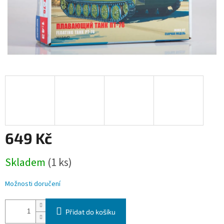
649 Kč
Měrná
Skladem
(1 ks)
cena:
Možnosti doručení
Přidat do košíku