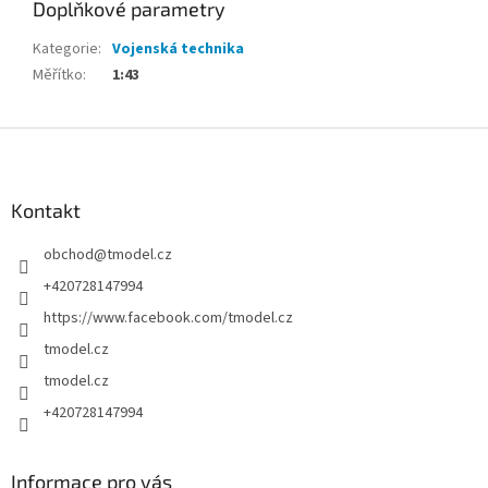
Doplňkové parametry
Kategorie
:
Vojenská technika
Měřítko
:
1:43
Z
á
p
a
Kontakt
t
obchod
@
tmodel.cz
í
+420728147994
https://www.facebook.com/tmodel.cz
tmodel.cz
tmodel.cz
+420728147994
Informace pro vás