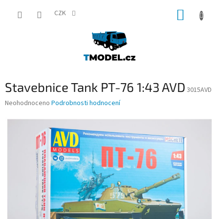
Přejít
NÁKUP
na
CZK
obsah
KOŠÍK
Stavebnice Tank PT-76 1:43 AVD
3015AVD
Průměrné
Neohodnoceno
Podrobnosti hodnocení
hodnocení
produktu
je
0,0
z
5
hvězdiček.