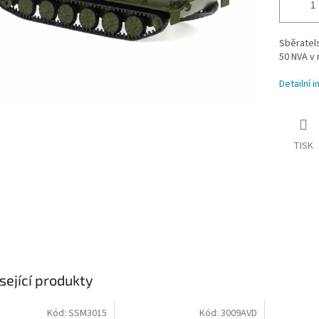
Sběratel
50 NVA
v 
Detailní 
TISK
sející produkty
Kód:
SSM3015
Kód:
3009AVD