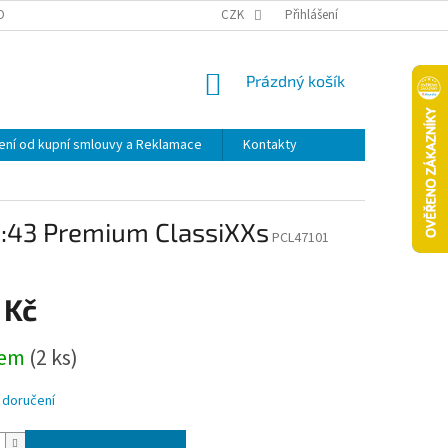
OPRAVA A PLATBA
ODSTOUPENÍ OD KUPNÍ SMLOUVY A REKLAMACE
CZK
Přihlášení
NÁKUPNÍ
Prázdný košík
KOŠÍK
ní od kupní smlouvy a Reklamace
Kontakty
1:43 Premium ClassiXXs
PCL47101
 Kč
dem
(2 ks)
 doručení