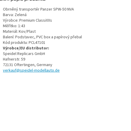
Obrněný transportér Panzer SPW-50 NVA
Barva: Zelená
Výrobce: Premium ClassiXXs
Měřítko: 1:43
Materiál: Kov/Plast
Balení: Podstavec, PVC box a papírový přebal
Kód produktu: PCL47101
Výrobce/EU distributor:
Speidel Replicars GmbH
Hafnerstr. 59
72131 Oftertingen, Germany
verkauf@speidel-modellauto.de