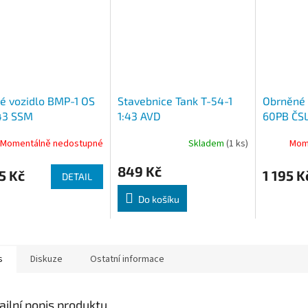
é vozidlo BMP-1 OS
Stavebnice Tank T-54-1
Obrněné 
43 SSM
1:43 AVD
60PB ČSL
Momentálně nedostupné
Skladem
(1 ks)
Mom
849 Kč
5 Kč
1 195 K
DETAIL
Do košíku
s
Diskuze
Ostatní informace
ailní popis produktu