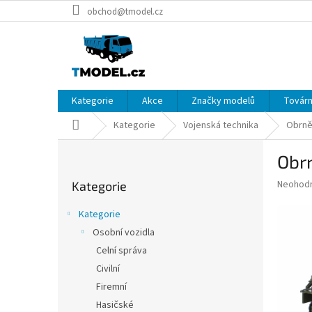
Přejít
obchod@tmodel.cz
na
obsah
Kategorie
Akce
Značky modelů
Továrn
Domů
Kategorie
Vojenská technika
Obrně
P
Obr
o
Přeskočit
s
Průměr
Neohod
Kategorie
kategorie
t
hodnoce
r
produkt
Kategorie
a
je
Osobní vozidla
0,0
n
z
Celní správa
n
5
í
Civilní
hvězdič
p
Firemní
a
Hasičské