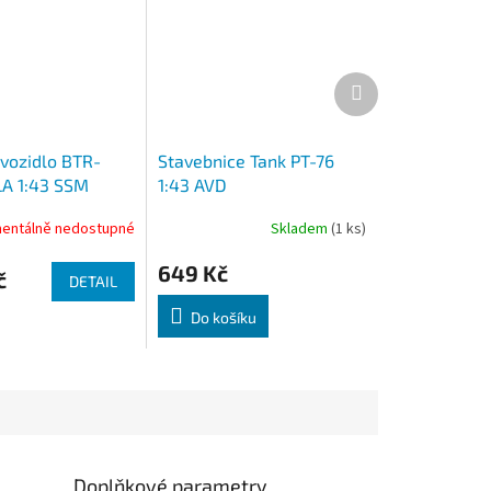
Další
produkt
vozidlo BTR-
Stavebnice Tank PT-76
A 1:43 SSM
1:43 AVD
entálně nedostupné
Skladem
(1 ks)
649 Kč
č
DETAIL
Do košíku
Doplňkové parametry