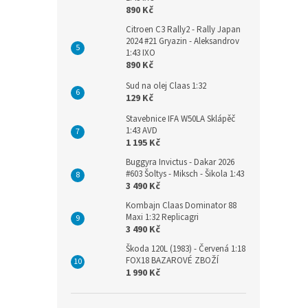
890 Kč
Citroen C3 Rally2 - Rally Japan
2024 #21 Gryazin - Aleksandrov
1:43 IXO
890 Kč
Sud na olej Claas 1:32
129 Kč
Stavebnice IFA W50LA Sklápěč
1:43 AVD
1 195 Kč
Buggyra Invictus - Dakar 2026
#603 Šoltys - Miksch - Šikola 1:43
3 490 Kč
Kombajn Claas Dominator 88
Maxi 1:32 Replicagri
3 490 Kč
Škoda 120L (1983) - Červená 1:18
FOX18 BAZAROVÉ ZBOŽÍ
1 990 Kč