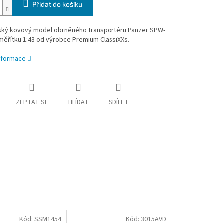
Přidat do košíku
ský kovový model obrněného transportéru Panzer SPW-
měřítku 1:43 od výrobce Premium ClassiXXs.
informace
ZEPTAT SE
HLÍDAT
SDÍLET
Kód:
SSM1454
Kód:
3015AVD