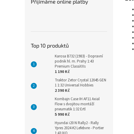
Přijímáme online platby
Top 10 produktů
Karosa B732 (1983) - Dopravní
podnik hl. m. Prahy 1:43
Premium ClassiXXs
1 190 Kč
Traktor Zetor Crystal 12045 GEN
1 1:32 Universal Hobbies
2 390 Kč
Kombajn Case IH AF11 Axial
Flow s dvojitou montáží
pneumatik 1:32 Ertl
5 990 Kč
Hyundai i20 N Rally2 - Rally
Ypres 2024 #2 Lefebvre - Portier
1:43 IXO