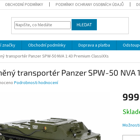
OBCHODNÍ PODMÍNKY
PODMÍNKY OCHRANY OSOBNÍCH ÚDAJŮ
D
HLEDAT
í značky
Obchodní podmínky
Doprava a platba
Odstoupe
ný transportér Panzer SPW-50 NVA 1:43 Premium ClassiXXs
něný transportér Panzer SPW-50 NVA 
né
noceno
Podrobnosti hodnocení
ní
999
u
Měrná
Skla
cena:
ek.
Možnosti