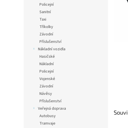
n
Policejní
e
Sanitní
l
Taxi
Tříkolky
Závodní
Příslušenství
Nákladní vozidla
Hasičské
Nákladní
Policejní
Vojenské
Závodní
Návěsy
Příslušenství
Veřejná doprava
Souvi
Autobusy
Tramvaje