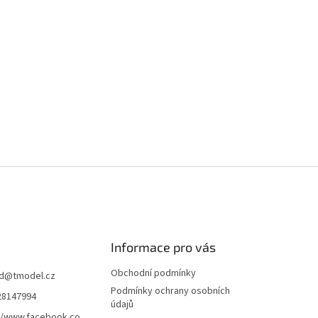
Informace pro vás
Obchodní podmínky
d
@
tmodel.cz
Podmínky ochrany osobních
28147994
údajů
//www.facebook.co