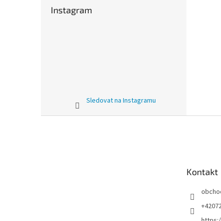
Instagram
Sledovat na Instagramu
Z
á
p
a
t
Kontakt
í
obcho
+4207
https: