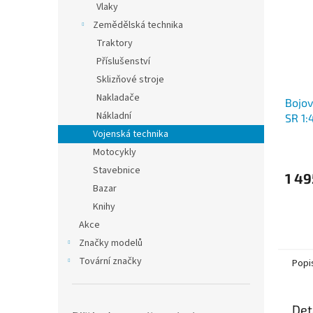
Vlaky
Zemědělská technika
Traktory
Příslušenství
Sklizňové stroje
Nakladače
Bojov
Nákladní
SR 1:
Vojenská technika
Motocykly
Stavebnice
1 49
Bazar
Knihy
Akce
Značky modelů
Tovární značky
Popi
Det