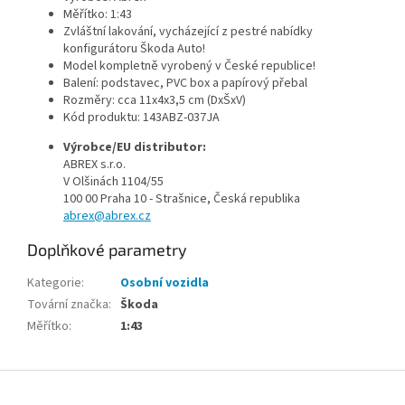
Měřítko: 1:43
Zvláštní lakování, vycházející z pestré nabídky
konfigurátoru Škoda Auto!
Model kompletně vyrobený v České republice!
Balení: podstavec, PVC box a papírový přebal
Rozměry: cca 11x4x3,5 cm (DxŠxV)
Kód produktu:
143ABZ-037JA
Výrobce/EU distributor:
ABREX s.r.o.
V Olšinách 1104/55
100 00 Praha 10 - Strašnice, Česká republika
abrex@abrex.cz
Doplňkové parametry
Kategorie
:
Osobní vozidla
Tovární značka
:
Škoda
Měřítko
:
1:43
Z
á