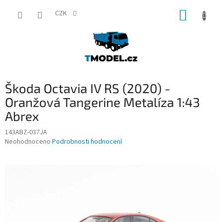
Přejít
NÁKUP
na
CZK
obsah
KOŠÍK
Škoda Octavia IV RS (2020) -
Oranžová Tangerine Metalíza 1:43
Abrex
143ABZ-037JA
Průměrné
Neohodnoceno
Podrobnosti hodnocení
hodnocení
produktu
je
0,0
z
5
hvězdiček.