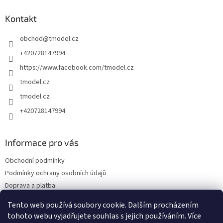
p
a
Kontakt
t
obchod
@
tmodel.cz
í
+420728147994
https://www.facebook.com/tmodel.cz
tmodel.cz
tmodel.cz
+420728147994
Informace pro vás
Obchodní podmínky
Podmínky ochrany osobních údajů
Doprava a platba
Odstoupení od kupní smlouvy a Reklamace
Tento web používá soubory cookie. Dalším procházením
Kontakty
tohoto webu vyjadřujete souhlas s jejich používáním. Více