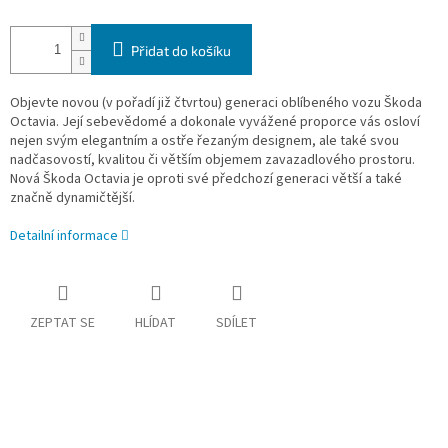
Přidat do košíku
Objevte novou (v pořadí již čtvrtou) generaci oblíbeného vozu Škoda
Octavia. Její sebevědomé a dokonale vyvážené proporce vás osloví
nejen svým elegantním a ostře řezaným designem, ale také svou
nadčasovostí, kvalitou či větším objemem zavazadlového prostoru.
Nová Škoda Octavia je oproti své předchozí generaci větší a také
značně dynamičtější.
Detailní informace
ZEPTAT SE
HLÍDAT
SDÍLET