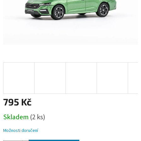
795 Kč
Měrná
Skladem
(2 ks)
cena:
Možnosti doručení