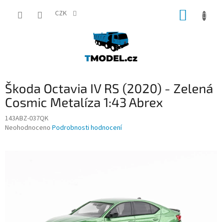
Přejít
NÁKUP
na
CZK
obsah
KOŠÍK
Škoda Octavia IV RS (2020) - Zelená
Cosmic Metalíza 1:43 Abrex
143ABZ-037QK
Průměrné
Neohodnoceno
Podrobnosti hodnocení
hodnocení
produktu
je
0,0
z
5
hvězdiček.