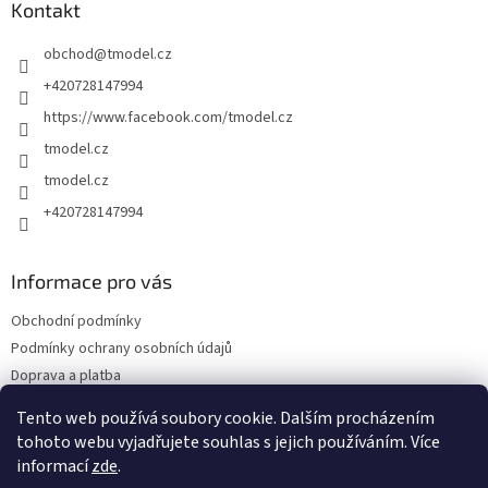
a
Kontakt
t
obchod
@
tmodel.cz
í
+420728147994
https://www.facebook.com/tmodel.cz
tmodel.cz
tmodel.cz
+420728147994
Informace pro vás
Obchodní podmínky
Podmínky ochrany osobních údajů
Doprava a platba
Odstoupení od kupní smlouvy a Reklamace
Tento web používá soubory cookie. Dalším procházením
Kontakty
tohoto webu vyjadřujete souhlas s jejich používáním. Více
informací
zde
.