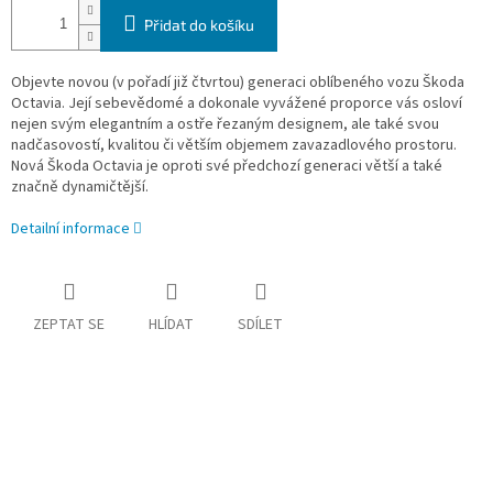
Přidat do košíku
Objevte novou (v pořadí již čtvrtou) generaci oblíbeného vozu Škoda
Octavia. Její sebevědomé a dokonale vyvážené proporce vás osloví
nejen svým elegantním a ostře řezaným designem, ale také svou
nadčasovostí, kvalitou či větším objemem zavazadlového prostoru.
Nová Škoda Octavia je oproti své předchozí generaci větší a také
značně dynamičtější.
Detailní informace
ZEPTAT SE
HLÍDAT
SDÍLET