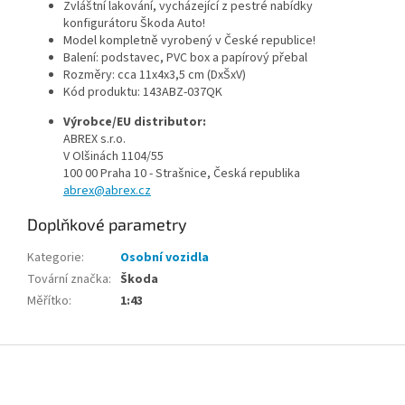
Zvláštní lakování, vycházející z pestré nabídky
konfigurátoru Škoda Auto!
Model kompletně vyrobený v České republice!
Balení: podstavec, PVC box a papírový přebal
Rozměry: cca 11x4x3,5 cm (DxŠxV)
Kód produktu:
143ABZ-037QK
Výrobce/EU distributor:
ABREX s.r.o.
V Olšinách 1104/55
100 00 Praha 10 - Strašnice, Česká republika
abrex@abrex.cz
Doplňkové parametry
Kategorie
:
Osobní vozidla
Tovární značka
:
Škoda
Měřítko
:
1:43
Z
á
p