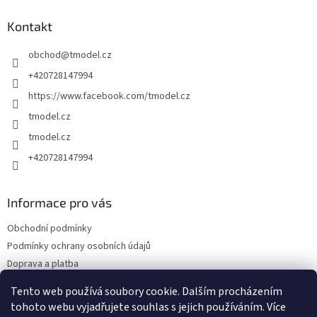
p
a
Kontakt
t
obchod
@
tmodel.cz
í
+420728147994
https://www.facebook.com/tmodel.cz
tmodel.cz
tmodel.cz
+420728147994
Informace pro vás
Obchodní podmínky
Podmínky ochrany osobních údajů
Doprava a platba
Odstoupení od kupní smlouvy a Reklamace
Tento web používá soubory cookie. Dalším procházením
Kontakty
tohoto webu vyjadřujete souhlas s jejich používáním. Více