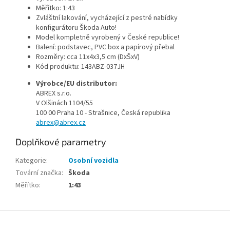
Měřítko: 1:43
Zvláštní lakování, vycházející z pestré nabídky
konfigurátoru Škoda Auto!
Model kompletně vyrobený v České republice!
Balení: podstavec, PVC box a papírový přebal
Rozměry: cca 11x4x3,5 cm (DxŠxV)
Kód produktu:
143ABZ-037JH
Výrobce/EU distributor:
ABREX s.r.o.
V Olšinách 1104/55
100 00 Praha 10 - Strašnice, Česká republika
abrex@abrex.cz
Doplňkové parametry
Kategorie
:
Osobní vozidla
Tovární značka
:
Škoda
Měřítko
:
1:43
Z
á