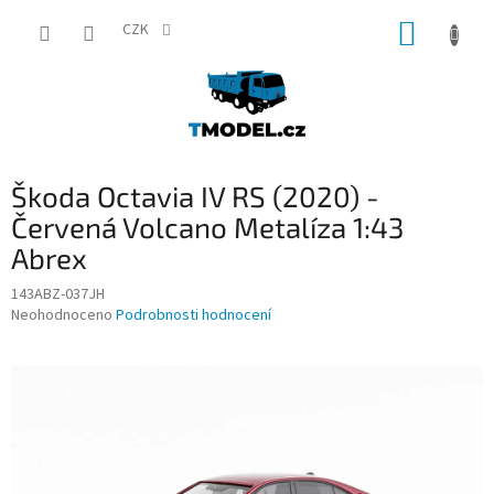
Přejít
NÁKUP
na
CZK
obsah
KOŠÍK
Škoda Octavia IV RS (2020) -
Červená Volcano Metalíza 1:43
Abrex
143ABZ-037JH
Průměrné
Neohodnoceno
Podrobnosti hodnocení
hodnocení
produktu
je
0,0
z
5
hvězdiček.