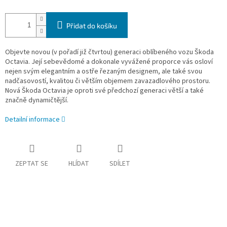
Přidat do košíku
Objevte novou (v pořadí již čtvrtou) generaci oblíbeného vozu Škoda
Octavia. Její sebevědomé a dokonale vyvážené proporce vás osloví
nejen svým elegantním a ostře řezaným designem, ale také svou
nadčasovostí, kvalitou či větším objemem zavazadlového prostoru.
Nová Škoda Octavia je oproti své předchozí generaci větší a také
značně dynamičtější.
Detailní informace
ZEPTAT SE
HLÍDAT
SDÍLET