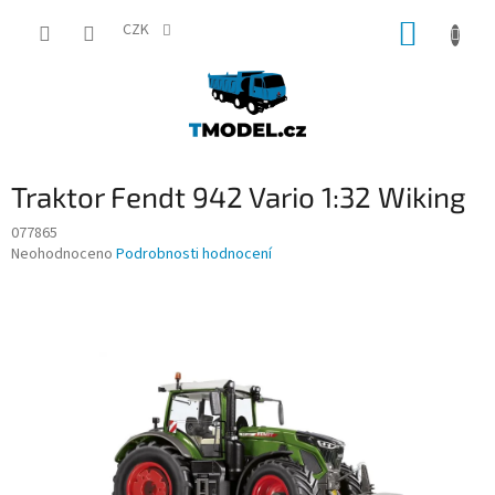
Přejít
NÁKUP
na
CZK
obsah
KOŠÍK
Traktor Fendt 942 Vario 1:32 Wiking
077865
Průměrné
Neohodnoceno
Podrobnosti hodnocení
hodnocení
produktu
je
0,0
z
5
hvězdiček.