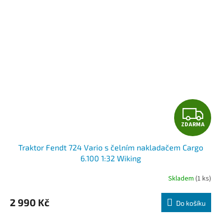
Z
ZDARMA
D
Traktor Fendt 724 Vario s čelním nakladačem Cargo
A
6.100 1:32 Wiking
R
Skladem
(1 ks)
M
2 990 Kč
Do košíku
A