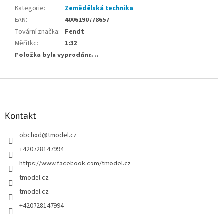
Kategorie
:
Zemědělská technika
EAN
:
4006190778657
Tovární značka
:
Fendt
Měřítko
:
1:32
Položka byla vyprodána…
Z
á
p
a
Kontakt
t
obchod
@
tmodel.cz
í
+420728147994
https://www.facebook.com/tmodel.cz
tmodel.cz
tmodel.cz
+420728147994