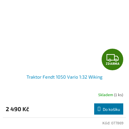
Z
ZDARMA
D
Traktor Fendt 1050 Vario 1:32 Wiking
A
R
Skladem
(1 ks)
M
2 490 Kč
Do košíku
A
Kód:
077869