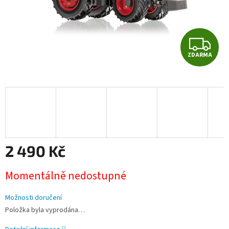
Z
ZDARMA
D
A
R
M
A
2 490 Kč
Měrná
Momentálně nedostupné
cena:
Možnosti doručení
Položka byla vyprodána…