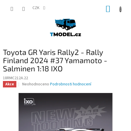
Přejít
NÁKUP
na
CZK
obsah
KOŠÍK
Toyota GR Yaris Rally2 - Rally
Finland 2024 #37 Yamamoto -
Salminen 1:18 IXO
18RMC212A.22
Průměrné
Neohodnoceno
Podrobnosti hodnocení
Akce
hodnocení
produktu
je
0,0
z
5
hvězdiček.