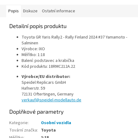
Popis
Diskuze
Ostatní informace
Detailní popis produktu
Toyota GR Yaris Rally2 - Rally Finland 2024 #37 Yamamoto -
Salminen
Výrobce: IXO
Měřítko: 1:18
Balení: podstavec a krabička
Kód produktu:
18RMC212A.22
Výrobce/EU distributor:
Speidel Replicars GmbH
Hafnerstr. 59
72131 Oftertingen, Germany
verkauf@speidel-modellauto.de
Doplňkové parametry
Kategorie
:
Osobní vozidla
Tovární značka
:
Toyota
Měřítko
:
1:18