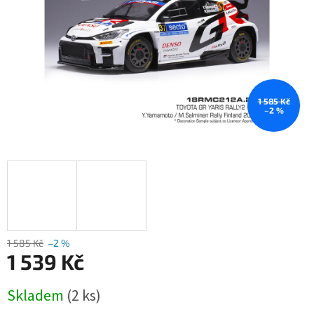
1 585 Kč
–2 %
1 585 Kč
–2 %
1 539 Kč
Měrná
Skladem
(2 ks)
cena: