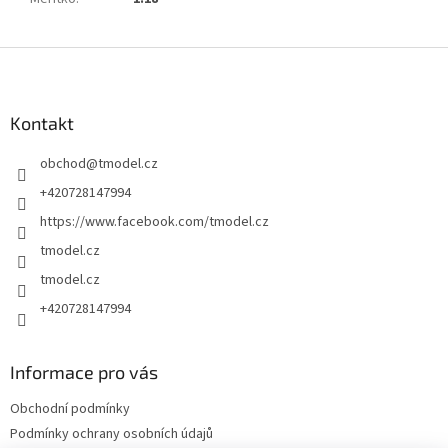
Z
á
p
a
Kontakt
t
obchod
@
tmodel.cz
í
+420728147994
https://www.facebook.com/tmodel.cz
tmodel.cz
tmodel.cz
+420728147994
Informace pro vás
Obchodní podmínky
Podmínky ochrany osobních údajů