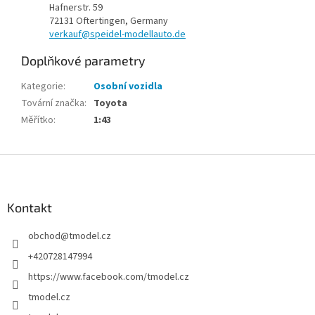
Hafnerstr. 59
72131 Oftertingen, Germany
verkauf@speidel-modellauto.de
Doplňkové parametry
Kategorie
:
Osobní vozidla
Tovární značka
:
Toyota
Měřítko
:
1:43
Z
á
p
a
Kontakt
t
obchod
@
tmodel.cz
í
+420728147994
https://www.facebook.com/tmodel.cz
tmodel.cz