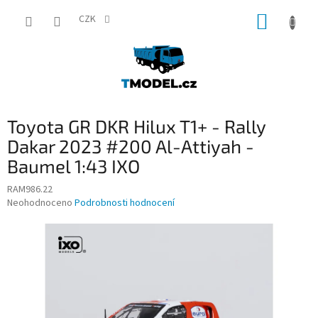
Přejít
NÁKUP
na
CZK
obsah
KOŠÍK
Toyota GR DKR Hilux T1+ - Rally
Dakar 2023 #200 Al-Attiyah -
Baumel 1:43 IXO
RAM986.22
Průměrné
Neohodnoceno
Podrobnosti hodnocení
hodnocení
produktu
je
0,0
z
5
hvězdiček.