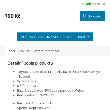
Skladem
(>5 ks)
790 Kč
Do košíku
ZOBRAZIT VŠECHNY SOUVISEJÍCÍ PRODUKTY
Popis
Diskuze
Ostatní informace
Detailní popis produktu
Toyota GR DKR Hilux T1+ - Rally Dakar 2023 #200 Al-Attiyah
- Baumel
Výrobce: IXO
Měřítko: 1:43
Balení: podstavec, PVC box a papírový přebal
Kód produktu:
RAM986.22
Výrobce/EU distributor:
Speidel Replicars GmbH