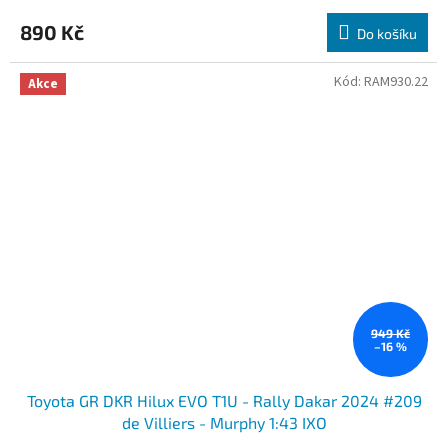
890 Kč
Do košíku
Kód:
RAM930.22
Akce
949 Kč
–16 %
Toyota GR DKR Hilux EVO T1U - Rally Dakar 2024 #209
de Villiers - Murphy 1:43 IXO