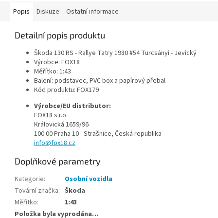
Popis
Diskuze
Ostatní informace
Detailní popis produktu
Škoda 130 RS - Rallye Tatry 1980 #54 Turcsányi - Jevický
Výrobce: FOX18
Měřítko: 1:43
Balení: podstavec, PVC box a papírový přebal
Kód produktu: FOX179
Výrobce/EU distributor:
FOX18 s.r.o.
Královická 1659/96
100 00 Praha 10 - Strašnice
, Česká republika
info@fox18.cz
Doplňkové parametry
Kategorie
:
Osobní vozidla
Tovární značka
:
Škoda
Měřítko
:
1:43
Položka byla vyprodána…