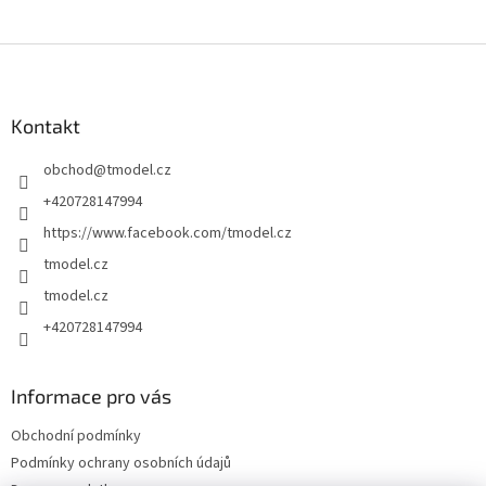
Z
á
p
a
Kontakt
t
obchod
@
tmodel.cz
í
+420728147994
https://www.facebook.com/tmodel.cz
tmodel.cz
tmodel.cz
+420728147994
Informace pro vás
Obchodní podmínky
Podmínky ochrany osobních údajů