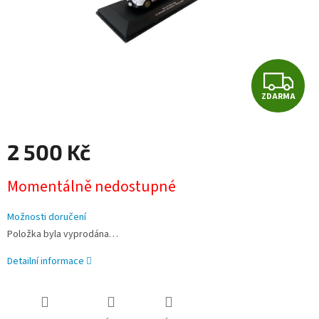
Z
ZDARMA
D
A
2 500 Kč
R
Měrná
Momentálně nedostupné
cena:
M
Možnosti doručení
A
Položka byla vyprodána…
Detailní informace