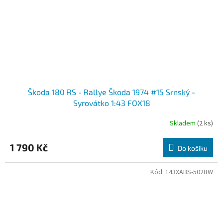
Škoda 180 RS - Rallye Škoda 1974 #15 Srnský -
Syrovátko 1:43 FOX18
Skladem
(2 ks)
Průměrné
hodnocení
produktu
1 790 Kč
Do košíku
je
3,5
z
Kód:
143XABS-502BW
5
hvězdiček.