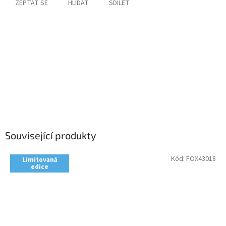
ZEPTAT SE
HLÍDAT
SDÍLET
Související produkty
Kód:
FOX43018
Limitovaná
edice