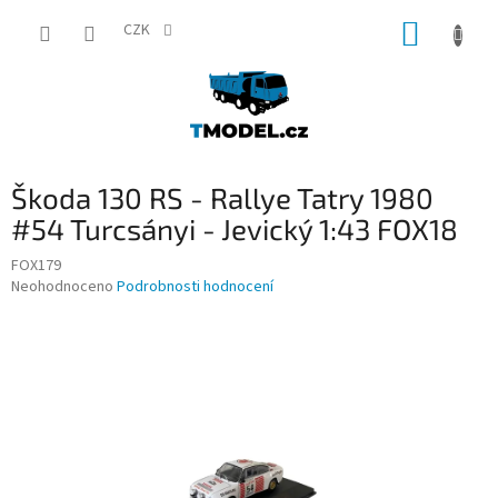
Přejít
NÁKUP
na
CZK
obsah
KOŠÍK
Škoda 130 RS - Rallye Tatry 1980
#54 Turcsányi - Jevický 1:43 FOX18
FOX179
Průměrné
Neohodnoceno
Podrobnosti hodnocení
hodnocení
produktu
je
0,0
z
5
hvězdiček.