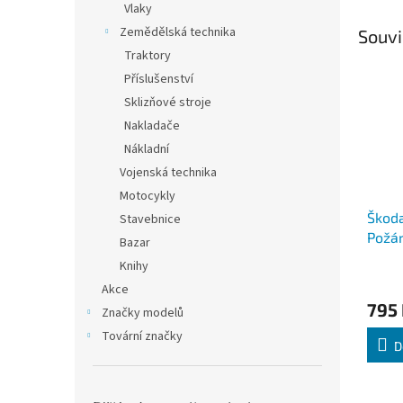
Vlaky
Zemědělská technika
Souvi
Traktory
Příslušenství
Sklizňové stroje
Nakladače
Nákladní
Vojenská technika
Motocykly
Škoda
Stavebnice
Požár
Bazar
Abre
Knihy
Akce
795
Značky modelů
Tovární značky
D