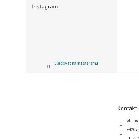
Instagram
Sledovat na Instagramu
Z
á
p
a
t
Kontakt
í
obcho
+4207
https: