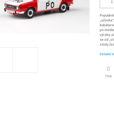
Populární
„užovka“,
kubaturou
po modern
výroby až
se od „st
a koly (
Detailní 
TISK