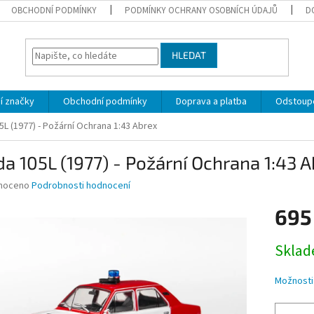
OBCHODNÍ PODMÍNKY
PODMÍNKY OCHRANY OSOBNÍCH ÚDAJŮ
D
HLEDAT
í značky
Obchodní podmínky
Doprava a platba
Odstoupe
L (1977) - Požární Ochrana 1:43 Abrex
a 105L (1977) - Požární Ochrana 1:43 
né
noceno
Podrobnosti hodnocení
ní
695
u
Měrná
Skla
cena:
ek.
Možnosti