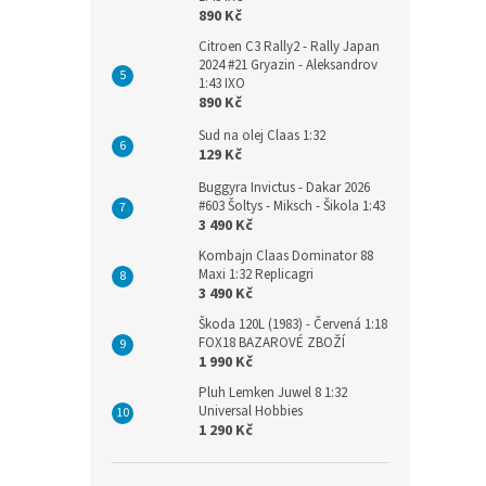
890 Kč
Citroen C3 Rally2 - Rally Japan
2024 #21 Gryazin - Aleksandrov
1:43 IXO
890 Kč
Sud na olej Claas 1:32
129 Kč
Buggyra Invictus - Dakar 2026
#603 Šoltys - Miksch - Šikola 1:43
3 490 Kč
Kombajn Claas Dominator 88
Maxi 1:32 Replicagri
3 490 Kč
Škoda 120L (1983) - Červená 1:18
FOX18 BAZAROVÉ ZBOŽÍ
1 990 Kč
Pluh Lemken Juwel 8 1:32
Universal Hobbies
1 290 Kč