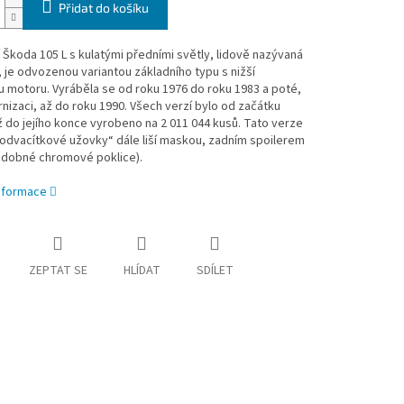
Přidat do košíku
 Škoda 105 L s kulatými předními světly, lidově nazývaná
 je odvozenou variantou základního typu s nižší
 motoru. Vyráběla se od roku 1976 do roku 1983 a poté,
izaci, až do roku 1990. Všech verzí bylo od začátku
 do jejího konce vyrobeno na 2 011 044 kusů. Tato verze
odvacítkové užovky“ dále liší maskou, zadním spoilerem
ozdobné chromové poklice).
informace
ZEPTAT SE
HLÍDAT
SDÍLET