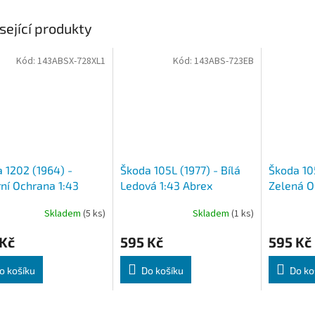
sející produkty
Kód:
143ABSX-728XL1
Kód:
143ABS-723EB
 1202 (1964) -
Škoda 105L (1977) - Bílá
Škoda 105
ní Ochrana 1:43
Ledová 1:43 Abrex
Zelená O
x
Skladem
(5 ks)
Skladem
(1 ks)
Průměrné
Průměrné
hodnocení
hodnocení
 Kč
595 Kč
595 Kč
produktu
produktu
je
je
5,0
5,0
o košíku
Do košíku
Do ko
z
z
5
5
hvězdiček.
hvězdiček.