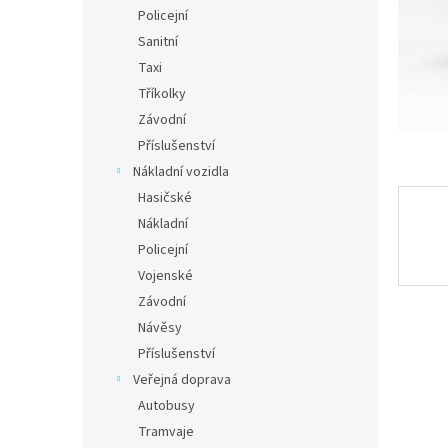
n
Policejní
e
Sanitní
l
Taxi
Tříkolky
Závodní
Příslušenství
Nákladní vozidla
Hasičské
Nákladní
Policejní
Vojenské
Závodní
Návěsy
Příslušenství
Veřejná doprava
Autobusy
Tramvaje