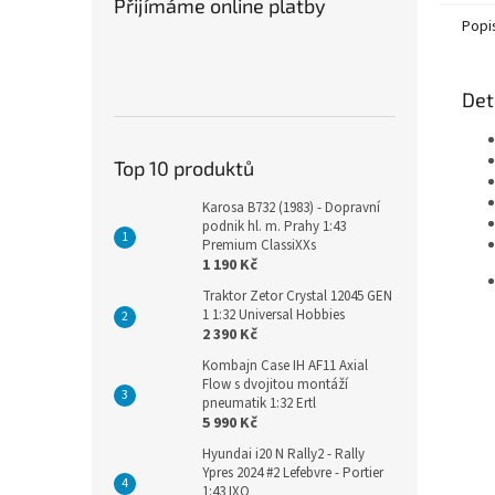
Přijímáme online platby
Popi
Det
Top 10 produktů
Karosa B732 (1983) - Dopravní
podnik hl. m. Prahy 1:43
Premium ClassiXXs
1 190 Kč
Traktor Zetor Crystal 12045 GEN
1 1:32 Universal Hobbies
2 390 Kč
Kombajn Case IH AF11 Axial
Flow s dvojitou montáží
pneumatik 1:32 Ertl
5 990 Kč
Hyundai i20 N Rally2 - Rally
Ypres 2024 #2 Lefebvre - Portier
1:43 IXO