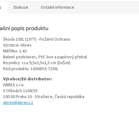
s
Diskuze
Ostatní informace
ailní popis produktu
Škoda 105L (1977) - Požární Ochrana
Výrobce: Abrex
Měřítko: 1:43
Balení: podstavec, PVC box a papírový přebal
Rozměry: cca 9,5x3,5x3,5 cm (DxŠxV)
Kód produktu: 143ABSX-723XL
Výrobce/EU distributor:
ABREX s.r.o.
V Olšinách 1104/55
100 00 Praha 10 - Strašnice, Česká republika
abrex@abrex.cz