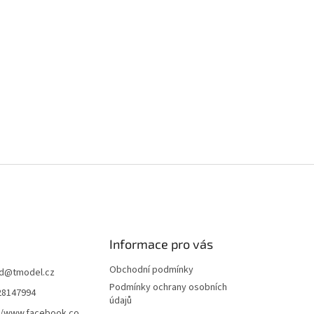
Informace pro vás
Obchodní podmínky
d
@
tmodel.cz
Podmínky ochrany osobních
28147994
údajů
//www.facebook.co