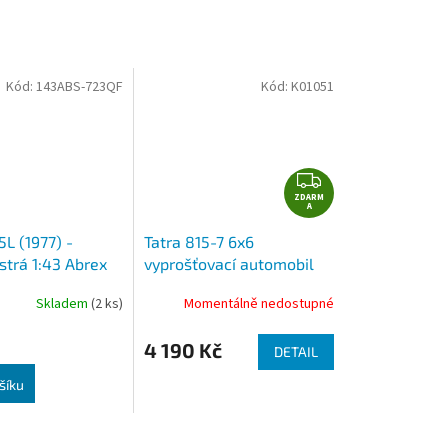
Kód:
143ABS-723QF
Kód:
K01051
Z
ZDARM
D
A
A
L (1977) -
Tatra 815-7 6x6
R
strá 1:43 Abrex
vyprošťovací automobil
M
HZS hasiči 1:43 Kaden
A
Skladem
(2 ks)
Momentálně nedostupné
4 190 Kč
DETAIL
šíku