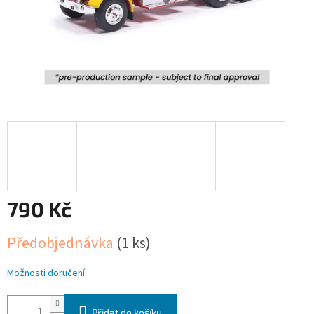
790 Kč
Měrná
Předobjednávka
(1 ks)
cena:
Možnosti doručení
Přidat do košíku