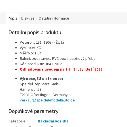
Popis
Diskuze
Ostatní informace
Detailní popis produktu
Peterbilt 281 (1963) - Žlutá
Výrobce: IXO
Měřítko: 1:64
Balení: podstavec, PVC box a papírový přebal
Kód produktu: U64TR012
Odhadované uvedení na trh: 3. čtvrtletí 2026
Výrobce/EU distributor:
Speidel Replicars GmbH
Hafnerstr. 59
72131 Oftertingen, Germany
verkauf@speidel-modellauto.de
Doplňkové parametry
Kategorie
:
Nákladní vozidla