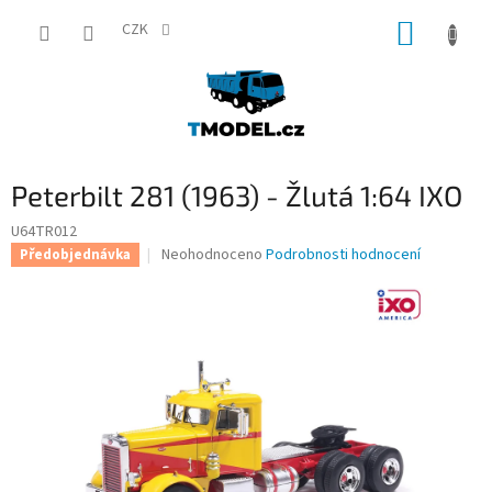
Přejít
NÁKUP
na
CZK
obsah
KOŠÍK
Peterbilt 281 (1963) - Žlutá 1:64 IXO
U64TR012
Průměrné
Neohodnoceno
Podrobnosti hodnocení
Předobjednávka
hodnocení
produktu
je
0,0
z
5
hvězdiček.