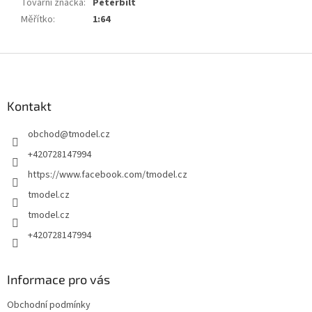
Tovární značka
:
Peterbilt
Měřítko
:
1:64
Z
á
p
a
Kontakt
t
obchod
@
tmodel.cz
í
+420728147994
https://www.facebook.com/tmodel.cz
tmodel.cz
tmodel.cz
+420728147994
Informace pro vás
Obchodní podmínky