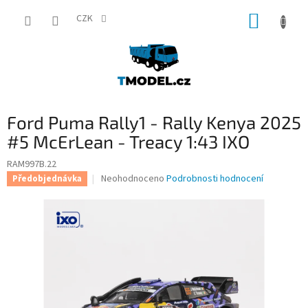
Přejít
NÁKUP
na
CZK
obsah
KOŠÍK
Ford Puma Rally1 - Rally Kenya 2025
#5 McErLean - Treacy 1:43 IXO
RAM997B.22
Průměrné
Neohodnoceno
Podrobnosti hodnocení
Předobjednávka
hodnocení
produktu
je
0,0
z
5
hvězdiček.