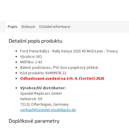
Popis
Diskuze
Ostatní informace
Detailní popis produktu
Ford Puma Rally1 - Rally Kenya 2025 #5 McErLean - Treacy
Výrobce: IXO
Měřítko: 1:43
Balení: podstavec, PVC box a papírový přebal
Kód produktu:
RAM997B.22
Odhadované uvedení na trh: 4. čtvrtletí 2026
Výrobce/EU distributor:
Speidel Replicars GmbH
Hafnerstr. 59
72131 Oftertingen, Germany
verkauf@speidel-modellauto.de
Doplňkové parametry