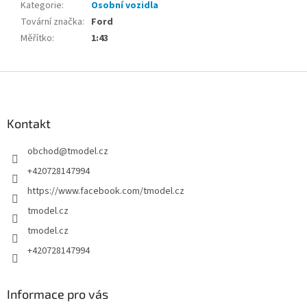
Kategorie
:
Osobní vozidla
Tovární značka
:
Ford
Měřítko
:
1:43
Z
á
p
a
Kontakt
t
obchod
@
tmodel.cz
í
+420728147994
https://www.facebook.com/tmodel.cz
tmodel.cz
tmodel.cz
+420728147994
Informace pro vás