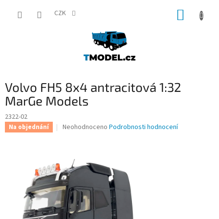
Přejít
NÁKUP
na
CZK
obsah
KOŠÍK
Volvo FH5 8x4 antracitová 1:32
MarGe Models
2322-02
Průměrné
Neohodnoceno
Podrobnosti hodnocení
Na objednání
hodnocení
produktu
je
0,0
z
5
hvězdiček.