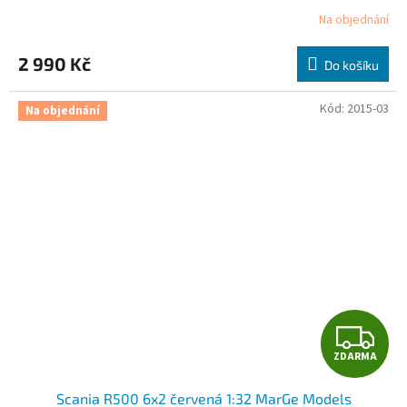
R
Na objednání
Průměrné
hodnocení
M
produktu
2 990 Kč
Do košíku
je
A
5,0
z
Kód:
2015-03
Na objednání
5
hvězdiček.
Z
ZDARMA
D
Scania R500 6x2 červená 1:32 MarGe Models