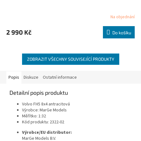
A
R
Na objednání
Průměrné
hodnocení
M
produktu
2 990 Kč
Do košíku
je
A
5,0
z
5
hvězdiček.
ZOBRAZIT VŠECHNY SOUVISEJÍCÍ PRODUKTY
Popis
Diskuze
Ostatní informace
Detailní popis produktu
Volvo FH5 8x4 antracitová
Výrobce: MarGe Models
Měřítko: 1:32
Kód produktu: 2322-02
Výrobce/EU distributor:
MarGe Models B.V.