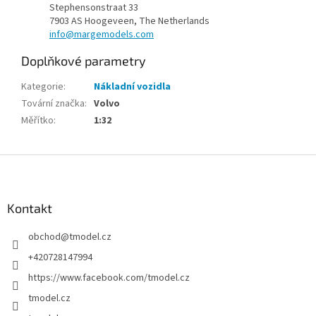
Stephensonstraat 33
7903 AS Hoogeveen, The Netherlands
info@margemodels.com
Doplňkové parametry
Kategorie
:
Nákladní vozidla
Tovární značka
:
Volvo
Měřítko
:
1:32
Z
á
p
a
Kontakt
t
obchod
@
tmodel.cz
í
+420728147994
https://www.facebook.com/tmodel.cz
tmodel.cz