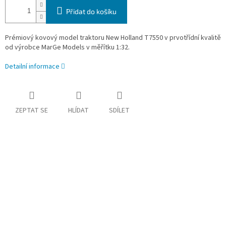
Přidat do košíku
Prémiový kovový model traktoru New Holland T7550
v prvotřídní kvalitě
od výrobce MarGe Models v měřítku 1:32.
Detailní informace
ZEPTAT SE
HLÍDAT
SDÍLET