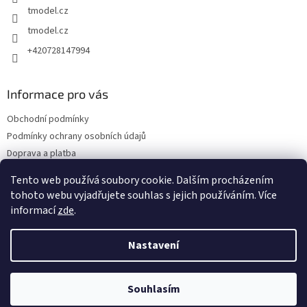
tmodel.cz
tmodel.cz
+420728147994
Informace pro vás
Obchodní podmínky
Podmínky ochrany osobních údajů
Doprava a platba
Odstoupení od kupní smlouvy a Reklamace
Tento web používá soubory cookie. Dalším procházením
Kontakty
tohoto webu vyjadřujete souhlas s jejich používáním. Více
informací
zde
.
Nastavení
Vytvořil Shoptet
Souhlasím
Copyright 2026
TMODEL.CZ
. Všechna práva vyhrazena.