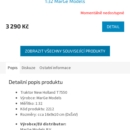
1:32 MarGe Models
R
Momentálně nedostupné
Průměrné
hodnocení
M
produktu
3 290 Kč
DETAIL
je
A
5,0
z
5
ZOBRAZIT VŠECHNY SOUVISEJÍCÍ PRODUKTY
hvězdiček.
Popis
Diskuze
Ostatní informace
Detailní popis produktu
Traktor New Holland T7550
Výrobce: MarGe Models
Měřítko: 1:32
Kód produktu: 2212
Rozměry: cca 16x9x10 cm (DxŠxV)
Výrobce/EU distributor:
MarGe Models B.V.