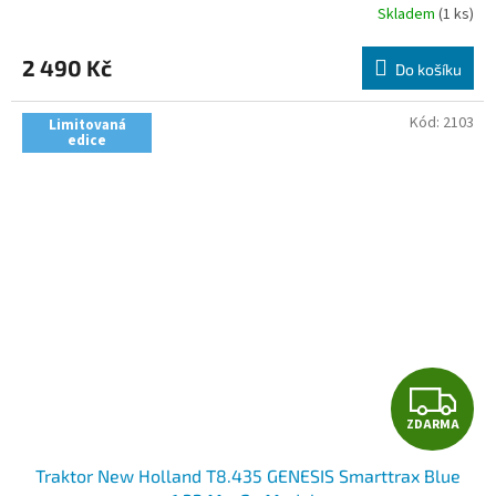
R
Skladem
(1 ks)
M
2 490 Kč
Do košíku
A
Kód:
2103
Limitovaná
edice
Z
ZDARMA
D
Traktor New Holland T8.435 GENESIS Smarttrax Blue
A