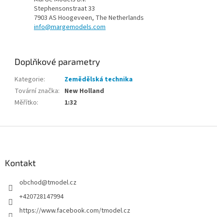
Stephensonstraat 33
7903 AS Hoogeveen, The Netherlands
info@margemodels.com
Doplňkové parametry
Kategorie
:
Zemědělská technika
Tovární značka
:
New Holland
Měřítko
:
1:32
Z
á
p
a
Kontakt
t
obchod
@
tmodel.cz
í
+420728147994
https://www.facebook.com/tmodel.cz