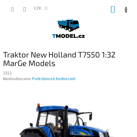
Přejít
NÁKUP
na
CZK
obsah
KOŠÍK
Traktor New Holland T7550 1:32
MarGe Models
2212
Průměrné
Neohodnoceno
Podrobnosti hodnocení
hodnocení
produktu
je
0,0
z
5
hvězdiček.