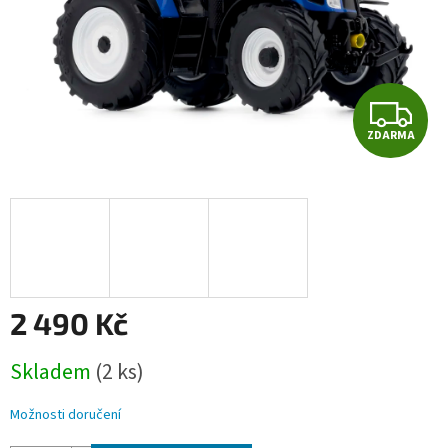
Z
ZDARMA
D
A
R
M
A
2 490 Kč
Měrná
Skladem
(2 ks)
cena:
Možnosti doručení