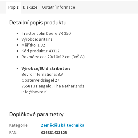
Popis
Diskuze
Ostatní informace
Detailní popis produktu
Traktor John Deere 7R 350
Výrobce: Britains
Měřítko: 1:32
Kód produktu: 43312
Rozměry: cca 20x10x12 cm (DxŠxV)
Výrobce/EU distributor:
Bevro International B.V.
Oosterveldsingel 27
7558 PJ Hengelo, The Netherlands
info@bevro.nl
Doplňkové parametry
Kategorie
:
Zemědělská technika
EAN
:
036881433125