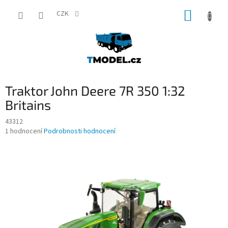
Přejít
NÁKUP
na
CZK
obsah
KOŠÍK
Traktor John Deere 7R 350 1:32
Britains
43312
Průměrné
1 hodnocení
Podrobnosti hodnocení
hodnocení
produktu
je
5,0
z
5
hvězdiček.