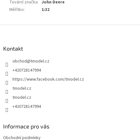
Tovární značka
:
John Deere
Měřítko
:
1:32
Z
á
p
a
Kontakt
t
obchod
@
tmodel.cz
í
+420728147994
https://www.facebook.com/tmodel.cz
tmodel.cz
tmodel.cz
+420728147994
Informace pro vás
Obchodní podmínky