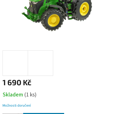
1 690 Kč
Měrná
Skladem
(1 ks)
cena:
Možnosti doručení