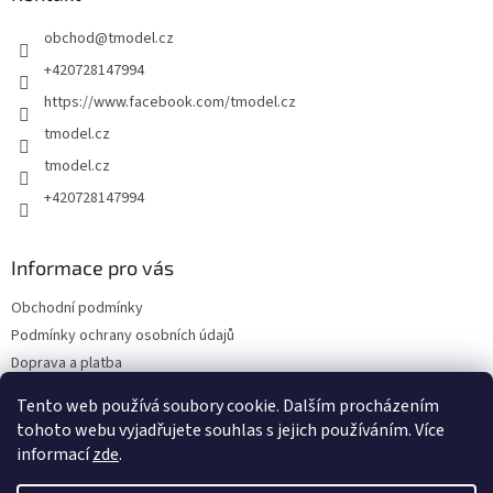
t
obchod
@
tmodel.cz
í
+420728147994
https://www.facebook.com/tmodel.cz
tmodel.cz
tmodel.cz
+420728147994
Informace pro vás
Obchodní podmínky
Podmínky ochrany osobních údajů
Doprava a platba
Odstoupení od kupní smlouvy a Reklamace
Tento web používá soubory cookie. Dalším procházením
Kontakty
tohoto webu vyjadřujete souhlas s jejich používáním. Více
informací
zde
.