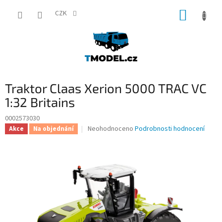
Přejít
NÁKUP
na
CZK
obsah
KOŠÍK
Traktor Claas Xerion 5000 TRAC VC
1:32 Britains
0002573030
Průměrné
Neohodnoceno
Podrobnosti hodnocení
Akce
Na objednání
hodnocení
produktu
je
0,0
z
5
hvězdiček.