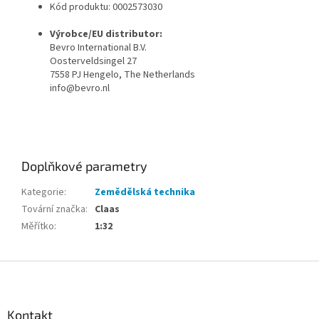
Kód produktu:
0002573030
Výrobce/EU distributor:
Bevro International B.V.
Oosterveldsingel 27
7558 PJ Hengelo, The Netherlands
info@bevro.nl
Doplňkové parametry
Kategorie
:
Zemědělská technika
Tovární značka
:
Claas
Měřítko
:
1:32
Z
á
p
a
Kontakt