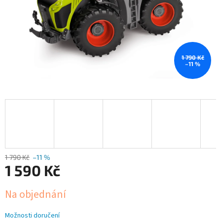
1 790 Kč
–11 %
1 790 Kč
–11 %
1 590 Kč
Měrná
Na objednání
cena:
Možnosti doručení