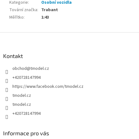
Kategorie
:
Osobní vozidla
Tovární značka
:
Trabant
Měřítko
:
1:43
Z
á
p
a
Kontakt
t
obchod
@
tmodel.cz
í
+420728147994
https://www.facebook.com/tmodel.cz
tmodel.cz
tmodel.cz
+420728147994
Informace pro vás