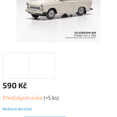
590 Kč
Měrná
Předobjednávka
(>5 ks)
cena:
Možnosti doručení