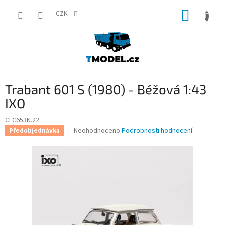
Přejít
NÁKUP
na
CZK
obsah
KOŠÍK
Trabant 601 S (1980) - Béžová 1:43
IXO
CLC653N.22
Průměrné
Neohodnoceno
Podrobnosti hodnocení
Předobjednávka
hodnocení
produktu
je
0,0
z
5
hvězdiček.