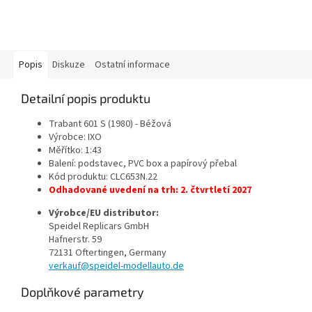
Popis
Diskuze
Ostatní informace
Detailní popis produktu
Trabant 601 S (1980) - Béžová
Výrobce: IXO
Měřítko: 1:43
Balení: podstavec, PVC box a papírový přebal
Kód produktu:
CLC653N.22
Odhadované uvedení na trh: 2. čtvrtletí 2027
Výrobce/EU distributor:
Speidel Replicars GmbH
Hafnerstr. 59
72131 Oftertingen, Germany
verkauf@speidel-modellauto.de
Doplňkové parametry