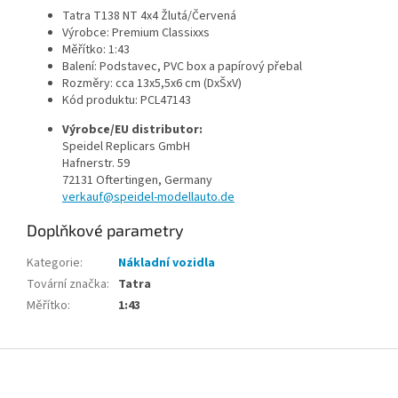
Tatra T138 NT 4x4 Žlutá/Červená
Výrobce: Premium Classixxs
Měřítko: 1:43
Balení: Podstavec, PVC box a papírový přebal
Rozměry: cca 13x5,5x6 cm (DxŠxV)
Kód produktu: PCL47143
Výrobce/EU distributor:
Speidel Replicars GmbH
Hafnerstr. 59
72131 Oftertingen, Germany
verkauf@speidel-modellauto.de
Doplňkové parametry
Kategorie
:
Nákladní vozidla
Tovární značka
:
Tatra
Měřítko
:
1:43
Z
á
p