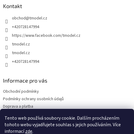
a
Kontakt
t
obchod
@
tmodel.cz
í
+420728147994
https://www.facebook.com/tmodel.cz
tmodel.cz
tmodel.cz
+420728147994
Informace pro vás
Obchodní podmínky
Podmínky ochrany osobních údajů
Doprava a platba
Odstoupení od kupní smlouvy a Reklamace
Tento web používá soubory cookie. Dalším procházením
Kontakty
tohoto webu vyjadřujete souhlas s jejich používáním. Více
informací
zde
.