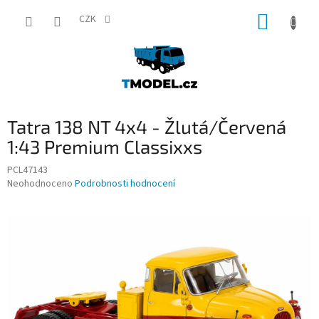
Přejít
NÁKUP
na
CZK
obsah
KOŠÍK
Tatra 138 NT 4x4 - Žlutá/Červená
1:43 Premium Classixxs
PCL47143
Průměrné
Neohodnoceno
Podrobnosti hodnocení
hodnocení
produktu
je
0,0
z
5
hvězdiček.