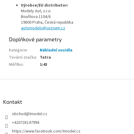
Výrobce/EU distributor:
Modely Aut, s.r.o.
Bouřilova 1104/6
19800 Praha
, Česká republika
automodels@seznam.cz
Doplňkové parametry
Kategorie
:
Nákladní vozidla
Tovární značka
:
Tatra
Měřítko
:
1:43
Z
á
p
a
Kontakt
t
obchod
@
tmodel.cz
í
+420728147994
https://www.facebook.com/tmodel.cz