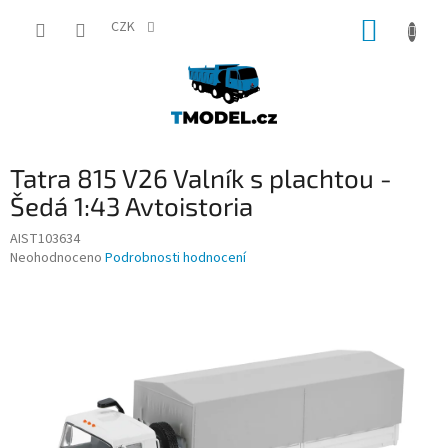
Přejít
NÁKUP
na
CZK
obsah
KOŠÍK
P
Tatra 815 V26 Valník s plachtou -
o
s
Šedá 1:43 Avtoistoria
t
AIST103634
r
Průměrné
Neohodnoceno
Podrobnosti hodnocení
a
hodnocení
n
produktu
n
je
í
0,0
z
p
5
a
hvězdiček.
n
e
l