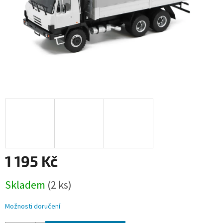
1 195 Kč
Měrná
Skladem
(2 ks)
cena:
Možnosti doručení