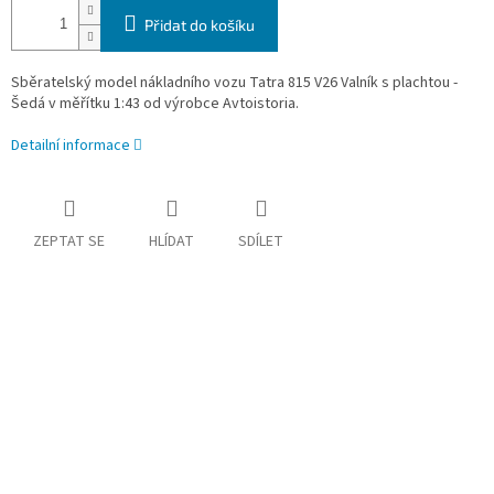
Přidat do košíku
Sběratelský model nákladního vozu Tatra 815 V26 Valník s plachtou -
Šedá
v měřítku 1:43 od výrobce Avtoistoria.
Detailní informace
ZEPTAT SE
HLÍDAT
SDÍLET