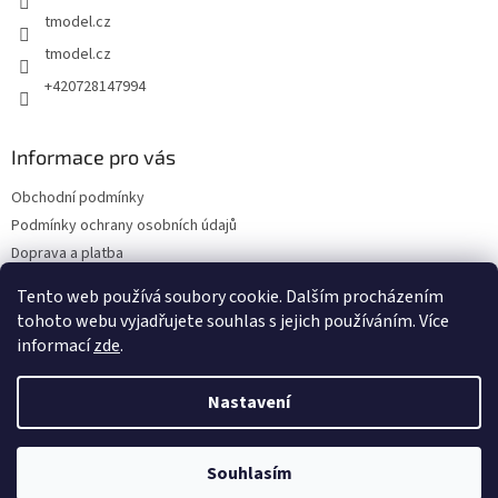
tmodel.cz
tmodel.cz
+420728147994
Informace pro vás
Obchodní podmínky
Podmínky ochrany osobních údajů
Doprava a platba
Odstoupení od kupní smlouvy a Reklamace
Tento web používá soubory cookie. Dalším procházením
Kontakty
tohoto webu vyjadřujete souhlas s jejich používáním. Více
informací
zde
.
Nastavení
Vytvořil Shoptet
Souhlasím
Copyright 2026
TMODEL.CZ
. Všechna práva vyhrazena.