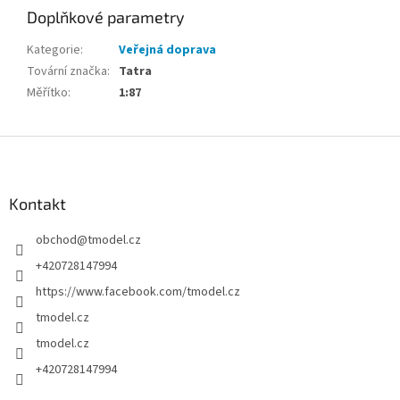
Doplňkové parametry
Kategorie
:
Veřejná doprava
Tovární značka
:
Tatra
Měřítko
:
1:87
Z
á
p
a
Kontakt
t
obchod
@
tmodel.cz
í
+420728147994
https://www.facebook.com/tmodel.cz
tmodel.cz
tmodel.cz
+420728147994