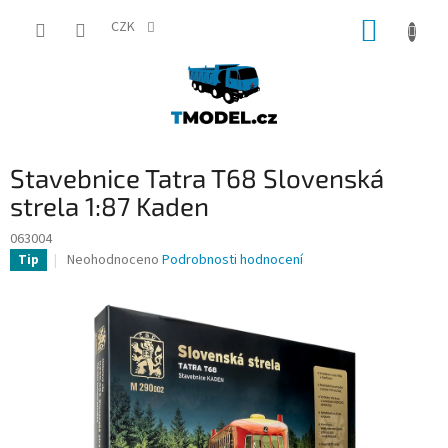
Přejít
NÁKUP
na
CZK
obsah
KOŠÍK
Stavebnice Tatra T68 Slovenská
strela 1:87 Kaden
063004
Průměrné
Neohodnoceno
Podrobnosti hodnocení
Tip
hodnocení
produktu
je
0,0
z
5
hvězdiček.