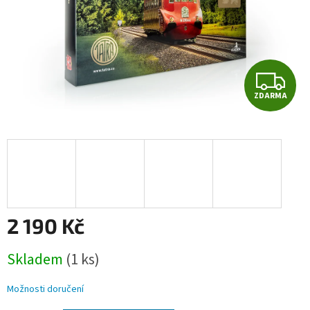
Z
ZDARMA
D
A
R
M
A
2 190 Kč
Měrná
Skladem
(1 ks)
cena:
Možnosti doručení