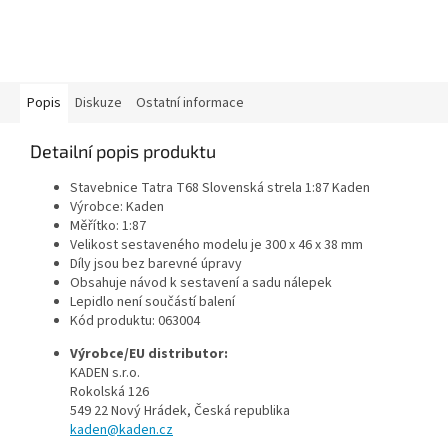
Popis
Diskuze
Ostatní informace
Detailní popis produktu
Stavebnice Tatra T68 Slovenská strela 1:87 Kaden
Výrobce: Kaden
Měřítko: 1:87
Velikost sestaveného modelu je 300 x 46 x 38 mm
Díly jsou bez barevné úpravy
Obsahuje návod k sestavení a sadu nálepek
Lepidlo není součástí balení
Kód produktu: 063004
Výrobce/EU distributor:
KADEN s.r.o.
Rokolská 126
549 22 Nový Hrádek, Česká republika
kaden@kaden.cz