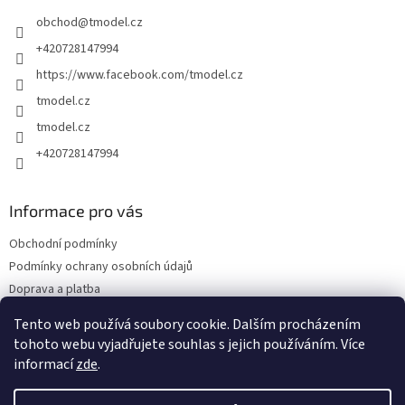
t
obchod
@
tmodel.cz
í
+420728147994
https://www.facebook.com/tmodel.cz
tmodel.cz
tmodel.cz
+420728147994
Informace pro vás
Obchodní podmínky
Podmínky ochrany osobních údajů
Doprava a platba
Odstoupení od kupní smlouvy a Reklamace
Tento web používá soubory cookie. Dalším procházením
Kontakty
tohoto webu vyjadřujete souhlas s jejich používáním. Více
informací
zde
.