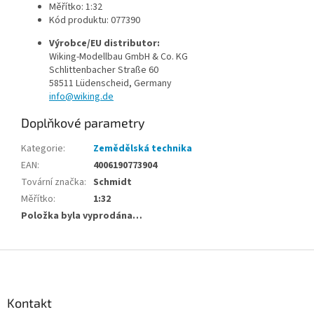
Měřítko: 1:32
Kód produktu: 077390
Výrobce/EU distributor:
Wiking-Modellbau GmbH & Co. KG
Schlittenbacher Straße 60
58511 Lüdenscheid, Germany
info@wiking.de
Doplňkové parametry
Kategorie
:
Zemědělská technika
EAN
:
4006190773904
Tovární značka
:
Schmidt
Měřítko
:
1:32
Položka byla vyprodána…
Z
á
p
a
Kontakt