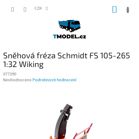
Přejít
NÁKUP
na
CZK
obsah
KOŠÍK
Sněhová fréza Schmidt FS 105-265
1:32 Wiking
077390
Průměrné
Neohodnoceno
Podrobnosti hodnocení
hodnocení
produktu
je
0,0
z
5
hvězdiček.