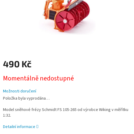
490 Kč
Měrná
Momentálně nedostupné
cena:
Možnosti doručení
Položka byla vyprodána…
Model sněhové frézy Schmidt FS 105-265
od výrobce Wiking v měřítku
1:32.
Detailní informace