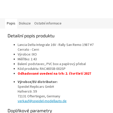
Popis
Diskuze
Ostatní informace
Detailní popis produktu
Lancia Delta Integrale 16V - Rally San Remo 1987 #7
Cerrato - Cerri
Výrobce: IXO
Měřítko: 1:43
Balení: podstavec, PVC box a papírový přebal
Kód produktu:
RAC465SB-002SP
Odhadované uvedení na trh: 2. čtvrtletí 2027
Výrobce/EU distributor:
Speidel Replicars GmbH
Hafnerstr. 59
72131 Oftertingen, Germany
verkauf@speidel-modellauto.de
Doplňkové parametry