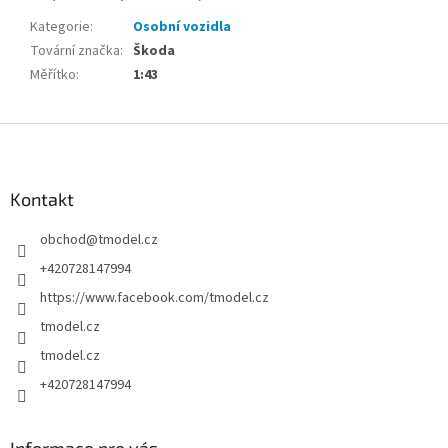
Kategorie
:
Osobní vozidla
Tovární značka
:
Škoda
Měřítko
:
1:43
Z
á
p
a
Kontakt
t
obchod
@
tmodel.cz
í
+420728147994
https://www.facebook.com/tmodel.cz
tmodel.cz
tmodel.cz
+420728147994