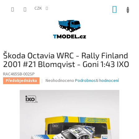
Přejít
NÁKUP
na
CZK
obsah
KOŠÍK
Škoda Octavia WRC - Rally Finland
2001 #21 Blomqvist - Goni 1:43 IXO
RAC465SB-002SP
Průměrné
Neohodnoceno
Podrobnosti hodnocení
Předobjednávka
hodnocení
produktu
je
0,0
z
5
hvězdiček.