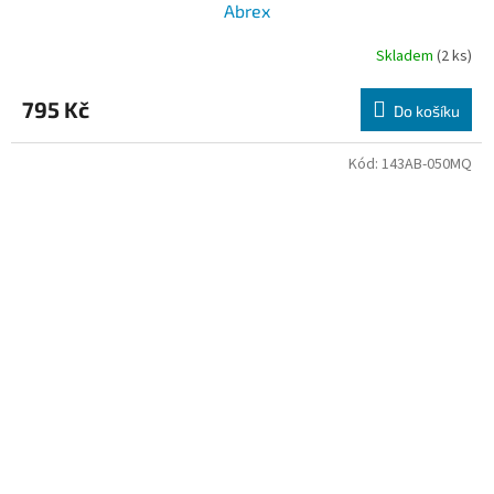
Abrex
Skladem
(2 ks)
795 Kč
Do košíku
Kód:
143AB-050MQ