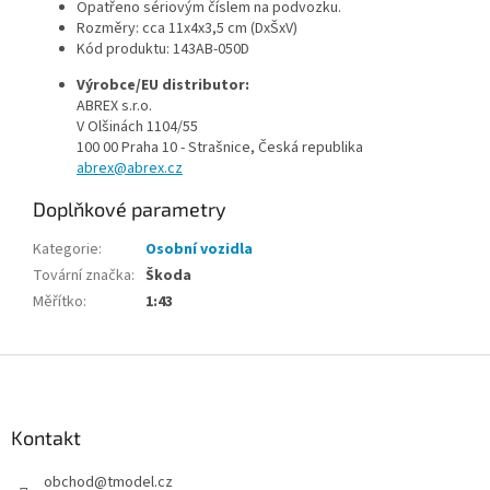
Opatřeno sériovým číslem na podvozku.
Rozměry: cca 11x4x3,5 cm (DxŠxV)
Kód produktu: 143AB-050D
Výrobce/EU distributor:
ABREX s.r.o.
V Olšinách 1104/55
100 00 Praha 10 - Strašnice, Česká republika
abrex@abrex.cz
Doplňkové parametry
Kategorie
:
Osobní vozidla
Tovární značka
:
Škoda
Měřítko
:
1:43
Z
á
p
a
Kontakt
t
obchod
@
tmodel.cz
í