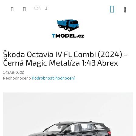
Přejít
NÁKUP
na
CZK
obsah
KOŠÍK
Škoda Octavia IV FL Combi (2024) -
Černá Magic Metalíza 1:43 Abrex
143AB-050D
Průměrné
Neohodnoceno
Podrobnosti hodnocení
hodnocení
produktu
je
0,0
z
5
hvězdiček.