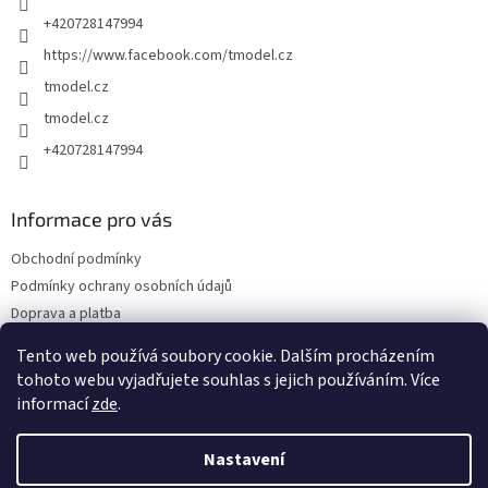
+420728147994
https://www.facebook.com/tmodel.cz
tmodel.cz
tmodel.cz
+420728147994
Informace pro vás
Obchodní podmínky
Podmínky ochrany osobních údajů
Doprava a platba
Odstoupení od kupní smlouvy a Reklamace
Tento web používá soubory cookie. Dalším procházením
Kontakty
tohoto webu vyjadřujete souhlas s jejich používáním. Více
informací
zde
.
Nastavení
Vytvořil Shoptet