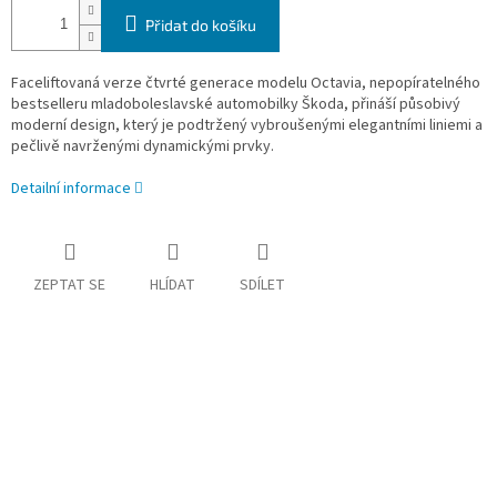
Přidat do košíku
Faceliftovaná verze čtvrté generace modelu Octavia, nepopíratelného
bestselleru mladoboleslavské automobilky Škoda, přináší působivý
moderní design, který je podtržený vybroušenými elegantními liniemi a
pečlivě navrženými dynamickými prvky.
Detailní informace
ZEPTAT SE
HLÍDAT
SDÍLET