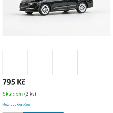
795 Kč
Měrná
Skladem
(2 ks)
cena:
Možnosti doručení