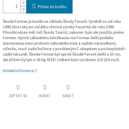
Přidat do košíku
Škoda Forman je kombi na základu Škody Favorit. Vyráběl se od roku
1990 (dva roky po začátku sériové výroby Favoritu) do roku 1995.
Původní název měl znít Škoda Tourist, nakonec bylo ale použito jméno
Forman. Oproti základnímu hatchbacku má Forman delší podlahu
(nastavenou mezi prolisem náhradního kola a zadním nárazníkem),
střechu, nové zadní bočnice s proskleným C-sloupkem a pochopitelně i
zadní nárazník. Škoda Forman byl oproti Škodě Favorit delší o 35 cm,
ale přitom byl jen o 45 kg těžší. Celkem bylo vyrobeno 219 254 vozů.
Detailní informace
ZEPTAT SE
HLÍDAT
SDÍLET