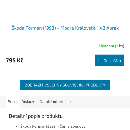
Škoda Forman (1993) - Modrá Královská 1:43 Abrex
Skladem
(2 ks)
Průměrné
hodnocení
produktu
795 Kč
Do košíku
je
5,0
z
5
hvězdiček.
ZOBRAZIT VŠECHNY SOUVISEJÍCÍ PRODUKTY
Popis
Diskuze
Ostatní informace
Detailní popis produktu
Škoda Forman (1993) - Černá Ebenová