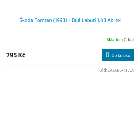
Škoda Forman (1993) - Bílá Labutí 1:43 Abrex
Skladem
(1 ks)
Průměrné
hodnocení
produktu
795 Kč
Do košíku
je
5,0
z
Kód:
143ABS-713LX
5
hvězdiček.