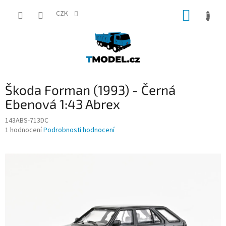
Přejít
NÁKUP
na
CZK
obsah
KOŠÍK
Škoda Forman (1993) - Černá
Ebenová 1:43 Abrex
143ABS-713DC
Průměrné
1 hodnocení
Podrobnosti hodnocení
hodnocení
produktu
je
5,0
z
5
hvězdiček.