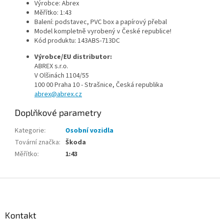
Výrobce: Abrex
Měřítko: 1:43
Balení: podstavec, PVC box a papírový přebal
Model kompletně vyrobený v České republice!
Kód produktu:
143ABS-713DC
Výrobce/EU distributor:
ABREX s.r.o.
V Olšinách 1104/55
100 00 Praha 10 - Strašnice, Česká republika
abrex@abrex.cz
Doplňkové parametry
Kategorie
:
Osobní vozidla
Tovární značka
:
Škoda
Měřítko
:
1:43
Z
á
p
a
Kontakt