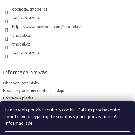
t
obchod
@
tmodel.cz
í
+420728147994
https://www.facebook.com/tmodel.cz
tmodel.cz
tmodel.cz
+420728147994
Informace pro vás
Obchodní podmínky
Podmínky ochrany osobních údajů
Doprava a platba
Odstoupení od kupní smlouvy a Reklamace
Tento web používá soubory cookie. Dalším procházením
Kontakty
tohoto webu vyjadřujete souhlas s jejich používáním. Více
informací
zde
.