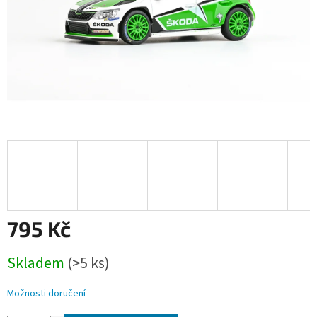
795 Kč
Měrná
Skladem
(>5 ks)
cena:
Možnosti doručení