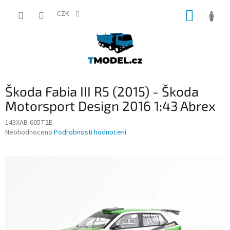
Přejít
NÁKUP
na
CZK
obsah
KOŠÍK
Škoda Fabia III R5 (2015) - Škoda
Motorsport Design 2016 1:43 Abrex
143XAB-605T2E
Průměrné
Neohodnoceno
Podrobnosti hodnocení
hodnocení
produktu
je
0,0
z
5
hvězdiček.