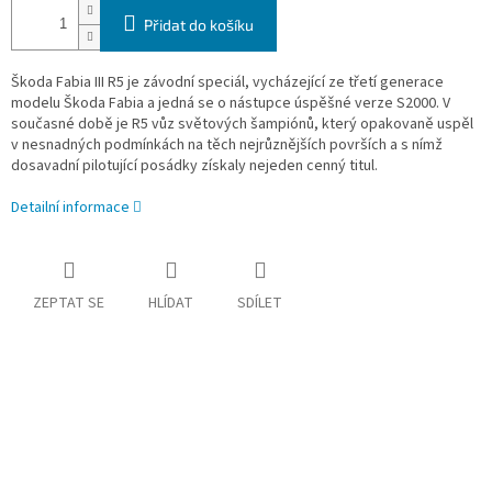
Přidat do košíku
Škoda Fabia III R5 je závodní speciál, vycházející ze třetí generace
modelu Škoda Fabia a jedná se o nástupce úspěšné verze S2000. V
současné době je R5 vůz světových šampiónů, který opakovaně uspěl
v nesnadných podmínkách na těch nejrůznějších površích a s nímž
dosavadní pilotující posádky získaly nejeden cenný titul.
Detailní informace
ZEPTAT SE
HLÍDAT
SDÍLET