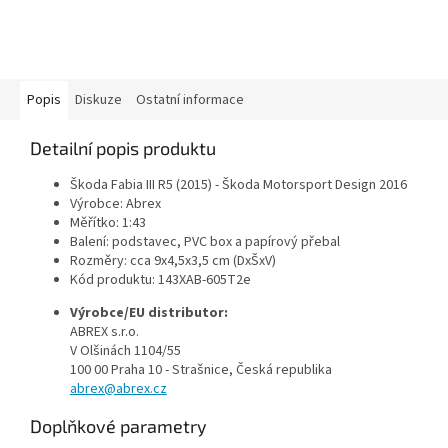
Popis
Diskuze
Ostatní informace
Detailní popis produktu
Škoda Fabia III R5 (2015) - Škoda Motorsport Design 2016
Výrobce: Abrex
Měřítko: 1:43
Balení: podstavec, PVC box a papírový přebal
Rozměry: cca 9x4,5x3,5 cm (DxŠxV)
Kód produktu:
143XAB-605T2e
Výrobce/EU distributor:
ABREX s.r.o.
V Olšinách 1104/55
100 00 Praha 10 - Strašnice, Česká republika
abrex@abrex.cz
Doplňkové parametry