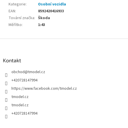
Kategorie
:
Osobní vozidla
EAN
:
8592420416933
Tovární značka
:
Škoda
Měřítko
:
1:43
Z
á
p
a
Kontakt
t
obchod
@
tmodel.cz
í
+420728147994
https://www.facebook.com/tmodel.cz
tmodel.cz
tmodel.cz
+420728147994