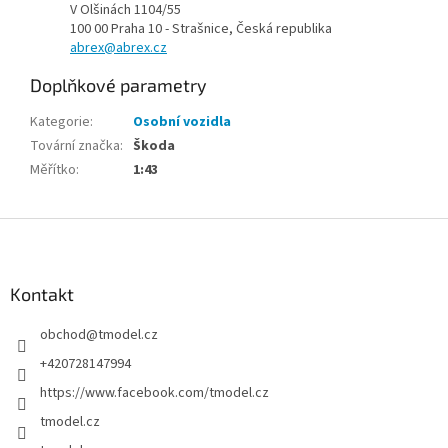
V Olšinách 1104/55
100 00 Praha 10 - Strašnice, Česká republika
abrex@abrex.cz
Doplňkové parametry
Kategorie
:
Osobní vozidla
Tovární značka
:
Škoda
Měřítko
:
1:43
Z
á
p
a
Kontakt
t
obchod
@
tmodel.cz
í
+420728147994
https://www.facebook.com/tmodel.cz
tmodel.cz