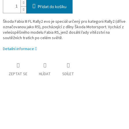
Přidat do košíku
Škoda Fabia III FL Rally2 evo je speciál určený pro kategorii Rally2 (dříve
označovanou jako R5), pocházející z dílny Škoda Motorsport. Vychází z
veleúspěšného modelu Fabia R5, jenž dosáhl řady vítězství na
soutěžních tratích po celém světě.
Detailní informace
ZEPTAT SE
HLÍDAT
SDÍLET