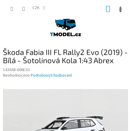
Přejít
NÁKUP
na
CZK
obsah
KOŠÍK
Škoda Fabia III FL Rally2 Evo (2019) -
Bílá - Šotolinová Kola 1:43 Abrex
143XAB-606E2G
Průměrné
Neohodnoceno
Podrobnosti hodnocení
hodnocení
produktu
je
0,0
z
5
hvězdiček.