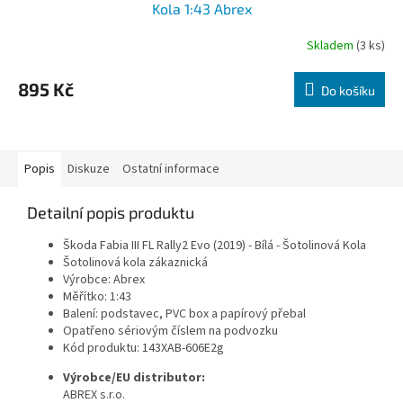
Kola 1:43 Abrex
Skladem
(3 ks)
895 Kč
Do košíku
Popis
Diskuze
Ostatní informace
Detailní popis produktu
Škoda Fabia III FL Rally2 Evo (2019) - Bílá - Šotolinová Kola
Šotolinová kola zákaznická
Výrobce: Abrex
Měřítko: 1:43
Balení: podstavec, PVC box a papírový přebal
Opatřeno sériovým číslem na podvozku
Kód produktu:
143XAB-606E2g
Výrobce/EU distributor:
ABREX s.r.o.