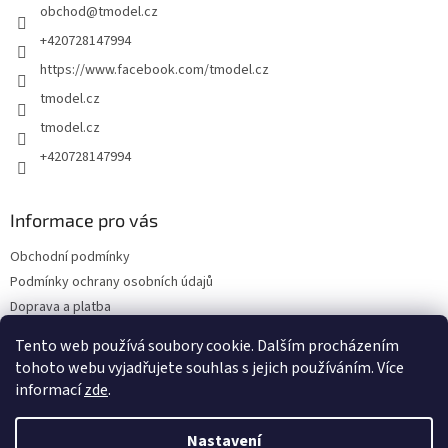
obchod
@
tmodel.cz
í
+420728147994
https://www.facebook.com/tmodel.cz
tmodel.cz
tmodel.cz
+420728147994
Informace pro vás
Obchodní podmínky
Podmínky ochrany osobních údajů
Doprava a platba
Odstoupení od kupní smlouvy a Reklamace
Tento web používá soubory cookie. Dalším procházením
Kontakty
tohoto webu vyjadřujete souhlas s jejich používáním. Více
informací
zde
.
Nastavení
Vytvořil Shoptet