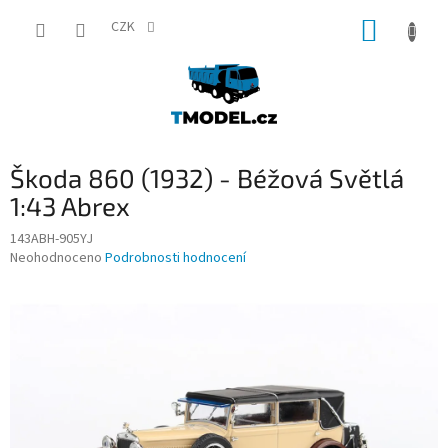
Přejít
NÁKUP
na
CZK
obsah
KOŠÍK
Škoda 860 (1932) - Béžová Světlá
1:43 Abrex
143ABH-905YJ
Průměrné
Neohodnoceno
Podrobnosti hodnocení
hodnocení
produktu
je
0,0
z
5
hvězdiček.