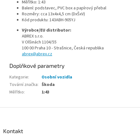
Měřítko: 1:43
Balení: podstavec, PVC box a papírový přebal
Rozměry: cca 13x4x4,5 cm (DxŠxV)
Kód produktu: 143ABH-905YJ
Výrobce/EU distributor:
ABREX s.r.o.
V Olšinách 1104/55
100 00 Praha 10 - Strašnice, Česká republika
abrex@abrex.cz
Doplňkové parametry
Kategorie
:
Osobní vozidla
Tovární značka
:
Škoda
Měřítko
:
1:43
Z
á
p
a
Kontakt
t