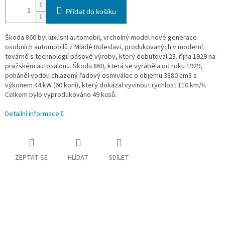
Přidat do košíku
Škoda 860 byl luxusní automobil, vrcholný model nové generace
osobních automobilů z Mladé Boleslavi, produkovaných v moderní
továrně s technologií pásové výroby, který debutoval 23. října 1929 na
pražském autosalonu. Škodu 860, která se vyráběla od roku 1929,
poháněl vodou chlazený řadový osmiválec o objemu 3880 cm3 s
výkonem 44 kW (60 koní), který dokázal vyvinout rychlost 110 km/h.
Celkem bylo vyprodukováno 49 kusů.
Detailní informace
ZEPTAT SE
HLÍDAT
SDÍLET