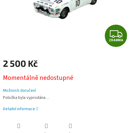
Z
ZDARMA
D
A
2 500 Kč
R
Měrná
Momentálně nedostupné
cena:
M
Možnosti doručení
A
Položka byla vyprodána…
Detailní informace