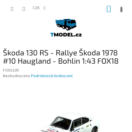
Přejít
NÁKUP
na
CZK
obsah
KOŠÍK
Škoda 130 RS - Rallye Škoda 1978
#10 Haugland - Bohlin 1:43 FOX18
FOXS109
Průměrné
Neohodnoceno
Podrobnosti hodnocení
hodnocení
produktu
je
0,0
z
5
hvězdiček.