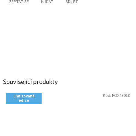
ZEPTAT SE
HLÍDAT
SDÍLET
Související produkty
Kód:
FOX43018
Limitovaná
edice