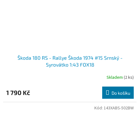
Škoda 180 RS - Rallye Škoda 1974 #15 Srnský -
Syrovátko 1:43 FOX18
Skladem
(2 ks)
Průměrné
hodnocení
produktu
1 790 Kč
Do košíku
je
3,5
z
Kód:
143XABS-502BW
5
hvězdiček.