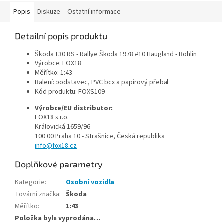
Popis
Diskuze
Ostatní informace
Detailní popis produktu
Škoda 130 RS - Rallye Škoda 1978 #10 Haugland - Bohlin
Výrobce: FOX18
Měřítko: 1:43
Balení: podstavec, PVC box a papírový přebal
Kód produktu: FOXS109
Výrobce/EU distributor:
FOX18 s.r.o.
Královická 1659/96
100 00 Praha 10 - Strašnice
, Česká republika
info@fox18.cz
Doplňkové parametry
Kategorie
:
Osobní vozidla
Tovární značka
:
Škoda
Měřítko
:
1:43
Položka byla vyprodána…