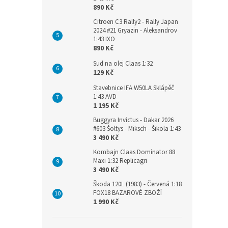
890 Kč
Citroen C3 Rally2 - Rally Japan
2024 #21 Gryazin - Aleksandrov
1:43 IXO
890 Kč
Sud na olej Claas 1:32
129 Kč
Stavebnice IFA W50LA Sklápěč
1:43 AVD
1 195 Kč
Buggyra Invictus - Dakar 2026
#603 Šoltys - Miksch - Šikola 1:43
3 490 Kč
Kombajn Claas Dominator 88
Maxi 1:32 Replicagri
3 490 Kč
Škoda 120L (1983) - Červená 1:18
FOX18 BAZAROVÉ ZBOŽÍ
1 990 Kč