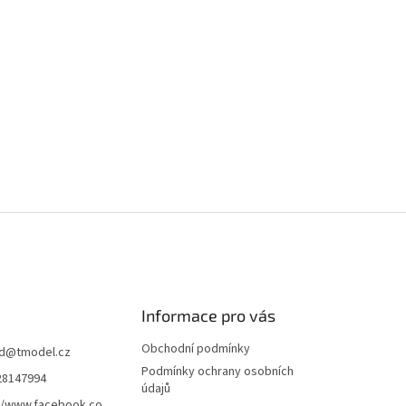
Informace pro vás
Obchodní podmínky
d
@
tmodel.cz
Podmínky ochrany osobních
28147994
údajů
//www.facebook.co