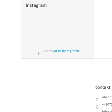
Instagram
Sledovat na Instagramu
Z
á
p
a
t
Kontakt
í
obcho
+4207
https: