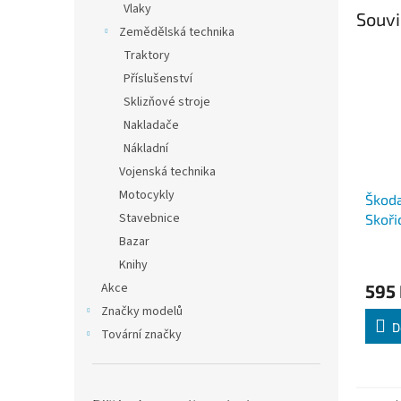
Vlaky
Souvi
Zemědělská technika
Traktory
Příslušenství
Sklizňové stroje
Nakladače
Nákladní
Vojenská technika
Motocykly
Škoda
Stavebnice
Skoři
Abre
Bazar
Knihy
Akce
595
Značky modelů
D
Tovární značky