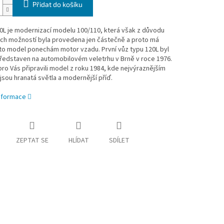
Přidat do košíku
0L je modernizací modelu 100/110, která však z důvodu
h možností byla provedena jen částečně a proto má
to model ponechám motor vzadu. První vůz typu 120L byl
ředstaven na automobilovém veletrhu v Brně v roce 1976.
ro Vás připravili model z roku 1984, kde nejvýraznějším
jsou hranatá světla a modernější příď.
informace
ZEPTAT SE
HLÍDAT
SDÍLET