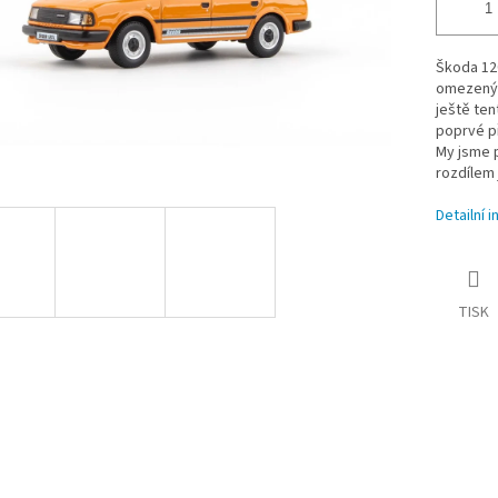
Škoda 12
omezenýc
ještě ten
poprvé p
My jsme p
rozdílem 
Detailní 
TISK