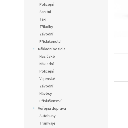
n
Policejní
e
Sanitní
l
Taxi
Tříkolky
Závodní
Příslušenství
Nákladní vozidla
Hasičské
Nákladní
Policejní
Vojenské
Závodní
Návěsy
Příslušenství
Veřejná doprava
Autobusy
Tramvaje