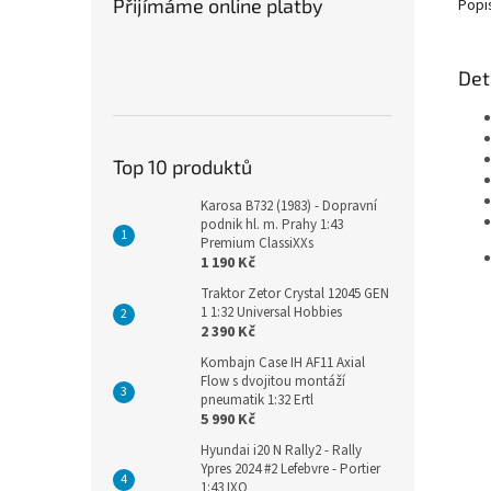
Přijímáme online platby
Popi
Det
Top 10 produktů
Karosa B732 (1983) - Dopravní
podnik hl. m. Prahy 1:43
Premium ClassiXXs
1 190 Kč
Traktor Zetor Crystal 12045 GEN
1 1:32 Universal Hobbies
2 390 Kč
Kombajn Case IH AF11 Axial
Flow s dvojitou montáží
pneumatik 1:32 Ertl
5 990 Kč
Hyundai i20 N Rally2 - Rally
Ypres 2024 #2 Lefebvre - Portier
1:43 IXO