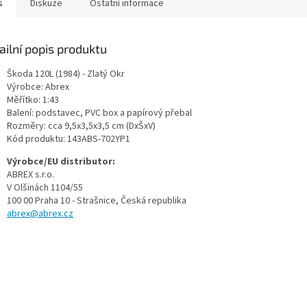
s
Diskuze
Ostatní informace
ailní popis produktu
Škoda 120L (1984) - Zlatý Okr
Výrobce: Abrex
Měřítko: 1:43
Balení: podstavec, PVC box a papírový přebal
Rozměry: cca 9,5x3,5x3,5 cm (DxŠxV)
Kód produktu:
143ABS-702YP1
Výrobce/EU distributor:
ABREX s.r.o.
V Olšinách 1104/55
100 00 Praha 10 - Strašnice, Česká republika
abrex@abrex.cz