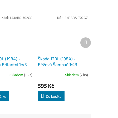
Kód:
143ABS-702GS
Kód:
143ABS-702GZ
Další
produkt
0L (1984) -
Škoda 120L (1984) -
Brilantní 1:43
Béžová Šampaň 1:43
Abrex
Skladem
(1 ks)
Skladem
(2 ks)
595 Kč
šíku
Do košíku