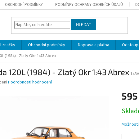
OBCHODNÍ PODMÍNKY
PODMÍNKY OCHRANY OSOBNÍCH ÚDAJŮ
D
HLEDAT
í značky
Obchodní podmínky
Doprava a platba
Odstoupe
L (1984) - Zlatý Okr 1:43 Abrex
a 120L (1984) - Zlatý Okr 1:43 Abrex
143
né
cení
Podrobnosti hodnocení
ní
595
u
Měrná
Skla
cena:
ek.
Možnosti