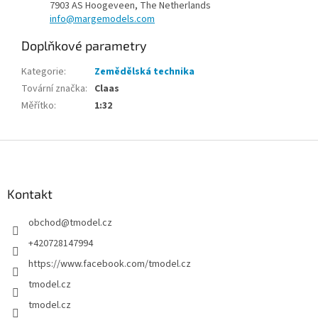
7903 AS Hoogeveen, The Netherlands
info@margemodels.com
Doplňkové parametry
Kategorie
:
Zemědělská technika
Tovární značka
:
Claas
Měřítko
:
1:32
Z
á
p
a
Kontakt
t
obchod
@
tmodel.cz
í
+420728147994
https://www.facebook.com/tmodel.cz
tmodel.cz
tmodel.cz