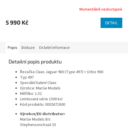
R
Momentálně nedostupné
M
5 990 Kč
DETAIL
A
Popis
Diskuze
Ostatní informace
Detailní popis produktu
Řezačka Claas Jaguar 980 (Type 497) + Orbis 900
Typ 497
Speciální balení Claas
Výrobce: MarGe Models
Měřítko: 1:32
Limitovaná série 1500 ks!
Kód produktu: 0002671800
Výrobce/EU distributor:
MarGe Models B.V.
Stephensonstraat 33