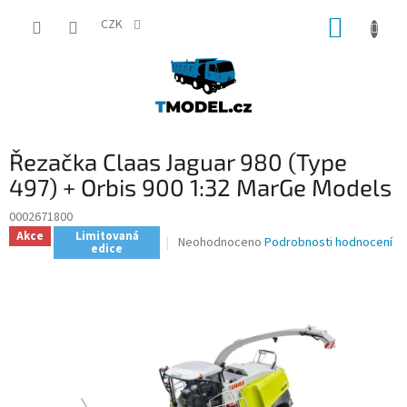
Přejít
NÁKUP
na
CZK
obsah
KOŠÍK
Řezačka Claas Jaguar 980 (Type
497) + Orbis 900 1:32 MarGe Models
0002671800
Akce
Limitovaná
Průměrné
Neohodnoceno
Podrobnosti hodnocení
edice
hodnocení
produktu
je
0,0
z
5
hvězdiček.