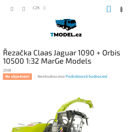
Přejít
NÁKUP
na
CZK
obsah
KOŠÍK
Řezačka Claas Jaguar 1090 + Orbis
10500 1:32 MarGe Models
2508
Průměrné
Neohodnoceno
Podrobnosti hodnocení
Na objednání
hodnocení
produktu
je
0,0
z
5
hvězdiček.