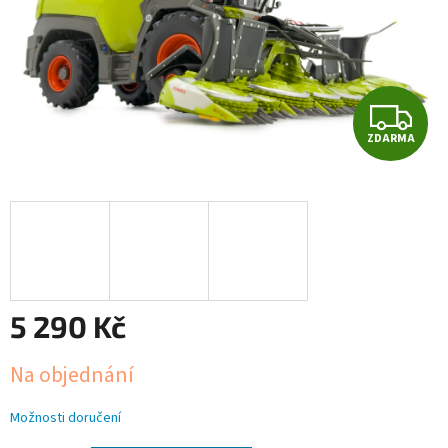
Z
ZDARMA
D
A
R
M
A
5 290 Kč
Měrná
Na objednání
cena:
Možnosti doručení