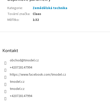
Kategorie
:
Zemědělská technika
Tovární značka
:
Claas
Měřítko
:
1:32
Z
á
p
a
Kontakt
t
obchod
@
tmodel.cz
í
+420728147994
https://www.facebook.com/tmodel.cz
tmodel.cz
tmodel.cz
+420728147994