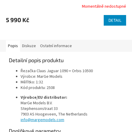
R
Momentálně nedostupné
M
5 990 Kč
DETAIL
A
Popis
Diskuze
Ostatní informace
Detailní popis produktu
Řezačka Claas Jaguar 1090 + Orbis 10500
Výrobce: MarGe Models
Měřítko: 1:32
Kód produktu: 2508
Výrobce/EU distributor:
MarGe Models B.V.
Stephensonstraat 33
7903 AS Hoogeveen, The Netherlands
info@margemodels.com
Doplňkové parametry