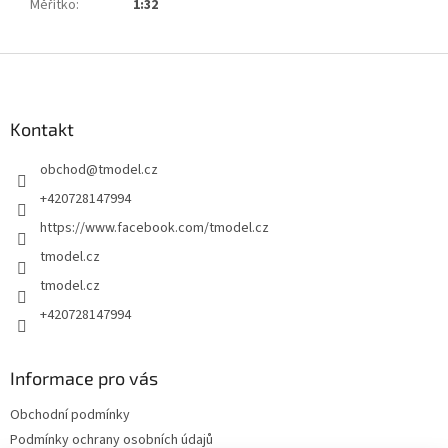
Měřítko
:
1:32
Z
á
p
a
Kontakt
t
obchod
@
tmodel.cz
í
+420728147994
https://www.facebook.com/tmodel.cz
tmodel.cz
tmodel.cz
+420728147994
Informace pro vás
Obchodní podmínky
Podmínky ochrany osobních údajů