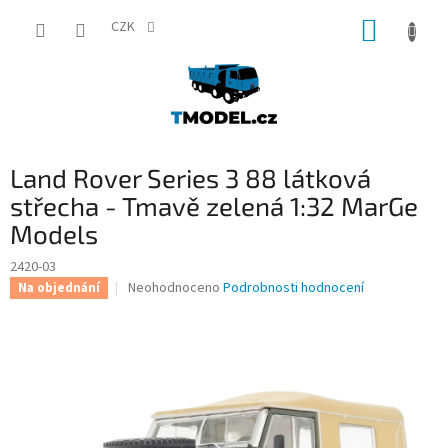
Přejít
NÁKUP
na
CZK
obsah
KOŠÍK
Land Rover Series 3 88 látková
střecha - Tmavě zelená 1:32 MarGe
Models
2420-03
Průměrné
Neohodnoceno
Podrobnosti hodnocení
Na objednání
hodnocení
produktu
je
0,0
z
5
hvězdiček.