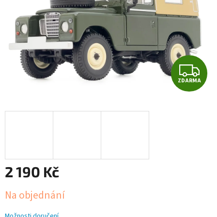
Z
ZDARMA
D
A
R
M
A
2 190 Kč
Měrná
Na objednání
cena:
Možnosti doručení