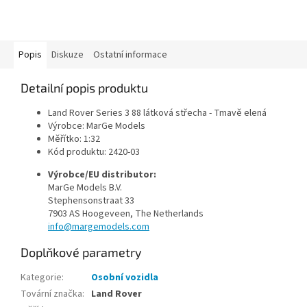
Popis
Diskuze
Ostatní informace
Detailní popis produktu
Land Rover Series 3 88 látková střecha - Tmavě elená
Výrobce: MarGe Models
Měřítko: 1:32
Kód produktu: 2420-03
Výrobce/EU distributor:
MarGe Models B.V.
Stephensonstraat 33
7903 AS Hoogeveen, The Netherlands
info@margemodels.com
Doplňkové parametry
Kategorie
:
Osobní vozidla
Tovární značka
:
Land Rover